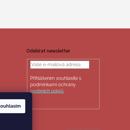
Odebírat newsletter
Přihlášením souhlasíte s
podmínkami ochrany
osobních údajů.
PŘIHLÁSIT
SE
ouhlasím
Vytvořil Shoptet