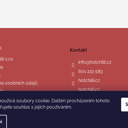
s
Kontakt
i s.r.o.
info
@
hotchilli.cz
na
601 222 583
a
hotchilli.cz
a osobních údajů
hotchilli.cz
ty
používá soubory cookie. Dalším procházením tohoto
S
ujete souhlas s jejich používáním.
í
hrazena.