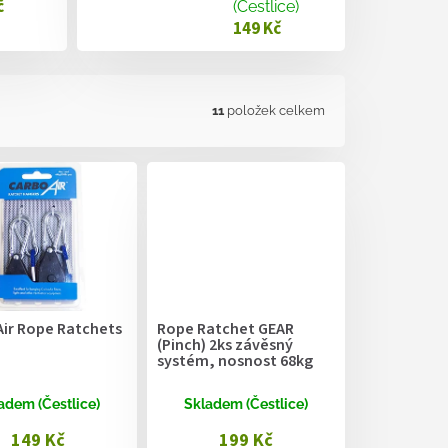
č
(Čestlice)
149 Kč
11
položek celkem
Air Rope Ratchets
Rope Ratchet GEAR
(Pinch) 2ks závěsný
systém, nosnost 68kg
adem (Čestlice)
Skladem (Čestlice)
149 Kč
199 Kč