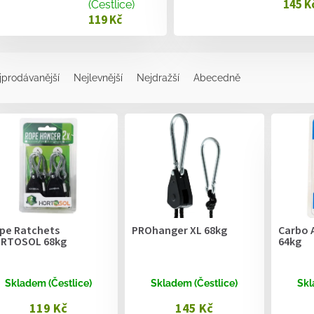
145 K
(Čestlice)
119 Kč
jprodávanější
Nejlevnější
Nejdražší
Abecedně
pe Ratchets
PROhanger XL 68kg
Carbo 
RTOSOL 68kg
64kg
Skladem (Čestlice)
Skladem (Čestlice)
Skl
119 Kč
145 Kč