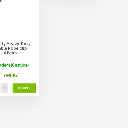
nity Heavy-Duty
ble Rope Clip
- 6 Pairs
adem (Čestlice)
799 Kč