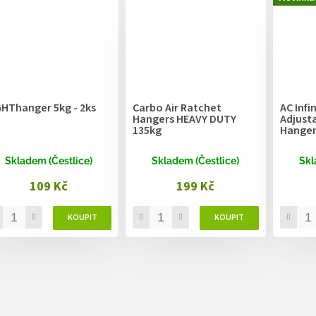
GHThanger 5kg - 2ks
Carbo Air Ratchet
AC Infi
Hangers HEAVY DUTY
Adjusta
135kg
Hanger 
Skladem (Čestlice)
Skladem (Čestlice)
Skl
109 Kč
199 Kč
O
v
l
á
d