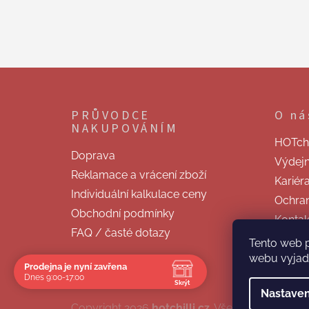
Z
á
p
PRŮVODCE
O ná
a
NAKUPOVÁNÍM
t
HOTchill
í
Doprava
Výdej
Reklamace a vrácení zboží
Kariér
Individuální kalkulace ceny
Ochran
Obchodní podmínky
Kontak
FAQ / časté dotazy
Tento web 
webu vyjadř
Prodejna je nyní zavřena
Dnes 9:00-17:00
Skrýt
Nastaven
Navštivte nás osobně
Copyright 2026
hotchilli.cz
. Všechna práva vy