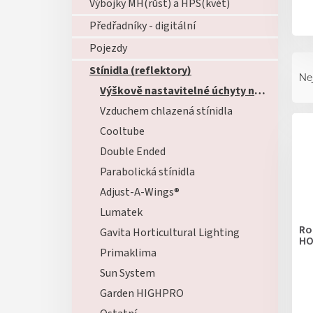
Výbojky MH(růst) a HPS(květ)
Předřadníky - digitální
Pojezdy
Ř
Stínidla (reflektory)
a
Ne
z
Výškově nastavitelné úchyty na stínidla
e
Vzduchem chlazená stínidla
V
n
ý
Cooltube
í
p
p
Double Ended
i
r
Parabolická stínidla
s
o
p
Adjust-A-Wings®
d
r
u
Lumatek
o
k
Ro
Gavita Horticultural Lighting
d
HO
t
u
Primaklima
ů
k
Sun System
t
Garden HIGHPRO
ů