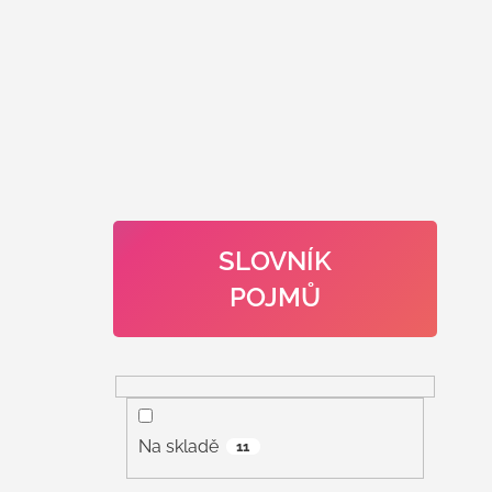
SLOVNÍK
POJMŮ
Na skladě
11