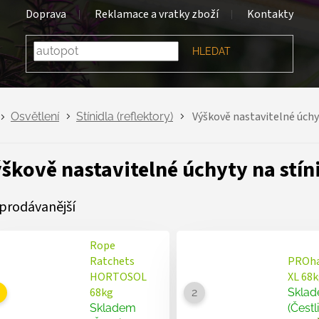
Doprava
Reklamace a vratky zboží
Kontakty
HLEDAT
Výškově nastavitelné úchyt
Osvětlení
Stínidla (reflektory)
škově nastavitelné úchyty na stín
prodávanější
Rope
Ratchets
PROh
HORTOSOL
XL 68
68kg
Skla
Skladem
(Čestl