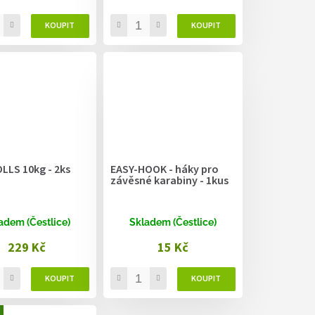
LLS 10kg - 2ks
EASY-HOOK - háky pro
závěsné karabiny - 1kus
adem (Čestlice)
Skladem (Čestlice)
229 Kč
15 Kč