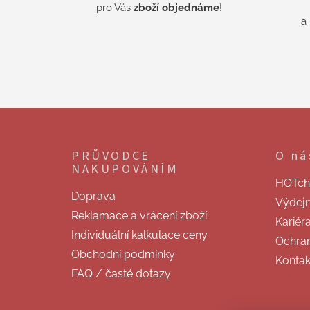
pro Vás
zboží objednáme
!
a
Z
á
p
PRŮVODCE
O ná
a
NAKUPOVÁNÍM
t
HOTchill
í
Doprava
Výdej
Reklamace a vrácení zboží
Kariér
Individuální kalkulace ceny
Ochran
Obchodní podmínky
Kontak
FAQ / časté dotazy