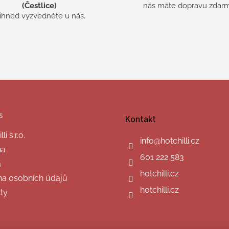
(Čestlice)
nás máte dopravu zdarm
 ihned vyzvedněte u nás.
s
Kontakt
i s.r.o.
info
@
hotchilli.cz
na
601 222 583
a
hotchilli.cz
a osobních údajů
hotchilli.cz
ty