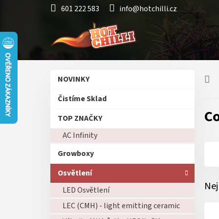
Přejít
601 222 583
info@hotchilli.cz
na
obsah
P
Přeskočit
NOVINKY
o
kategorie
s
Čistíme Sklad
t
C
r
TOP ZNAČKY
a
AC Infinity
n
n
Growboxy
í
p
Osvětlení
a
Nej
LED Osvětlení
n
e
LEC (CMH) - light emitting ceramic
l