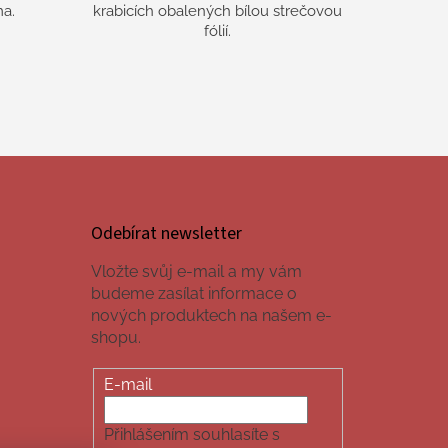
a.
krabicích obalených bílou strečovou
fólií.
Odebírat newsletter
Vložte svůj e-mail a my vám
budeme zasílat informace o
nových produktech na našem e-
shopu.
E-mail
Přihlášením souhlasíte s