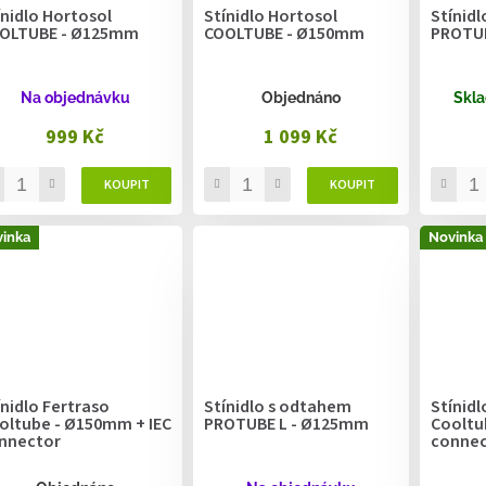
ínidlo Hortosol
Stínidlo Hortosol
Stínid
OLTUBE - Ø125mm
COOLTUBE - Ø150mm
PROTUB
Na objednávku
Objednáno
Skla
999 Kč
1 099 Kč
inka
Novinka
ínidlo Fertraso
Stínidlo s odtahem
Stínidl
oltube - Ø150mm + IEC
PROTUBE L - Ø125mm
Cooltu
nnector
connec