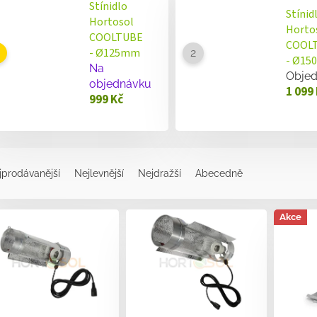
Stínidlo
Stínid
Hortosol
Horto
COOLTUBE
COOL
- Ø125mm
- Ø1
Na
Obje
objednávku
1 099
999 Kč
jprodávanější
Nejlevnější
Nejdražší
Abecedně
Akce