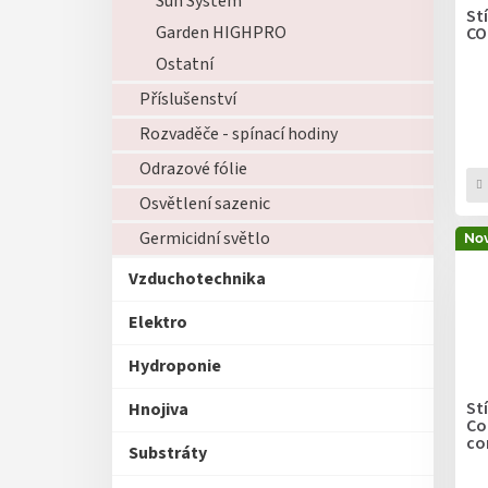
Sun System
o
k
St
d
Garden HIGHPRO
CO
t
u
ů
Ostatní
k
Příslušenství
t
ů
Rozvaděče - spínací hodiny
Odrazové fólie
Osvětlení sazenic
Germicidní světlo
Nov
Vzduchotechnika
Elektro
Hydroponie
St
Hnojiva
Co
co
Substráty