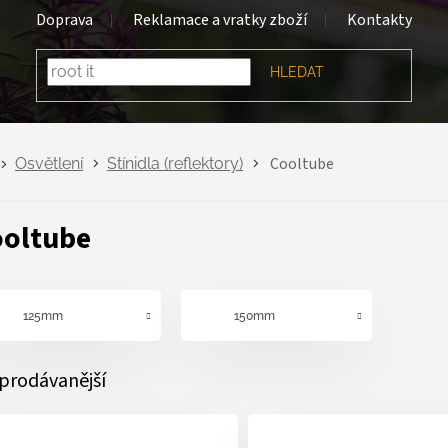
Doprava
Reklamace a vratky zboží
Kontakty
HLEDAT
Cooltube
Osvětlení
Stínidla (reflektory)
ooltube
125mm
150mm
prodávanější