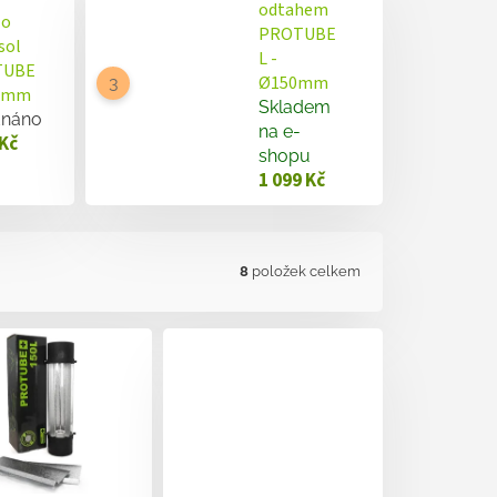
odtahem
lo
PROTUBE
sol
L -
TUBE
Ø150mm
50mm
Skladem
dnáno
na e-
 Kč
shopu
1 099 Kč
8
položek celkem