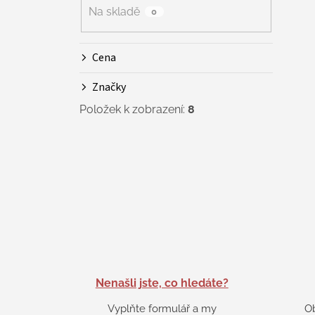
Na skladě
0
Cena
Značky
Položek k zobrazení:
8
Nenašli jste, co hledáte?
Vyplňte formulář a my
O