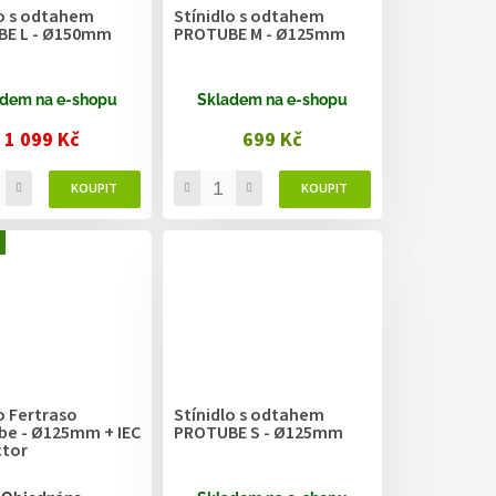
lo s odtahem
Stínidlo s odtahem
E L - Ø150mm
PROTUBE M - Ø125mm
dem na e-shopu
Skladem na e-shopu
1 099 Kč
699 Kč
o Fertraso
Stínidlo s odtahem
be - Ø125mm + IEC
PROTUBE S - Ø125mm
tor