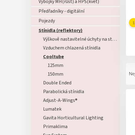
Výbojky MH(růst) a HPS(květ)
Předřadníky - digitální
Pojezdy
Stínidla (reflektory)
Výškově nastavitelné úchyty na stínidla
Vzduchem chlazená stínidla
Cooltube
Ř
125mm
a
150mm
Ne
z
Double Ended
e
V
n
Parabolická stínidla
ý
í
Adjust-A-Wings®
p
p
Lumatek
i
r
s
Gavita Horticultural Lighting
o
p
d
Primaklima
r
u