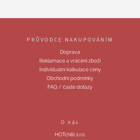
Z
á
p
PRŮVODCE NAKUPOVÁNÍM
a
t
Doprava
í
Reklamace a vrácení zboží
Individuální kalkulace ceny
Obchodní podmínky
FAQ / časté dotazy
O nás
HOTchilli s.r.o.