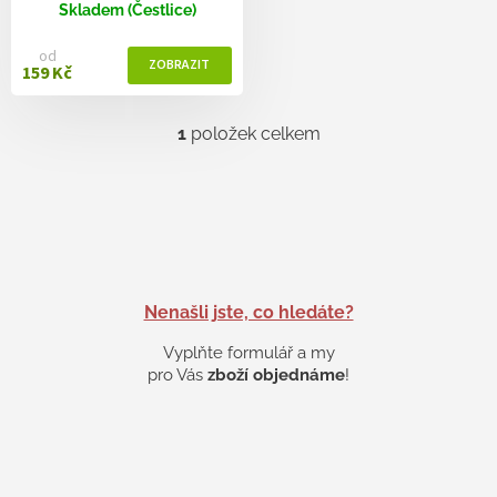
ů
Skladem (Čestlice)
od
159 Kč
1
položek celkem
O
v
l
á
d
a
c
í
p
Nenašli jste, co hledáte?
r
v
Vyplňte formulář a my
k
pro Vás
zboží objednáme
!
y
v
ý
p
i