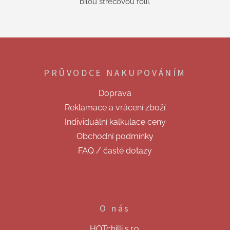
bílou strečovou fólií.
Z
á
p
PRŮVODCE NAKUPOVÁNÍM
a
t
Doprava
í
Reklamace a vrácení zboží
Individuální kalkulace ceny
Obchodní podmínky
FAQ / časté dotazy
O nás
HOTchilli s.r.o.