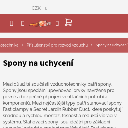
Přejít
CZK
na
obsah
NÁKUPNÍ
KOŠÍK
Spony na uchycení
otechnika
Příslušenství pro rozvod vzduchu
Spony na uchycení
Mezi důležité součásti vzduchotechniky patří spony.
Spony jsou speciální upevňovací prvky navržené pro
pevné a bezpečné připojení ventilačních potrubí a
komponentů. Mezi nejčastější typy patří stahovací spony,
Fast clampy a Secret Jardin Rubber Duct, které poskytují
snadnou a rychlou montáž, těsnost a redukci vibrací v
systému. Stahovací spony jsou ideální pro základní