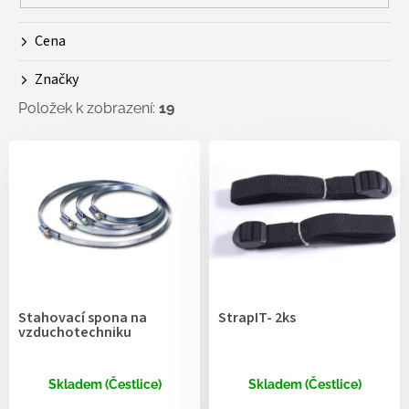
o
d
Cena
u
k
Značky
t
ů
Položek k zobrazení:
19
V
ý
p
i
s
p
r
o
d
Stahovací spona na
StrapIT- 2ks
u
vzduchotechniku
k
t
ů
Skladem (Čestlice)
Skladem (Čestlice)