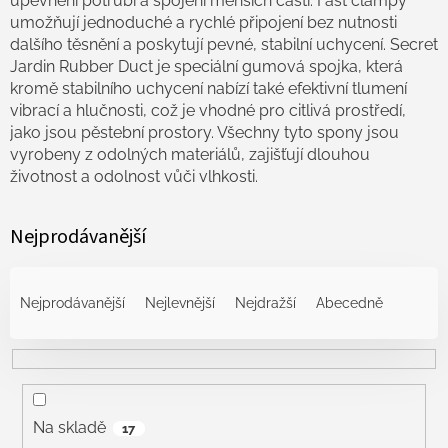
upevnění potrubí a spojení menších částí. Fast clampy
umožňují jednoduché a rychlé připojení bez nutnosti
dalšího těsnění a poskytují pevné, stabilní uchycení. Secret
Jardin Rubber Duct je speciální gumová spojka, která
kromě stabilního uchycení nabízí také efektivní tlumení
vibrací a hlučnosti, což je vhodné pro citlivá prostředí,
jako jsou pěstební prostory. Všechny tyto spony jsou
vyrobeny z odolných materiálů, zajišťují dlouhou
životnost a odolnost vůči vlhkosti.
Nejprodávanější
Ř
a
Nejprodávanější
Nejlevnější
Nejdražší
Abecedně
z
e
n
í
p
r
Na skladě
17