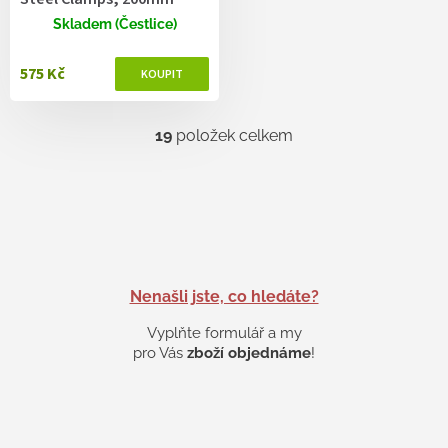
Skladem (Čestlice)
575 Kč
19
položek celkem
O
v
l
á
d
a
c
í
p
Nenašli jste, co hledáte?
r
v
Vyplňte formulář a my
k
pro Vás
zboží objednáme
!
y
v
ý
p