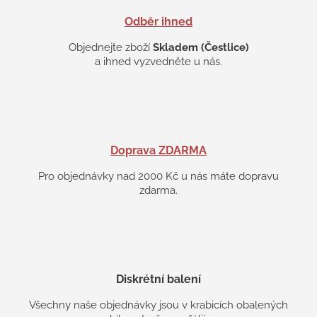
i
s
Odběr ihned
u
Objednejte zboží
Skladem (Čestlice)
a ihned vyzvedněte u nás.
Doprava ZDARMA
Pro objednávky nad 2000 Kč u nás máte dopravu
zdarma.
Diskrétní balení
Všechny naše objednávky jsou v krabicích obalených