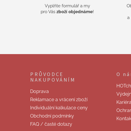
Vyplňte formulář a my
O
pro Vás
zboží objednáme
!
a
Z
á
p
PRŮVODCE
O ná
a
NAKUPOVÁNÍM
t
HOTchill
í
Doprava
Výdej
Reklamace a vrácení zboží
Kariér
Individuální kalkulace ceny
Ochran
Obchodní podmínky
Kontak
FAQ / časté dotazy