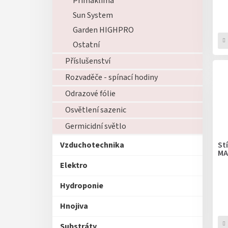
Primaklima
t
ů
Sun System
Garden HIGHPRO
Ostatní
Příslušenství
Rozvaděče - spínací hodiny
Odrazové fólie
Osvětlení sazenic
Germicidní světlo
St
Vzduchotechnika
MA
Elektro
Hydroponie
Hnojiva
Substráty