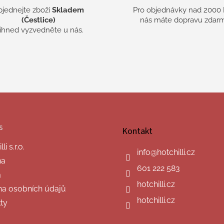
bjednejte zboží
Skladem
Pro objednávky nad 2000 
(Čestlice)
nás máte dopravu zdarm
 ihned vyzvedněte u nás.
s
Kontakt
i s.r.o.
info
@
hotchilli.cz
na
601 222 583
a
hotchilli.cz
a osobních údajů
hotchilli.cz
ty