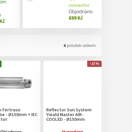
dem
connector
Objednáno
u
699 Kč
 Kč
8
položek celkem
–17 %
o Fertraso
Reflector Sun System
be - Ø150mm + IEC
Yieald Master AIR-
tor
COOLED - Ø150mm
Objednáno
Vyprodáno