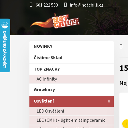
Přejít
601 222 583
info@hotchilli.cz
na
obsah
P
Přeskočit
NOVINKY
o
kategorie
s
Čistíme Sklad
t
1
r
TOP ZNAČKY
a
AC Infinity
n
Nej
n
Growboxy
í
p
Osvětlení
a
LED Osvětlení
n
e
LEC (CMH) - light emitting ceramic
l