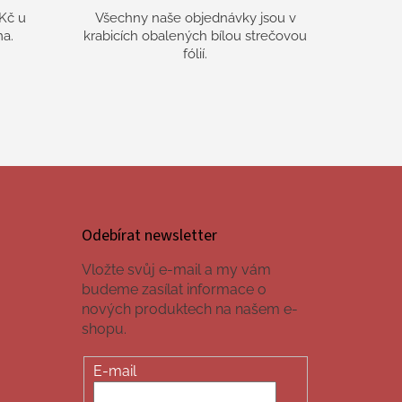
Kč u
Všechny naše objednávky jsou v
a.
krabicích obalených bílou strečovou
fólií.
Odebírat newsletter
Vložte svůj e-mail a my vám
budeme zasílat informace o
nových produktech na našem e-
shopu.
E-mail