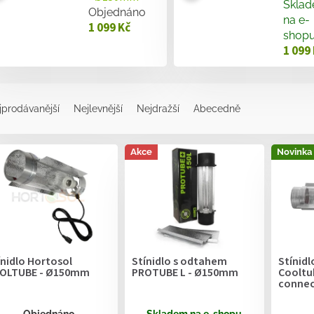
Skla
Objednáno
na e-
1 099 Kč
shop
1 099
jprodávanější
Nejlevnější
Nejdražší
Abecedně
Akce
Novinka
ínidlo Hortosol
Stínidlo s odtahem
Stínidl
OLTUBE - Ø150mm
PROTUBE L - Ø150mm
Cooltu
connec
Objednáno
Skladem na e-shopu