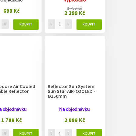
2 799 Kč
699 Kč
2 299 Kč
ore Air Cooled
Reflector Sun System
ble Reflector
Sun Star AIR-COOLED -
Ø150mm
a objednávku
Na objednávku
1 799 Kč
2 099 Kč