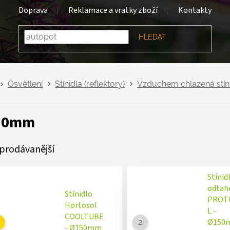
Doprava
Reklamace a vratky zboží
Kontakty
HLEDAT
Osvětlení
Stínidla (reflektory)
Vzduchem chlazená stín
50mm
prodávanější
Stínid
odta
Stínidlo
PROT
Hortosol
L -
COOLTUBE
Ø150
- Ø150mm