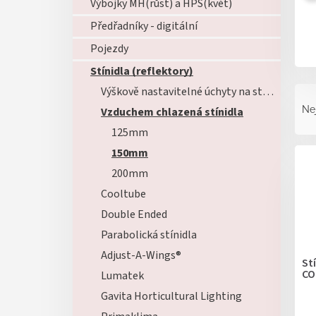
Výbojky MH(růst) a HPS(květ)
Předřadníky - digitální
Pojezdy
Stínidla (reflektory)
Ř
Výškově nastavitelné úchyty na stínidla
a
Ne
Vzduchem chlazená stínidla
z
125mm
e
V
n
150mm
ý
í
200mm
p
p
i
Cooltube
r
s
o
Double Ended
p
d
Parabolická stínidla
r
u
o
Adjust-A-Wings®
k
St
d
CO
t
Lumatek
u
ů
Gavita Horticultural Lighting
k