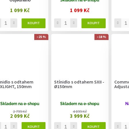
1 099 Kč
1 099 Kč
–25 %
–18 %
ínidlo s odtahem
Stínidlo s odtahem SXII -
Commod
XLIGHT, 150mm
Ø150mm
Adjusta
Skladem na e-shopu
Skladem na e-shopu
N
2 799 Kč
4 899 Kč
2 099 Kč
3 999 Kč