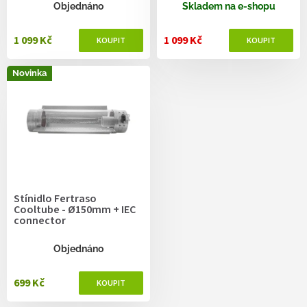
ů
Objednáno
Skladem na e-shopu
1 099 Kč
1 099 Kč
Novinka
Stínidlo Fertraso
Cooltube - Ø150mm + IEC
connector
Objednáno
699 Kč