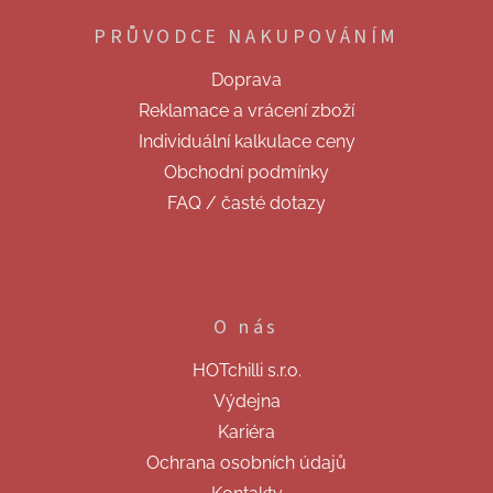
p
PRŮVODCE NAKUPOVÁNÍM
a
t
Doprava
í
Reklamace a vrácení zboží
Individuální kalkulace ceny
Obchodní podmínky
FAQ / časté dotazy
O nás
HOTchilli s.r.o.
Výdejna
Kariéra
Ochrana osobních údajů