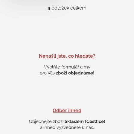
3
položek celkem
O
v
l
á
d
a
c
í
p
Nenašli jste, co hledáte?
r
v
Vyplňte formulář a my
k
pro Vás
zboží objednáme
!
y
v
ý
p
i
s
Odběr ihned
u
Objednejte zboží
Skladem (Čestlice)
a ihned vyzvedněte u nás.