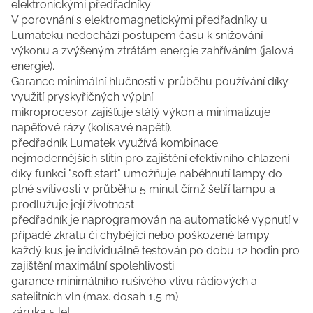
elektronickými předřadníky
V porovnání s elektromagnetickými předřadníky u
Lumateku nedochází postupem času k snižování
výkonu a zvýšeným ztrátám energie zahříváním (jalová
energie).
Garance minimální hlučnosti v průběhu používání díky
využití pryskyřičných výplní
mikroprocesor zajišťuje stálý výkon a minimalizuje
napěťové rázy (kolísavé napětí).
předřadník Lumatek využívá kombinace
nejmodernějších slitin pro zajištění efektivního chlazení
díky funkci "soft start" umožňuje naběhnutí lampy do
plné svítivosti v průběhu 5 minut čímž šetří lampu a
prodlužuje její životnost
předřadník je naprogramován na automatické vypnutí v
případě zkratu či chybějící nebo poškozené lampy
každý kus je individuálně testován po dobu 12 hodin pro
zajištění maximální spolehlivosti
garance minimálního rušivého vlivu rádiových a
satelitních vln (max. dosah 1,5 m)
záruka 5 let