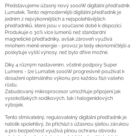
Představujeme úžasný nový 1000W digitální předřadník
Lumatek. Tento nejmodernější digitální předřadník je
jedním z nejvýkonnějších a nejspolehlivějších
předřadníků, které jsou v současné době k dispozici.
Produkuje o 30% více lumenů než standardní
magnetické předřadníky, avšak zároveň využívá
mnohem méně energie - provoz je tedy ekonomičtější a
poskytuje vyšší výnosy, než bylo dříve možné.
Díky 4 různým nastavením, včetně podpory Super
Lumens - lze Lumatek 1000W progresivně používat k
dosažení optimálního výkonu pro každou fázi vašeho
růstu.
Zabudovaný mikroprocesor umožňuje připojení jak
vysokotlakých sodíkových, tak i halogenidových
výbojek.
Tento stmívatelný, regulovatelný digitální předřadník je
natolik spolehlivý, že přichází s úžasnou 5letou zárukou
a pro bezpečnost využívá plnou ochranu obvodu