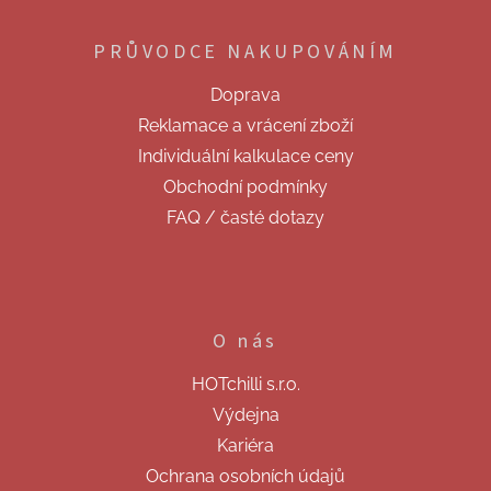
á
p
PRŮVODCE NAKUPOVÁNÍM
a
t
Doprava
í
Reklamace a vrácení zboží
Individuální kalkulace ceny
Obchodní podmínky
FAQ / časté dotazy
O nás
HOTchilli s.r.o.
Výdejna
Kariéra
Ochrana osobních údajů