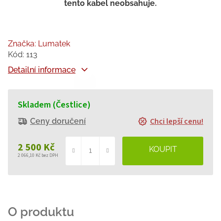
tento kabel neobsahuje.
Značka:
Lumatek
Kód:
113
Detailní informace
Skladem (Čestlice)
Chci lepší cenu!
Ceny doručení
2 500 Kč
2 066,10 Kč bez DPH
Měrná
cena: