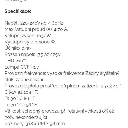
Specifikace:
Napětí: 220-240V 50 / 60Hz
Max. Vstupní proud (A): 4,70 A.
Vstupní výkon: 1030W
Výstupní výkon: 1000 W.
Účiník:> 0,99
Rozsah napětí: 175 až 275V
THD: <10%
Lampa CCF: <1.7
Provozní frekvence: vysoká frekvence Žádný slyšitelný
hluk, žádné blikání
Provozní teplota prostředí při plném zatížení: -25 až 40 °
C (-13 až 104 ° F)
Ta 30 ° C 86 ° F
Tc 70 ° C 158 ° F
Vlhkost: schopný provozu při relativní vlhkosti 0% až
90%, nekondenzující
Rozměry: 318 x 166 x 96 mm