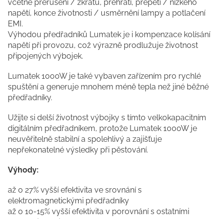
včetně přerušení / zkratu, přehřátí, přepětí / nízkého
napětí, konce životnosti / usměrnění lampy a potlačení
EMI.
Výhodou předřadníků Lumatek je i kompenzace kolísání
napětí při provozu, což výrazně prodlužuje životnost
připojených výbojek.
Lumatek 1000W je také vybaven zařízením pro rychlé
spuštění a generuje mnohem méně tepla než jiné běžné
předřadníky.
Užijte si delší životnost výbojky s tímto velkokapacitním
digitálním předřadníkem, protože Lumatek 1000W je
neuvěřitelně stabilní a spolehlivý a zajišťuje
nepřekonatelné výsledky při pěstování.
Výhody:
až o 27% vyšší efektivita ve srovnání s
elektromagnetickými předřadníky
až o 10-15% vyšší efektivita v porovnání s ostatními