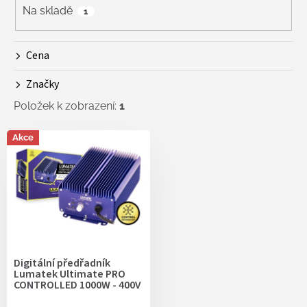
r
Na skladě
1
o
d
Cena
u
k
Značky
t
ů
Položek k zobrazení:
1
V
Akce
ý
p
i
s
p
r
o
d
Digitální předřadník
u
Lumatek Ultimate PRO
k
CONTROLLED 1000W - 400V
t