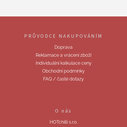
Z
á
p
PRŮVODCE NAKUPOVÁNÍM
a
t
Doprava
í
Reklamace a vrácení zboží
Individuální kalkulace ceny
Obchodní podmínky
FAQ / časté dotazy
O nás
HOTchilli s.r.o.