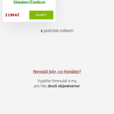
ů
Skladem (Čestlice)
2 199 Kč
1
položek celkem
O
v
l
á
d
a
c
í
p
Nenašli jste, co hledáte?
r
v
Vyplňte formulář a my
k
pro Vás
zboží objednáme
!
y
v
ý
p
i