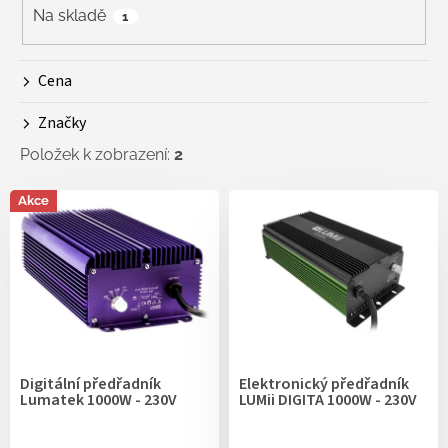
r
Na skladě
1
o
d
Cena
u
k
Značky
t
ů
Položek k zobrazení:
2
V
Akce
ý
p
i
s
p
r
o
d
Digitální předřadník
Elektronický předřadník
u
Lumatek 1000W - 230V
LUMii DIGITA 1000W - 230V
k
t