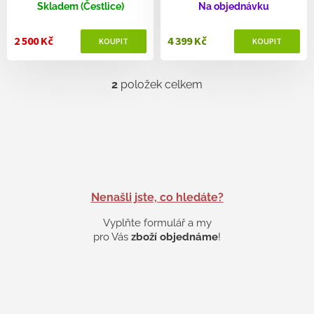
ů
Skladem (Čestlice)
Na objednávku
2 500 Kč
4 399 Kč
2
položek celkem
O
v
l
á
d
a
c
í
p
Nenašli jste, co hledáte?
r
v
Vyplňte formulář a my
k
pro Vás
zboží objednáme
!
y
v
ý
p
i