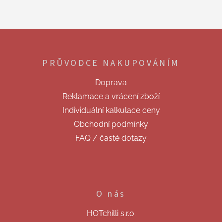
Z
á
p
PRŮVODCE NAKUPOVÁNÍM
a
t
Doprava
í
Reklamace a vrácení zboží
Individuální kalkulace ceny
Obchodní podmínky
FAQ / časté dotazy
O nás
HOTchilli s.r.o.