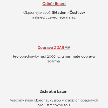
s
Odběr ihned
u
Objednejte zboží
Skladem (Čestlice)
a ihned vyzvedněte u nás.
Doprava ZDARMA
Pro objednávky nad 2000 Kč u nás máte dopravu
zdarma.
Diskrétní balení
Všechny naše objednávky jsou v krabicích obalených
bílou strečovou fólií.