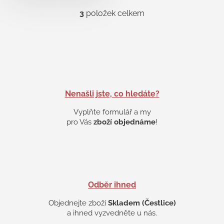
3
položek celkem
O
v
l
á
d
a
c
í
p
Nenašli jste, co hledáte?
r
v
Vyplňte formulář a my
k
pro Vás
zboží objednáme
!
y
v
ý
p
i
s
Odběr ihned
u
Objednejte zboží
Skladem (Čestlice)
a ihned vyzvedněte u nás.