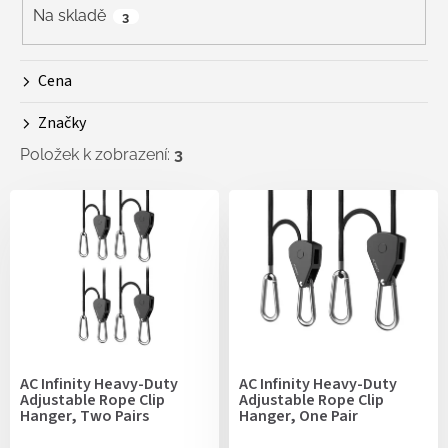
r
Na skladě
3
o
d
Cena
u
k
Značky
t
ů
Položek k zobrazení:
3
V
ý
p
i
s
p
r
o
d
AC Infinity Heavy-Duty
AC Infinity Heavy-Duty
u
Adjustable Rope Clip
Adjustable Rope Clip
k
Hanger, Two Pairs
Hanger, One Pair
t