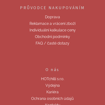
p
PRŮVODCE NAKUPOVÁNÍM
a
t
Doprava
í
Reklamace a vrácení zboží
Individuální kalkulace ceny
Obchodní podmínky
FAQ / časté dotazy
O nás
HOTchilli s.r.o.
Výdejna
Kariéra
Ochrana osobních údajů