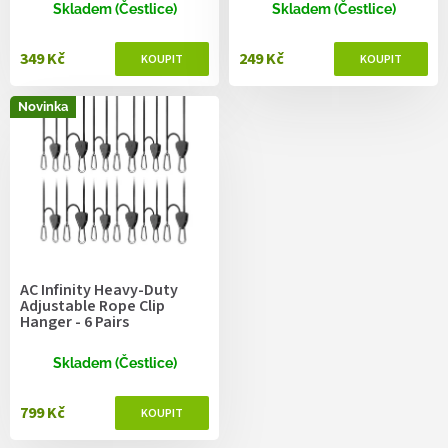
ů
Skladem (Čestlice)
Skladem (Čestlice)
349 Kč
249 Kč
Novinka
AC Infinity Heavy-Duty
Adjustable Rope Clip
Hanger - 6 Pairs
Skladem (Čestlice)
799 Kč