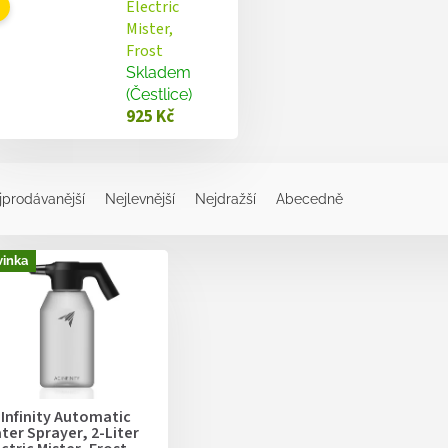
Electric
Mister,
Frost
Skladem
(Čestlice)
925 Kč
jprodávanější
Nejlevnější
Nejdražší
Abecedně
inka
 Infinity Automatic
ter Sprayer, 2-Liter