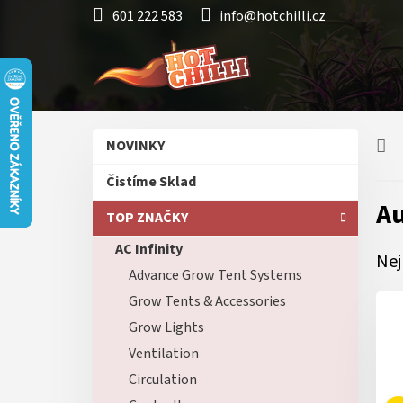
Přejít
601 222 583
info@hotchilli.cz
na
obsah
P
Přeskočit
NOVINKY
o
kategorie
s
Čistíme Sklad
t
Au
r
TOP ZNAČKY
a
AC Infinity
n
Nej
n
Advance Grow Tent Systems
í
Grow Tents & Accessories
p
Grow Lights
a
n
Ventilation
e
Circulation
l