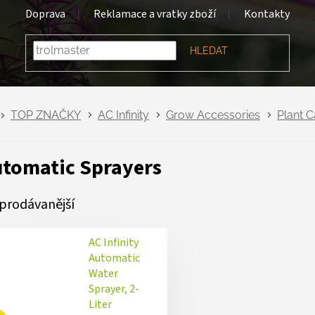
Doprava
Reklamace a vratky zboží
Kontakty
HLEDAT
TOP ZNAČKY
AC Infinity
Grow Accessories
Plant C
tomatic Sprayers
prodávanější
AC Infinity
Automatic
Water
Sprayer, 2-
Liter