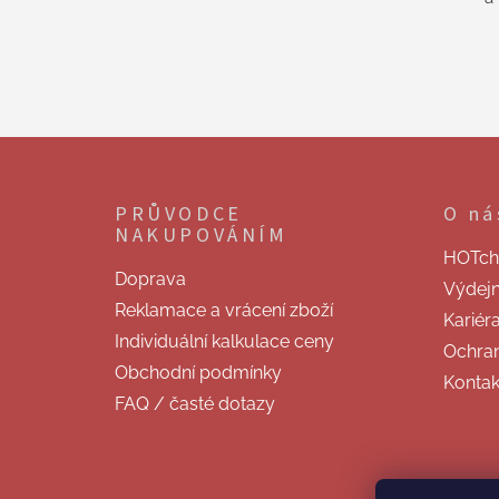
Z
á
p
PRŮVODCE
O ná
a
NAKUPOVÁNÍM
t
HOTchill
í
Doprava
Výdej
Reklamace a vrácení zboží
Kariér
Individuální kalkulace ceny
Ochran
Obchodní podmínky
Kontak
FAQ / časté dotazy