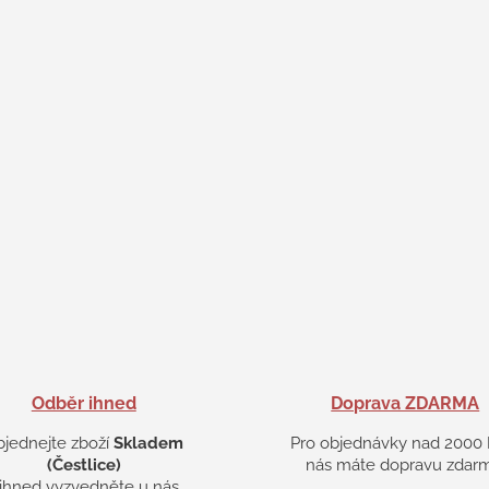
Odběr ihned
Doprava ZDARMA
bjednejte zboží
Skladem
Pro objednávky nad 2000 
(Čestlice)
nás máte dopravu zdarm
 ihned vyzvedněte u nás.