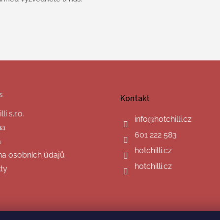
s
Kontakt
i s.r.o.
info
@
hotchilli.cz
na
601 222 583
a
hotchilli.cz
a osobních údajů
hotchilli.cz
ty