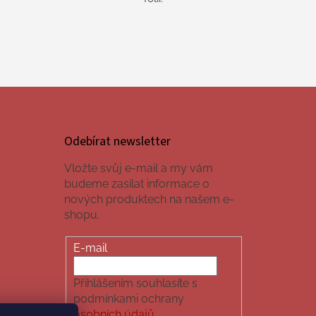
Odebírat newsletter
Vložte svůj e-mail a my vám
budeme zasílat informace o
nových produktech na našem e-
shopu.
E-mail
Přihlášením souhlasíte s
podmínkami ochrany
osobních údajů.