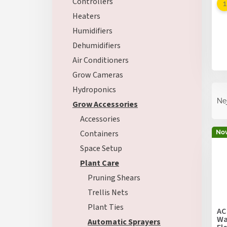
Controllers
Heaters
Humidifiers
Dehumidifiers
Air Conditioners
Grow Cameras
Ř
Hydroponics
a
Ne
Grow Accessories
z
Accessories
e
V
n
Nov
Containers
ý
í
Space Setup
p
p
i
Plant Care
r
s
o
Pruning Shears
p
d
Trellis Nets
r
u
o
Plant Ties
k
AC
d
Wa
t
Automatic Sprayers