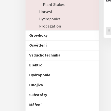
El
u
ů
Plant Stakes
k
t
Harvest
ů
Hydroponics
Propagation
Growboxy
Osvětlení
Vzduchotechnika
Elektro
Hydroponie
Hnojiva
Substráty
Měření