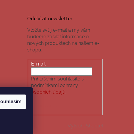
Odebírat newsletter
Vložte svůj e-mail a my vám
budeme zasílat informace o
nových produktech na našem e-
shopu.
E-mail
Přihlášením souhlasíte s
podmínkami ochrany
osobních údajů.
ouhlasím
PŘIHLÁSIT SE
Vytvořil Shoptet