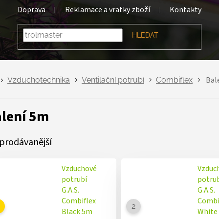
Doprava
Reklamace a vratky zboží
Kontakty
HLEDAT
Bal
Vzduchotechnika
Ventilační potrubí
Combiflex
lení 5m
prodávanější
Vzduchové
Vzduc
potrubí
potru
G.A.S.
G.A.S.
Combiflex
Combi
Black 5m
White