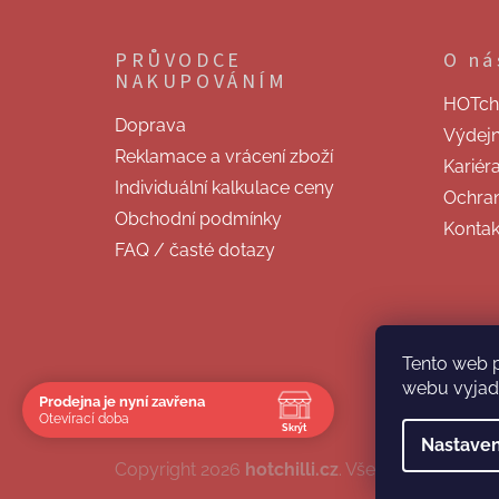
á
p
PRŮVODCE
O ná
a
NAKUPOVÁNÍM
t
HOTchill
í
Doprava
Výdej
Reklamace a vrácení zboží
Kariér
Individuální kalkulace ceny
Ochran
Obchodní podmínky
Kontak
FAQ / časté dotazy
Tento web 
webu vyjadř
Prodejna je nyní zavřena
Otevírací doba
Skrýt
Nastaven
Navštivte nás osobně
Copyright 2026
hotchilli.cz
. Všechna práva vy
Čas