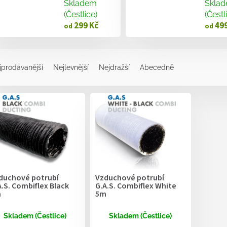
Skladem
Skla
(Čestlice)
(Čestl
299 Kč
499
od
od
jprodávanější
Nejlevnější
Nejdražší
Abecedně
duchové potrubí
Vzduchové potrubí
A.S. Combiflex Black
G.A.S. Combiflex White
m
5m
Skladem (Čestlice)
Skladem (Čestlice)