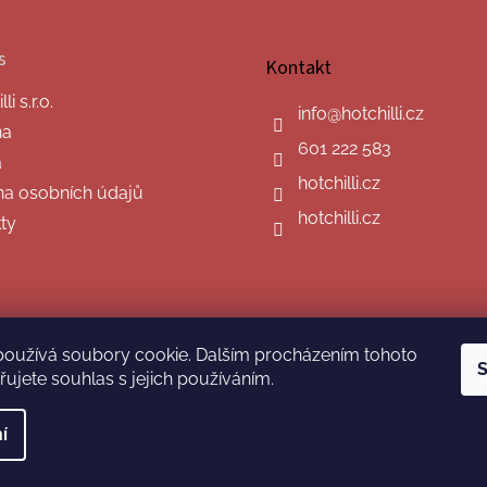
s
Kontakt
i s.r.o.
info
@
hotchilli.cz
na
601 222 583
a
hotchilli.cz
a osobních údajů
hotchilli.cz
ty
používá soubory cookie. Dalším procházením tohoto
S
ujete souhlas s jejich používáním.
í
hrazena.