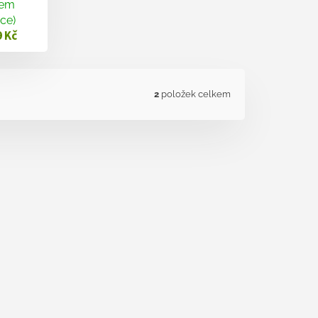
dem
ice)
 Kč
2
položek celkem