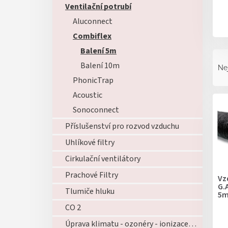
Ventilační potrubí
Aluconnect
Combiflex
Balení 5m
Ř
a
Balení 10m
Ne
z
PhonicTrap
e
V
Acoustic
n
ý
í
Sonoconnect
p
p
Příslušenství pro rozvod vzduchu
i
r
s
o
Uhlíkové filtry
p
d
Cirkulační ventilátory
r
u
o
Prachové Filtry
k
Vz
d
G.
t
Tlumiče hluku
5
u
ů
k
CO 2
t
Úprava klimatu - ozonéry - ionizace - zvlhčovače - atd...