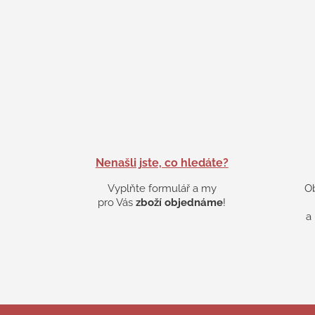
Nenašli jste, co hledáte?
Vyplňte formulář a my
O
pro Vás
zboží objednáme
!
a
Z