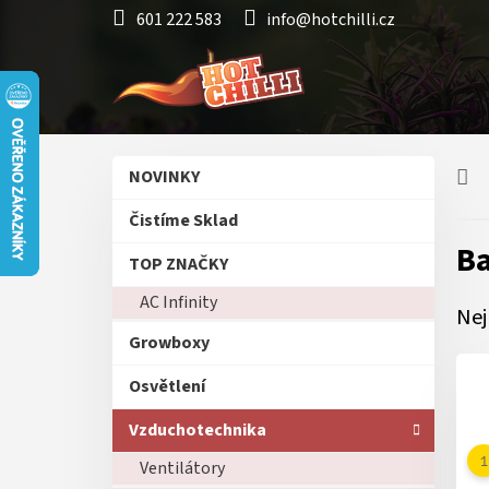
Přejít
601 222 583
info@hotchilli.cz
na
obsah
P
Přeskočit
NOVINKY
o
kategorie
s
Čistíme Sklad
t
Ba
r
TOP ZNAČKY
a
AC Infinity
n
Nej
n
Growboxy
í
p
Osvětlení
a
n
Vzduchotechnika
e
Ventilátory
l