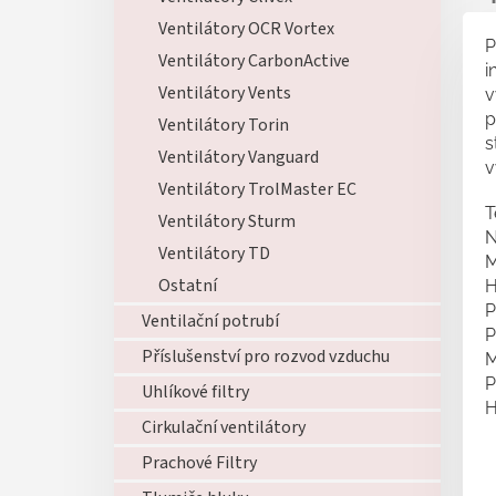
Ventilátory OCR Vortex
P
Ventilátory CarbonActive
i
Ventilátory Vents
v
p
Ventilátory Torin
s
Ventilátory Vanguard
v
Ventilátory TrolMaster EC
T
Ventilátory Sturm
N
Ventilátory TD
M
Ostatní
H
P
Ventilační potrubí
P
Příslušenství pro rozvod vzduchu
M
P
Uhlíkové filtry
H
Cirkulační ventilátory
Prachové Filtry