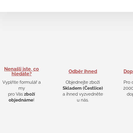
Nenašli jste, co
Odběr ihned
Dop
hledáte?
Vyplňte formulář a
Objednejte zboží
Pro 
my
Skladem (Čestlice)
2000
pro Vás
zboží
a ihned vyzvedněte
do
objednáme
!
u nás.