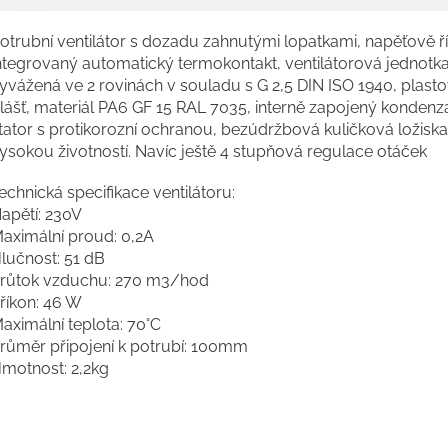
otrubní ventilátor s dozadu zahnutými lopatkami, napěťově ř
ntegrovaný automatický termokontakt, ventilátorová jednotk
yvážená ve 2 rovinách v souladu s G 2,5 DIN ISO 1940, plast
lášť, materiál PA6 GF 15 RAL 7035, interně zapojený kondenzá
tator s protikorozní ochranou, bezúdržbová kuličková ložiska
ysokou životností. Navíc ještě 4 stupňová regulace otáček
echnická specifikace ventilátoru:
apětí: 230V
aximální proud: 0,2A
lučnost: 51 dB
růtok vzduchu: 270 m3/hod
říkon: 46 W
aximální teplota: 70°C
růměr připojení k potrubí: 100mm
motnost: 2,2kg