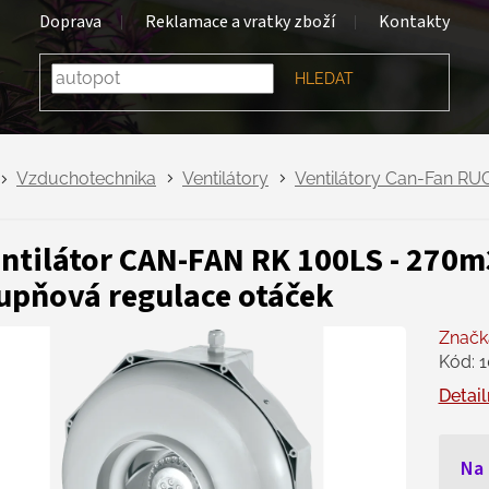
Doprava
Reklamace a vratky zboží
Kontakty
HLEDAT
Vzduchotechnika
Ventilátory
Ventilátory Can-Fan RU
ntilátor CAN-FAN RK 100LS - 270m
upňová regulace otáček
Značk
Kód:
1
Detail
Na