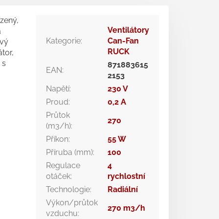
ízený,
Ventilátory
a
Kategorie
:
Can-Fan
ový
RUCK
tor,
 s
871883615
EAN
:
2153
Napětí
:
230 V
Proud
:
0,2 A
Průtok
270
(m3/h)
:
Příkon
:
55 W
Příruba (mm)
:
100
Regulace
4
otáček
:
rychlostní
Technologie
:
Radiální
Výkon/průtok
270 m3/h
vzduchu
: