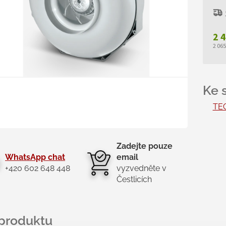
2 
2 06
Měr
cen
TEC
Zadejte pouze
WhatsApp chat
email
+420 602 648 448
vyzvedněte v
Čestlicích