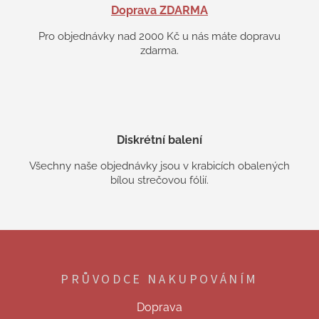
Doprava ZDARMA
Pro objednávky nad 2000 Kč u nás máte dopravu
zdarma.
Diskrétní balení
Všechny naše objednávky jsou v krabicích obalených
bílou strečovou fólií.
Z
á
p
PRŮVODCE NAKUPOVÁNÍM
a
t
Doprava
í