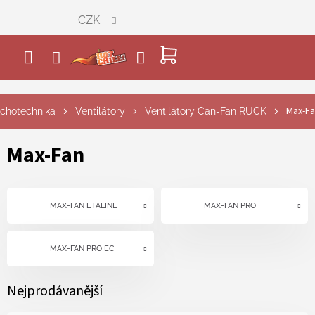
Přejít
CZK
na
obsah
NÁKUPNÍ
KOŠÍK
Max-F
chotechnika
Ventilátory
Ventilátory Can-Fan RUCK
Max-Fan
MAX-FAN ETALINE
MAX-FAN PRO
MAX-FAN PRO EC
Nejprodávanější