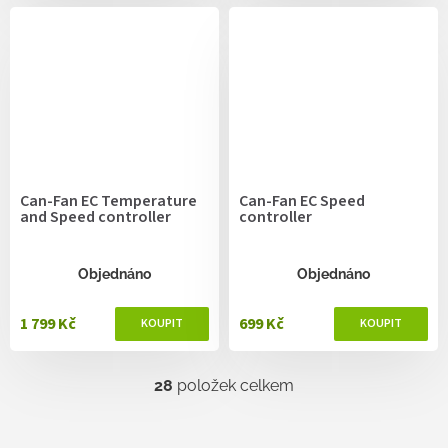
Can-Fan EC Temperature
Can-Fan EC Speed
and Speed controller
controller
Objednáno
Objednáno
1 799 Kč
699 Kč
28
položek celkem
O
v
l