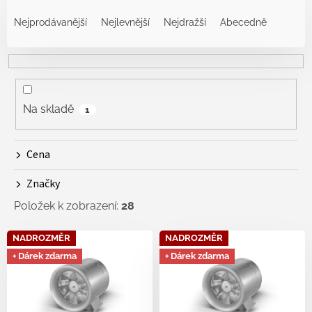
Ř
a
Nejprodávanější
Nejlevnější
Nejdražší
Abecedně
z
e
n
í
p
r
Na skladě
1
o
d
Cena
u
k
Značky
t
ů
Položek k zobrazení:
28
V
NADROZMĚR
NADROZMĚR
ý
+ Dárek zdarma
+ Dárek zdarma
p
i
s
p