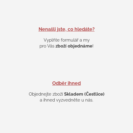
á
d
a
c
í
p
Nenašli jste, co hledáte?
r
v
Vyplňte formulář a my
k
pro Vás
zboží objednáme
!
y
v
ý
p
i
s
Odběr ihned
u
Objednejte zboží
Skladem (Čestlice)
a ihned vyzvedněte u nás.