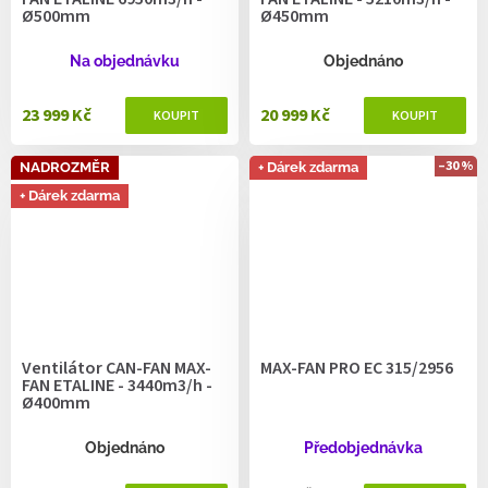
Ø500mm
Ø450mm
Na objednávku
Objednáno
23 999 Kč
20 999 Kč
–30 %
NADROZMĚR
+ Dárek zdarma
+ Dárek zdarma
Ventilátor CAN-FAN MAX-
MAX-FAN PRO EC 315/2956
FAN ETALINE - 3440m3/h -
Ø400mm
Objednáno
Předobjednávka