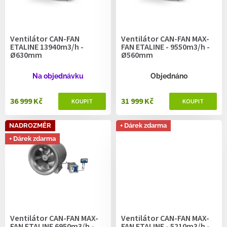
r
o
d
Ventilátor CAN-FAN
Ventilátor CAN-FAN MAX-
u
ETALINE 13940m3/h -
FAN ETALINE - 9550m3/h -
k
Ø630mm
Ø560mm
t
ů
Na objednávku
Objednáno
36 999 Kč
31 999 Kč
NADROZMĚR
+ Dárek zdarma
+ Dárek zdarma
Ventilátor CAN-FAN MAX-
Ventilátor CAN-FAN MAX-
FAN ETALINE 6950m3/h -
FAN ETALINE - 5210m3/h -