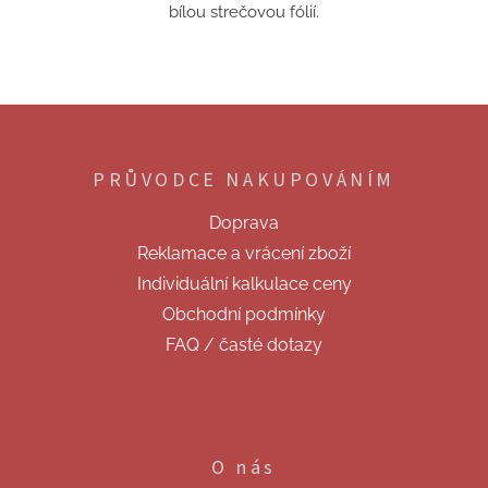
bílou strečovou fólií.
Z
á
p
PRŮVODCE NAKUPOVÁNÍM
a
t
Doprava
í
Reklamace a vrácení zboží
Individuální kalkulace ceny
Obchodní podmínky
FAQ / časté dotazy
O nás