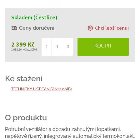
Skladem (Čestlice)
Chci lepší cenu!
Ceny doručení
2 399 Kč
1 982,60 Kč bez DPH
Měrná
cena:
TECHNICKÝ LIST CAN FAN (2.2 MB)
Potrubní ventilátor s dozadu zahnutými lopatkami,
napěťově řízený, integrovaný automatický termokontakt,