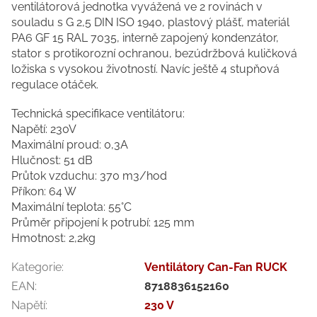
ventilátorová jednotka vyvážená ve 2 rovinách v
souladu s G 2,5 DIN ISO 1940, plastový plášť, materiál
PA6 GF 15 RAL 7035, interně zapojený kondenzátor,
stator s protikorozní ochranou, bezúdržbová kuličková
ložiska s vysokou životností. Navíc ještě 4 stupňová
regulace otáček.
Technická specifikace ventilátoru:
Napětí: 230V
Maximální proud: 0,3A
Hlučnost: 51 dB
Průtok vzduchu: 370 m3/hod
Příkon: 64 W
Maximální teplota: 55°C
Průměr připojení k potrubí: 125 mm
Hmotnost: 2,2kg
Kategorie
:
Ventilátory Can-Fan RUCK
EAN
:
8718836152160
Napětí
:
230 V