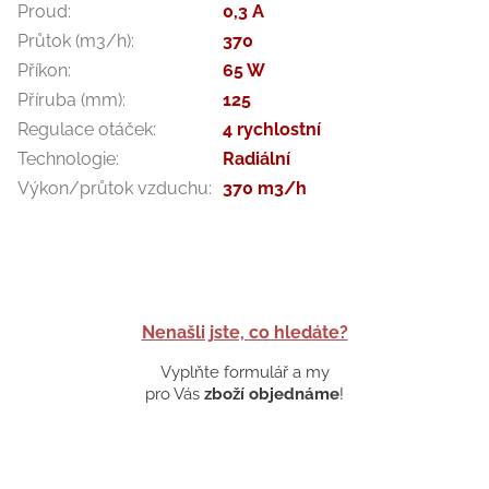
Proud
:
0,3 A
Průtok (m3/h)
:
370
Příkon
:
65 W
Příruba (mm)
:
125
Regulace otáček
:
4 rychlostní
Technologie
:
Radiální
Výkon/průtok vzduchu
:
370 m3/h
Nenašli jste, co hledáte?
Vyplňte formulář a my
pro Vás
zboží objednáme
!