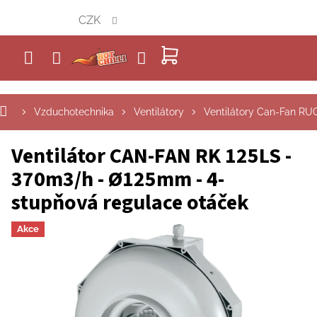
Přejít
CZK
na
obsah
NÁKUPNÍ
KOŠÍK
Vzduchotechnika
Ventilátory
Ventilátory Can-Fan RU
Ventilátor CAN-FAN RK 125LS -
370m3/h - Ø125mm - 4-
stupňová regulace otáček
Akce