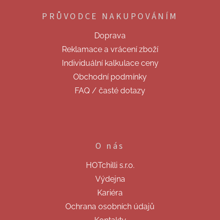
p
PRŮVODCE NAKUPOVÁNÍM
a
t
Doprava
í
Reklamace a vrácení zboží
Individuální kalkulace ceny
Obchodní podmínky
FAQ / časté dotazy
O nás
HOTchilli s.r.o.
Výdejna
Kariéra
Ochrana osobních údajů