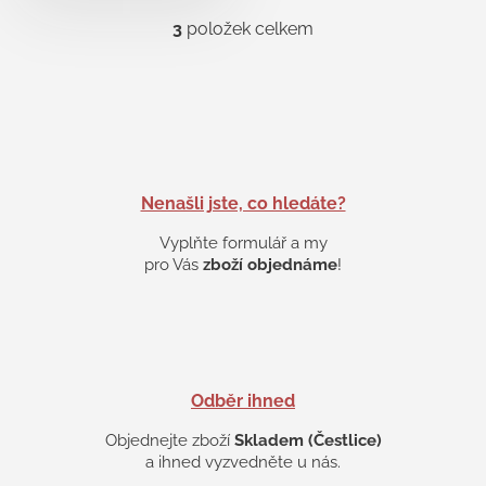
3
položek celkem
O
v
l
á
d
a
c
í
p
Nenašli jste, co hledáte?
r
v
Vyplňte formulář a my
k
pro Vás
zboží objednáme
!
y
v
ý
p
i
s
Odběr ihned
u
Objednejte zboží
Skladem (Čestlice)
a ihned vyzvedněte u nás.