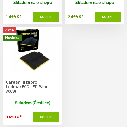
ů
Skladem na e-shopu
Skladem na e-shopu
1 499 Kč
2 499 Kč
Akce
Novinka
Garden Highpro
LedmaxECO LED Panel -
300W
Skladem (Čestlice)
3 699 Kč