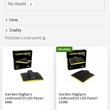
r
Na skladě
1
o
d
Cena
u
k
Značky
t
ů
Položek k zobrazení:
3
V
Novinka
ý
p
i
s
p
r
o
d
Garden Highpro
Garden Highpro
u
LedmaxECO LED Panel -
LedmaxECO LED Panel -
k
60W
150W
t