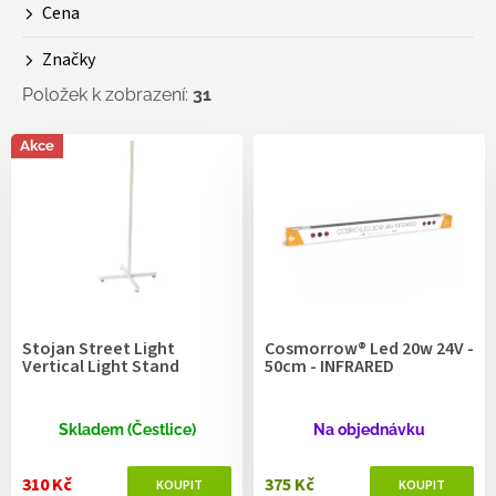
Cena
u
k
Značky
t
ů
Položek k zobrazení:
31
V
Akce
ý
p
i
s
p
r
o
d
Stojan Street Light
Cosmorrow® Led 20w 24V -
u
Vertical Light Stand
50cm - INFRARED
k
t
ů
Skladem (Čestlice)
Na objednávku
310 Kč
375 Kč