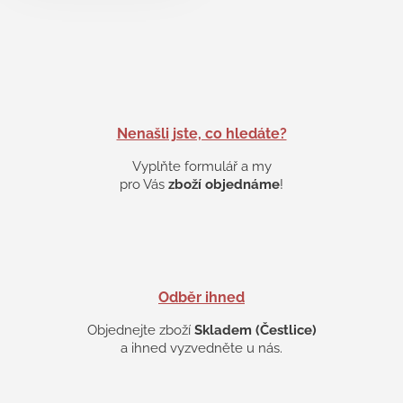
v
l
á
d
a
c
í
p
Nenašli jste, co hledáte?
r
v
Vyplňte formulář a my
k
pro Vás
zboží objednáme
!
y
v
ý
p
i
s
Odběr ihned
u
Objednejte zboží
Skladem (Čestlice)
a ihned vyzvedněte u nás.