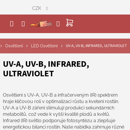
Přejít
CZK
na
obsah
NÁKUPNÍ
KOŠÍK
UV-A, UV-B, INFRARED, ULTRAVIOLET
Osvětlení
LED Osvětlení
UV-A, UV-B, INFRARED,
ULTRAVIOLET
Osvětlení s UV-A, UV-B a infračerveným (IR) spektrem
hraje klíčovou roli v optimalizaci růstu a kvetení rostlin.
UV-A a UV-B záření stimulují produkci sekundárních
metabolitů, což vede k vyšší kvalitě plodů a květů.
Infrared (IR) světlo podporuje fotosyntézu a zlepšuje
energetickou bilanci rostlin. Naše nabídka zahrnuje různé