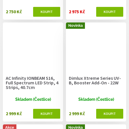
2 750 Kč
2 975 Kč
Novinka
AC Infinity IONBEAM S16,
Dimlux Xtreme Series UV-
Full Spectrum LED Strip, 4
B, Booster Add-On - 22W
Strips, 40.7cm
Skladem (Čestlice)
Skladem (Čestlice)
2 999 Kč
2 999 Kč
Akce
Novinka