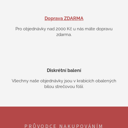
Doprava ZDARMA
Pro objednávky nad 2000 Kč u nás máte dopravu
zdarma.
Diskrétní balení
Všechny naše objednávky jsou v krabicích obalených
bílou strečovou fólií.
Z
á
p
PRŮVODCE NAKUPOVÁNÍM