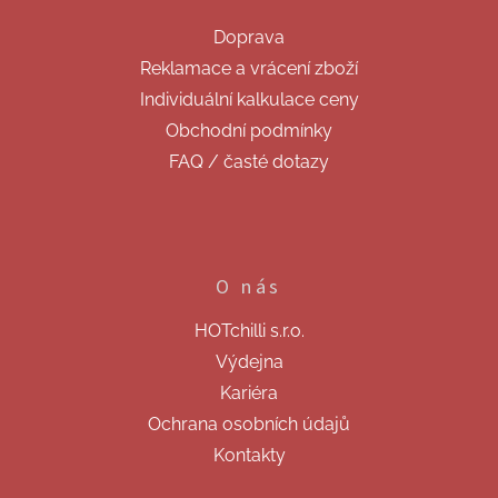
a
t
Doprava
í
Reklamace a vrácení zboží
Individuální kalkulace ceny
Obchodní podmínky
FAQ / časté dotazy
O nás
HOTchilli s.r.o.
Výdejna
Kariéra
Ochrana osobních údajů
Kontakty