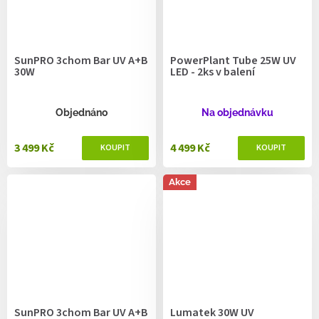
SunPRO 3chom Bar UV A+B
PowerPlant Tube 25W UV
30W
LED - 2ks v balení
Objednáno
Na objednávku
3 499 Kč
4 499 Kč
Akce
SunPRO 3chom Bar UV A+B
Lumatek 30W UV