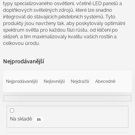
typy specializovaného osvětlení, včetně LED panelů a
doplňkových světelných zdrojů, které lze snadno
integrovat do stávajících pěstebních systémů. Tyto
produkty jsou navrženy tak, aby poskytovaly optimální
spektrum světla pro každou fázi růstu, od klíčení po
sklizeň, a tím maximalizovaly kvalitu vašich rostlin a
celkovou úrodu.
Nejprodávanější
Ř
a
Nejprodávanější
Nejlevnější
Nejdražší
Abecedně
z
e
n
í
p
r
Na skladě
21
o
d