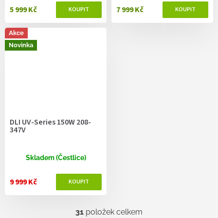
5 999 Kč
7 999 Kč
Akce
Novinka
DLI UV-Series 150W 208-
347V
Skladem (Čestlice)
9 999 Kč
31
položek celkem
O