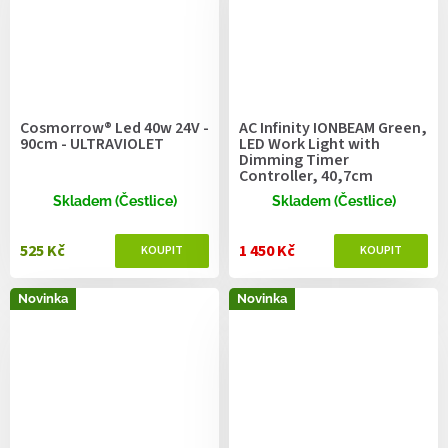
Cosmorrow® Led 40w 24V -
AC Infinity IONBEAM Green,
90cm - ULTRAVIOLET
LED Work Light with
Dimming Timer
Controller, 40,7cm
Skladem (Čestlice)
Skladem (Čestlice)
525 Kč
1 450 Kč
Novinka
Novinka