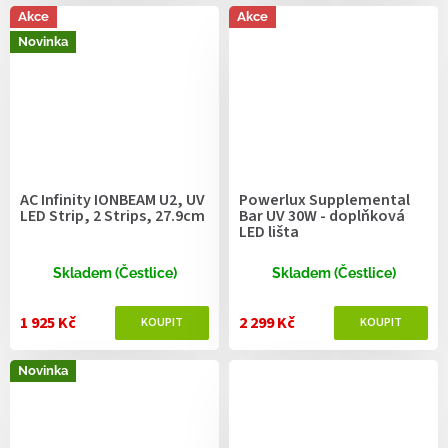
Akce
Akce
Novinka
AC Infinity IONBEAM U2, UV
Powerlux Supplemental
LED Strip, 2 Strips, 27.9cm
Bar UV 30W - doplňková
LED lišta
Skladem (Čestlice)
Skladem (Čestlice)
1 925 Kč
2 299 Kč
Novinka