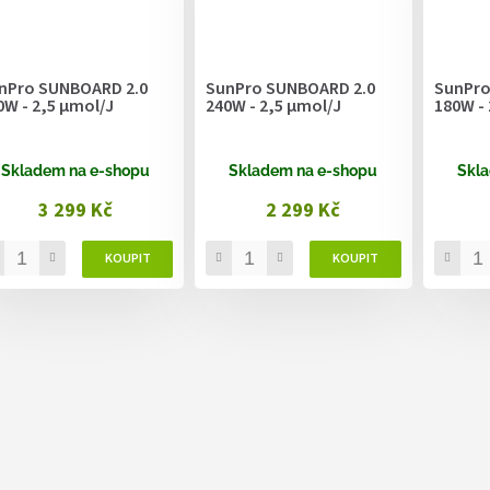
nPro SUNBOARD 2.0
SunPro SUNBOARD 2.0
SunPro
0W - 2,5 µmol/J
240W - 2,5 µmol/J
180W - 
Skladem na e-shopu
Skladem na e-shopu
Skla
3 299 Kč
2 299 Kč
O
v
l
á
d
a
c
í
p