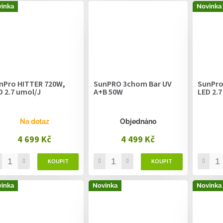
inka
Novinka
nPro HITTER 720W,
SunPRO 3chom Bar UV
SunPro
D 2.7 umol/J
A+B 50W
LED 2.7
Na dotaz
Objednáno
4 699 Kč
4 499 Kč
inka
Novinka
Novinka