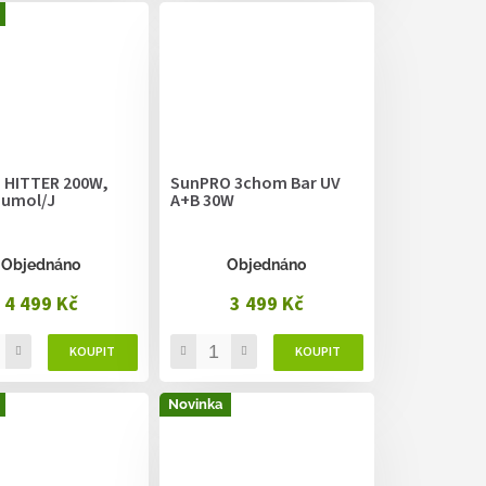
 HITTER 200W,
SunPRO 3chom Bar UV
 umol/J
A+B 30W
Objednáno
Objednáno
4 499 Kč
3 499 Kč
Novinka