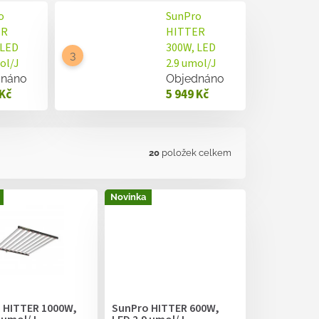
o
SunPro
ER
HITTER
 LED
300W, LED
ol/J
2.9 umol/J
dnáno
Objednáno
 Kč
5 949 Kč
20
položek celkem
Novinka
 HITTER 1000W,
SunPro HITTER 600W,