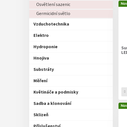
Nov
Osvětlení sazenic
Germicidní světlo
Vzduchotechnika
Elektro
Hydroponie
Su
LE
Hnojiva
Substráty
Měření
Květináče a podmisky
Sadba a klonování
Nov
Sklizeň
Příslušenství