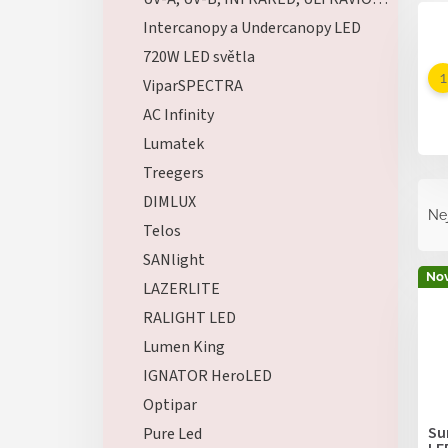
Intercanopy a Undercanopy LED
720W LED světla
ViparSPECTRA
AC Infinity
Lumatek
Treegers
Ř
DIMLUX
a
Ne
z
Telos
e
SANlight
V
n
Nov
LAZERLITE
ý
í
p
p
RALIGHT LED
i
r
Lumen King
s
o
IGNATOR HeroLED
p
d
r
Optipar
u
o
k
Su
Pure Led
d