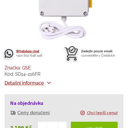
WhatsApp chat
Zadejte pouze email
+420 602 648 448
vyzvedněte v Čestlicích
Značka:
GSE
Kód:
SD14-216FR
Detailní informace
Na objednávku
Chci lepší cenu!
Ceny doručení