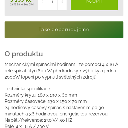
3 199 Kč
2 643,80 Kč bez DPH
Měrná
cena:
Také doporučujeme
Mechanickými spínacími hodinami lze pomocí 4 x 16 A
relé spínat čtyři 600 W předřadníky + výbojky a jedno
2000W topení po vypnutí světelných zdrojů.
Technická specifikace:
Rozměry krytu: 180 x 130 x 60 mm
Rozměry časovače: 230 x 150 x 70 mm
24 hodinový časový spínač s nastavením po 30
minutách a 36 hodinovou energetickou rezervou
Napětí/frekvence: 230 V/ 50 HZ
Relé: 4 x 16 A / 230 V