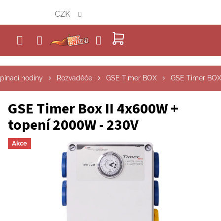
Přejít
CZK
na
obsah
NÁKUPNÍ
KOŠÍK
pínací hodiny
Rozvaděče
GSE Timer BOX
GSE Timer BOX 
GSE Timer Box II 4x600W +
topení 2000W - 230V
Akce