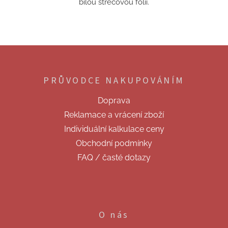
bílou strečovou fólií.
Z
á
p
PRŮVODCE NAKUPOVÁNÍM
a
t
Doprava
í
Reklamace a vrácení zboží
Individuální kalkulace ceny
Obchodní podmínky
FAQ / časté dotazy
O nás