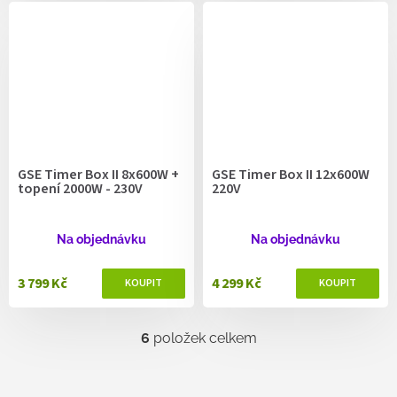
GSE Timer Box II 8x600W +
GSE Timer Box II 12x600W
topení 2000W - 230V
220V
Na objednávku
Na objednávku
3 799 Kč
4 299 Kč
6
položek celkem
O
v
l
á