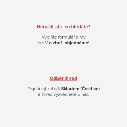
d
a
c
í
p
Nenašli jste, co hledáte?
r
v
Vyplňte formulář a my
k
pro Vás
zboží objednáme
!
y
v
ý
p
i
s
Odběr ihned
u
Objednejte zboží
Skladem (Čestlice)
a ihned vyzvedněte u nás.