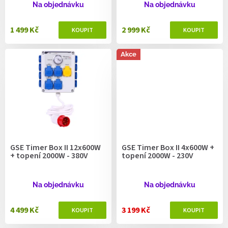
ů
Na objednávku
Na objednávku
1 499 Kč
2 999 Kč
Akce
GSE Timer Box II 12x600W
GSE Timer Box II 4x600W +
+ topení 2000W - 380V
topení 2000W - 230V
Na objednávku
Na objednávku
4 499 Kč
3 199 Kč