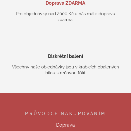
Doprava ZDARMA
Pro objednávky nad 2000 Kč u nás máte dopravu
zdarma.
Diskrétní balení
Všechny naše objednávky jsou v krabicích obalených
bílou strečovou fólií.
Z
á
p
PRŮVODCE NAKUPOVÁNÍM
a
t
Doprava
í