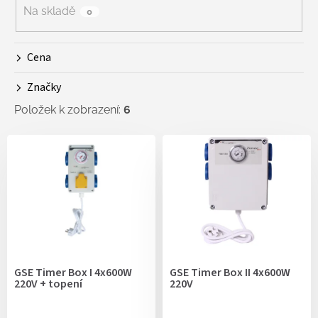
r
Na skladě
0
o
d
Cena
u
k
Značky
t
ů
Položek k zobrazení:
6
V
ý
p
i
s
p
r
o
d
GSE Timer Box I 4x600W
GSE Timer Box II 4x600W
u
220V + topení
220V
k
t