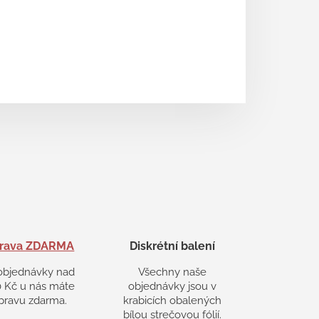
rava ZDARMA
Diskrétní balení
objednávky nad
Všechny naše
 Kč u nás máte
objednávky jsou v
pravu zdarma.
krabicích obalených
bílou strečovou fólií.