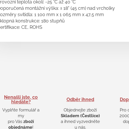
rovozní teplota okolí: -25 °C až 40 °C
oporučená montážní výška: ≥ 18" (45 cm) nad vrcholky
ozměry svítidla: 1 100 mm x 1 065 mm x 47,5 mm
klopná konstrukce: 180 stupňů
ertifikace: CE, ROHS
Nenašli jste, co
Odběr ihned
Dop
hledáte?
Vyplňte formulář a
Objednejte zboží
Pro 
my
Skladem (Čestlice)
2000
pro Vás
zboží
a ihned vyzvedněte
do
objednáme
!
u nás.