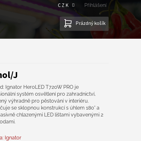
CZK
Přihlášení
NÁKUPNÍ
Prázdný košík
KOŠÍK
mol/J
ad: Ignator HeroLED T720W PRO je
ionální systém osvětlení pro zahradnictví,
ný výhradně pro pěstování v interiéru.
uje se sklopnou konstrukcí s úhlem 180° a
pasivně chlazenými LED lištami vybavenými 2
iodami.
a:
Ignator