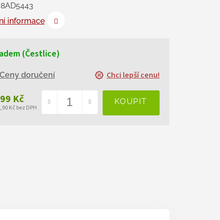
68AD5443
ní informace
adem (Čestlice)
Chci lepší cenu!
Ceny doručení
999 Kč
7,90 Kč bez DPH
ná
a: