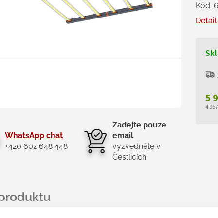
Kód:
Detail
Skl
5 
4 95
Měr
Zadejte pouze
cen
WhatsApp chat
email
+420 602 648 448
vyzvedněte v
Čestlicích