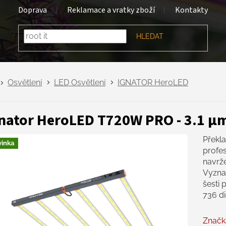
Doprava
Reklamace a vratky zboží
Kontakty
HLEDAT
Osvětlení
LED Osvětlení
IGNATOR HeroLED
nator HeroLED T720W PRO - 3.1 μ
Překl
inka
profes
navrže
Vyznač
šesti 
736 d
Značk