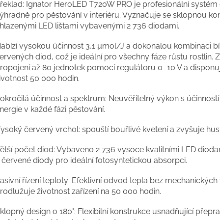
řeklad: Ignator HeroLED T720W PRO je profesionální systém o
ýhradně pro pěstování v interiéru. Vyznačuje se sklopnou kon
hlazenými LED lištami vybavenými 2 736 diodami.
abízí vysokou účinnost 3,1 µmol/J a dokonalou kombinaci bí
ervených diod, což je ideální pro všechny fáze růstu rostlin. 
ropojení až 80 jednotek pomocí regulátoru 0–10 V a disponuj
ivotnost 50 000 hodin.
okročilá účinnost a spektrum: Neuvěřitelný výkon s účinností 
nergie v každé fázi pěstování.
ysoký červený vrchol: spouští bouřlivé kvetení a zvyšuje hus
ětší počet diod: Vybaveno 2 736 vysoce kvalitními LED diod
 červené diody pro ideální fotosyntetickou absorpci.
asivní řízení teploty: Efektivní odvod tepla bez mechanických 
rodlužuje životnost zařízení na 50 000 hodin.
klopný design o 180°: Flexibilní konstrukce usnadňující přepr