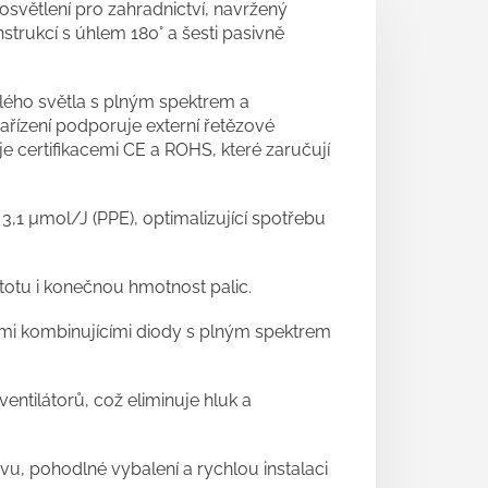
světlení pro zahradnictví, navržený
strukcí s úhlem 180° a šesti pasivně
lého světla s plným spektrem a
Zařízení podporuje externí řetězové
e certifikacemi CE a ROHS, které zaručují
3,1 µmol/J (PPE), optimalizující spotřebu
totu i konečnou hmotnost palic.
ami kombinujícími diody s plným spektrem
ventilátorů, což eliminuje hluk a
avu, pohodlné vybalení a rychlou instalaci