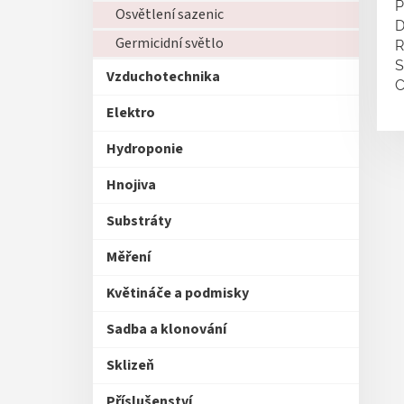
P
Osvětlení sazenic
D
Germicidní světlo
R
S
Vzduchotechnika
C
Elektro
Hydroponie
Hnojiva
Substráty
Měření
Květináče a podmisky
Sadba a klonování
Sklizeň
Příslušenství