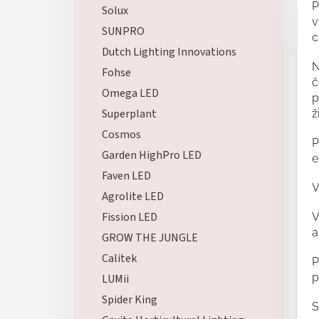
P
Solux
v
SUNPRO
c
Dutch Lighting Innovations
N
Fohse
č
Omega LED
p
Superplant
ž
Cosmos
P
Garden HighPro LED
e
Faven LED
V
Agrolite LED
Fission LED
V
a
GROW THE JUNGLE
Calitek
P
p
LUMii
Spider King
S