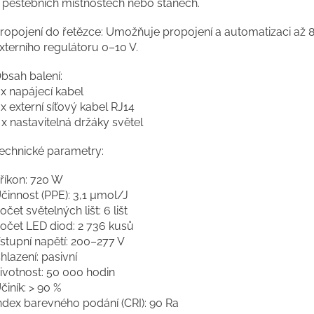
 pěstebních místnostech nebo stanech.
ropojení do řetězce: Umožňuje propojení a automatizaci až 8
xterního regulátoru 0–10 V.
bsah balení:
 x napájecí kabel
 x externí síťový kabel RJ14
 x nastavitelná držáky světel
echnické parametry:
říkon: 720 W
činnost (PPE): 3,1 µmol/J
očet světelných lišt: 6 lišt
očet LED diod: 2 736 kusů
stupní napětí: 200–277 V
hlazení: pasivní
ivotnost: 50 000 hodin
činík: > 90 %
ndex barevného podání (CRI): 90 Ra