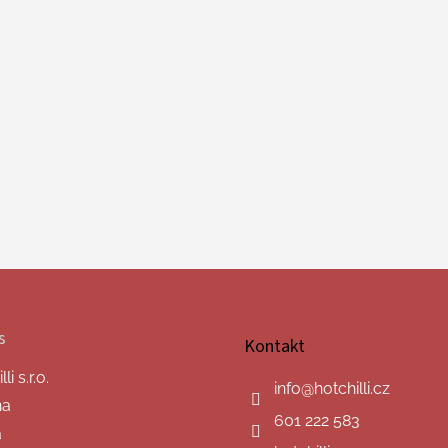
s
Kontakt
i s.r.o.
info
@
hotchilli.cz
na
601 222 583
a