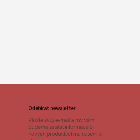
Odebírat newsletter
Vložte svůj e-mail a my vám
budeme zasílat informace o
nových produktech na našem e-