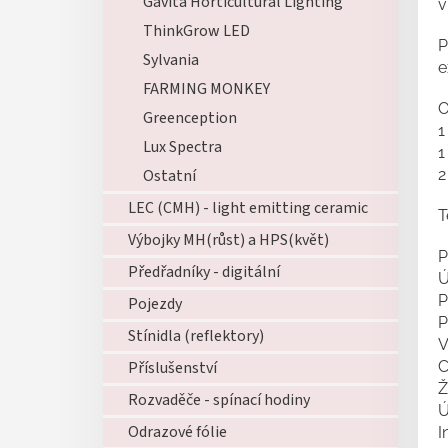
Gavita Horticultural Lighting
v
ThinkGrow LED
P
Sylvania
e
FARMING MONKEY
O
Greenception
1
Lux Spectra
1
Ostatní
2
LEC (CMH) - light emitting ceramic
T
Výbojky MH(růst) a HPS(květ)
P
Předřadníky - digitální
Ú
P
Pojezdy
P
Stínidla (reflektory)
V
Příslušenství
C
Ž
Rozvaděče - spínací hodiny
Ú
Odrazové fólie
I