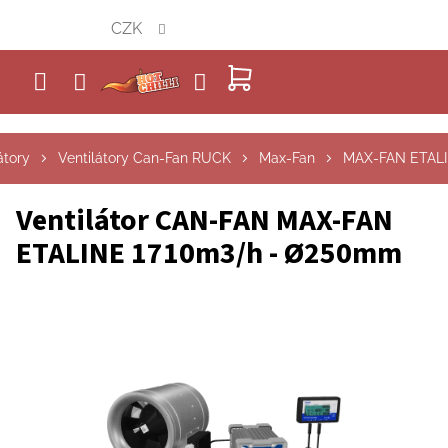
Přejít
CZK
na
obsah
NÁKUPNÍ
KOŠÍK
átory
Ventilátory Can-Fan RUCK
Max-Fan
MAX-FAN ETAL
Ventilátor CAN-FAN MAX-FAN
ETALINE 1710m3/h - Ø250mm