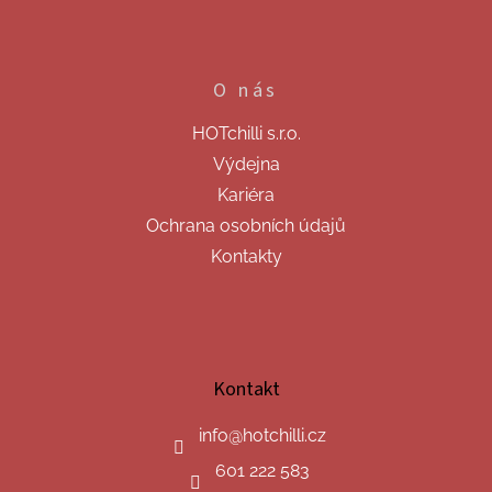
O nás
HOTchilli s.r.o.
Výdejna
Kariéra
Ochrana osobních údajů
Kontakty
Kontakt
info
@
hotchilli.cz
601 222 583