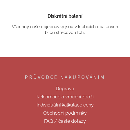
Diskrétní balení
Všechny naše objednávky jsou v krabicích obalených
bílou strečovou fólií.
Z
á
p
PRŮVODCE NAKUPOVÁNÍM
a
t
Doprava
í
Reklamace a vrácení zboží
Individuální kalkulace ceny
Obchodní podmínky
FAQ / časté dotazy