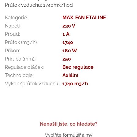
Průtok vzduchu: 1740m3/hod
Kategorie
:
MAX-FAN ETALINE
Napětí
:
230 V
Proud
:
1 A
Průtok (m3/h)
:
1740
Příkon
:
180 W
Příruba (mm)
:
250
Regulace otáček
:
Bez regulace
Technologie
:
Axiální
Výkon/průtok vzduchu
:
1740 m3/h
Nenašli jste, co hledáte?
Vyplňte formulář a my