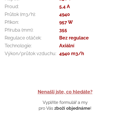
Proud
:
5,4 A
Průtok (m3/h)
:
4940
Příkon
:
957 W
Příruba (mm)
:
355
Regulace otáček
:
Bez regulace
Technologie
:
Axiální
Výkon/průtok vzduchu
:
4940 m3/h
Nenašli jste, co hledáte?
Vyplňte formulář a my
pro Vás
zboží objednáme
!