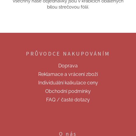
Všechny naše objednávky jsou v krabicích obalených
bílou strečovou fólií.
Z
á
p
PRŮVODCE NAKUPOVÁNÍM
a
t
Doprava
í
Reklamace a vrácení zboží
Individuální kalkulace ceny
Obchodní podmínky
FAQ / časté dotazy
O nás