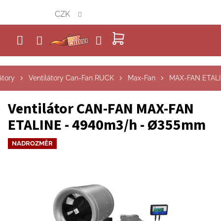
Přejít
CZK
na
obsah
NÁKUPNÍ
KOŠÍK
átory
Ventilátory Can-Fan RUCK
Max-Fan
MAX-FAN ETAL
Ventilátor CAN-FAN MAX-FAN
ETALINE - 4940m3/h - Ø355mm
NADROZMĚR