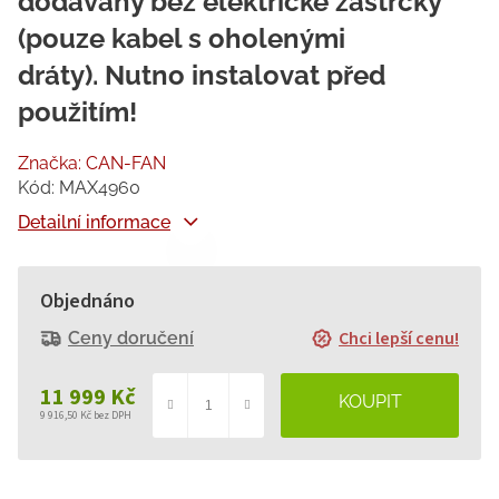
dodávány bez elektrické zástrčky
(pouze kabel s oholenými
dráty). Nutno instalovat před
použitím!
Značka:
CAN-FAN
Kód:
MAX4960
Detailní informace
Objednáno
Chci lepší cenu!
Ceny doručení
11 999 Kč
9 916,50 Kč bez DPH
Měrná
cena: