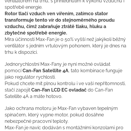
ventilátorem na trhu, s přihlédnutím k výkonu vzduchu i
spotřebě energie.
Rotor tlačí vzduch ven vířením, zatímco stator
transformuje tento vír do stejnoměrného proudu
vzduchu, čímž zabraňuje ztrátě tlaku, hluku a
zbytečné spotřebě energie.
Míra účinnosti Max-Fan je o 50% vyšší než jakýkoli běžný
ventilátor s jedním vrtulovým pohonem, který je dnes na
trhu k dispozici.
Jednorychlostní Max-Fany je nyní možné ovládat
pomocí
Can-Fan Satellite 4A
, tato kombinace funguje
jako regulátor rychlosti.
Pokud chcete mít plnou kontrolu i ve vaší nepřítomnosti,
stačí zapojit
Can-Fan LCD EC ovladač
do Can-Fan
Satellite 4A a máte hotovo.
Jako ochrana motoru je Max-Fan vybaven tepelným
spínačem, který vypne motor, pokud dosáhne
nebezpečné pracovní teploty.
Max-Fan je navíc dodáván s montážními konzolami pro