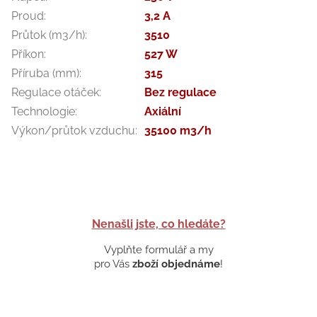
Proud
:
3,2 A
Průtok (m3/h)
:
3510
Příkon
:
527 W
Příruba (mm)
:
315
Regulace otáček
:
Bez regulace
Technologie
:
Axiální
Výkon/průtok vzduchu
:
35100 m3/h
Nenašli jste, co hledáte?
Vyplňte formulář a my
pro Vás
zboží objednáme
!