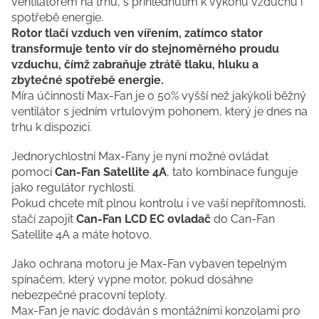
ventilátorem na trhu, s přihlédnutím k výkonu vzduchu i
spotřebě energie.
Rotor tlačí vzduch ven vířením, zatímco stator
transformuje tento vír do stejnoměrného proudu
vzduchu, čímž zabraňuje ztrátě tlaku, hluku a
zbytečné spotřebě energie.
Míra účinnosti Max-Fan je o 50% vyšší než jakýkoli běžný
ventilátor s jedním vrtulovým pohonem, který je dnes na
trhu k dispozici.
Jednorychlostní Max-Fany je nyní možné ovládat
pomocí
Can-Fan Satellite 4A
, tato kombinace funguje
jako regulátor rychlosti.
Pokud chcete mít plnou kontrolu i ve vaší nepřítomnosti,
stačí zapojit
Can-Fan LCD EC ovladač
do Can-Fan
Satellite 4A a máte hotovo.
Jako ochrana motoru je Max-Fan vybaven tepelným
spínačem, který vypne motor, pokud dosáhne
nebezpečné pracovní teploty.
Max-Fan je navíc dodáván s montážními konzolami pro