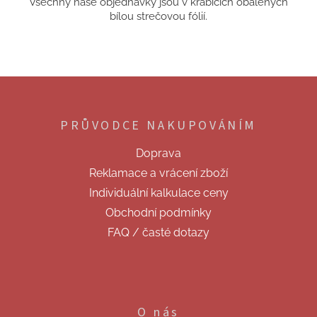
Všechny naše objednávky jsou v krabicích obalených
bílou strečovou fólií.
Z
á
p
PRŮVODCE NAKUPOVÁNÍM
a
t
Doprava
í
Reklamace a vrácení zboží
Individuální kalkulace ceny
Obchodní podmínky
FAQ / časté dotazy
O nás