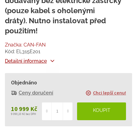
dodávány bez elektrické zástrčky
(pouze kabel s oholenými
dráty). Nutno instalovat před
použitím!
Značka:
CAN-FAN
Kód:
EL315E201
Detailní informace
Objednáno
Chci lepší cenu!
Ceny doručení
10 999 Kč
9 090,10 Kč bez DPH
Měrná
cena: