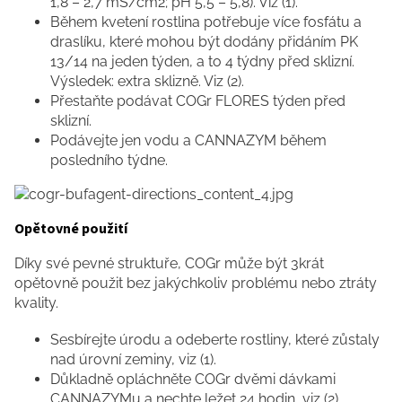
1,8 – 2,7 mS/cm2; pH 5,5 – 5,8). Viz (1).
Během kvetení rostlina potřebuje více fosfátu a
draslíku, které mohou být dodány přidáním PK
13/14 na jeden týden, a to 4 týdny před sklizní.
Výsledek: extra sklizně. Viz (2).
Přestaňte podávat COGr FLORES týden před
sklizní.
Podávejte jen vodu a CANNAZYM během
posledního týdne.
Opětovné použití
Díky své pevné struktuře, COGr může být 3krát
opětovně použit bez jakýchkoliv problému nebo ztráty
kvality.
Sesbírejte úrodu a odeberte rostliny, které zůstaly
nad úrovní zeminy, viz (1).
Důkladně opláchněte COGr dvěmi dávkami
CANNAZYMu a nechte ležet 24 hodin, viz (2).