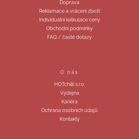
Doprava
í
Reklamace a vrácení zboží
Individuální kalkulace ceny
Obchodní podmínky
FAQ / časté dotazy
O nás
HOTchilli s.r.o.
Výdejna
Kariéra
Ochrana osobních údajů
Kontakty