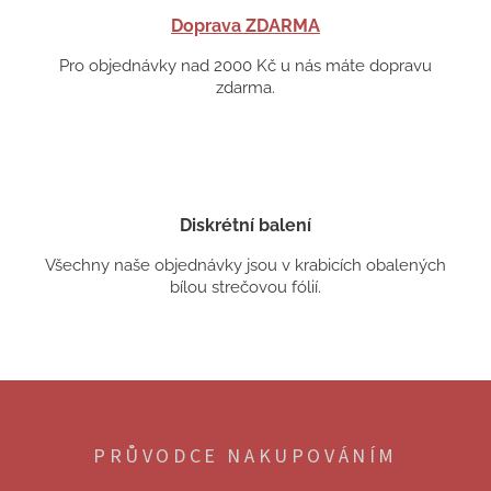
Doprava ZDARMA
Pro objednávky nad 2000 Kč u nás máte dopravu
zdarma.
Diskrétní balení
Všechny naše objednávky jsou v krabicích obalených
bílou strečovou fólií.
Z
á
p
PRŮVODCE NAKUPOVÁNÍM
a
t