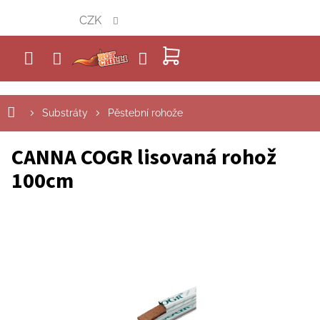
Přejít
CZK
na
obsah
NÁKUPNÍ
KOŠÍK
Substráty
Pěstební rohože
CANNA COGR lisovaná rohož
100cm