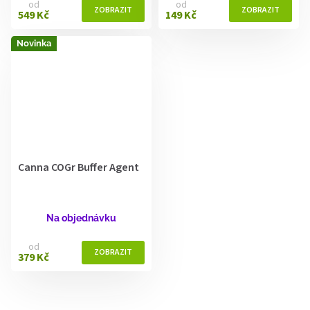
od
od
549 Kč
149 Kč
Novinka
Canna COGr Buffer Agent
Na objednávku
od
379 Kč