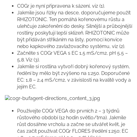
COGr je nyní připravena k sázení, viz (1).
Jakmile jsou řízky na desce, doporučujeme použít
RHIZOTONIC. Ten pomáhá kořenovému růstu a
ulehčuje zakořenění do desky. Silnější a průbojnější
rostliny poskytují lepší sklizeň. RHIZOTONIC může
být přidáván stříkáním na listy, pomocí konvice
nebo kapkového zavlažovacího systému, viz (2).
Začněte s COGr VEGA s EC 1,5 mS/cm2, pH 5,5 –
5,8. Viz (3).
Jakmile si rostlina vytvoří dobrý kořenový systém,
ředění by mělo být zvýšeno na 1:250. Doporučené
EC: 1,8 – 2,4 mS/cm2, v závislosti na kvalitě vody a
jejím EC.
Používejte COGr VEGA do prvních 2 – 3 týdnů
růstového období (12 hodin světlo/tma). Jakmile
růst dosáhne vrcholu a začne se utvářet květ, je
čas začít používat COGr FLORES (ředění 1:250; EC