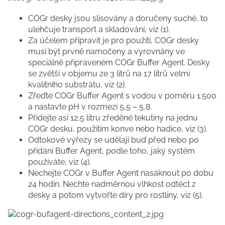
COGr desky jsou slisovány a doručeny suché, to
ulehčuje transport a skladování, viz (1).
Za účelem připravit je pro použití, COGr desky
musí být prvně namočeny a vyrovnány ve
speciálně připraveném COGr Buffer Agent. Desky
se zvětší v objemu ze 3 litrů na 17 litrů velmi
kvalitního substrátu, viz (2).
Zřeďte COGr Buffer Agent s vodou v poměru 1:500
a nastavte pH v rozmezí 5,5 – 5,8.
Přidejte asi 12,5 litru zředěné tekutiny na jednu
COGr desku, použitím konve nebo hadice, viz (3).
Odtokové výřezy se udělají buď před nebo po
přidání Buffer Agent, podle toho, jaký systém
používáte, viz (4).
Nechejte COGr v Buffer Agent nasáknout po dobu
24 hodin. Nechte nadměrnou vlhkost odtéct z
desky a potom vytvořte díry pro rostliny, viz (5).