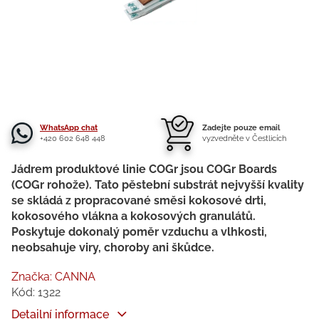
WhatsApp chat
Zadejte pouze email
+420 602 648 448
vyzvedněte v Čestlicích
Jádrem produktové linie COGr jsou COGr Boards
(COGr rohože). Tato pěstební substrát nejvyšší kvality
se skládá z propracované směsi kokosové drti,
kokosového vlákna a kokosových granulátů.
Poskytuje dokonalý poměr vzduchu a vlhkosti,
neobsahuje viry, choroby ani škůdce.
Značka:
CANNA
Kód:
1322
Detailní informace