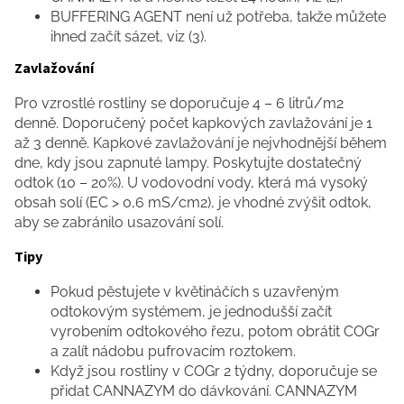
BUFFERING AGENT není už potřeba, takže můžete
ihned začít sázet, viz (3).
Zavlažování
Pro vzrostlé rostliny se doporučuje 4 – 6 litrů/m2
denně. Doporučený počet kapkových zavlažování je 1
až 3 denně. Kapkové zavlažování je nejvhodnější během
dne, kdy jsou zapnuté lampy. Poskytujte dostatečný
odtok (10 – 20%). U vodovodní vody, která má vysoký
obsah solí (EC > 0,6 mS/cm2), je vhodné zvýšit odtok,
aby se zabránilo usazování solí.
Tipy
Pokud pěstujete v květináčích s uzavřeným
odtokovým systémem, je jednodušší začít
vyrobením odtokového řezu, potom obrátit COGr
a zalít nádobu pufrovacím roztokem.
Když jsou rostliny v COGr 2 týdny, doporučuje se
přidat CANNAZYM do dávkování. CANNAZYM