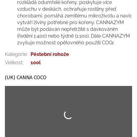
rozkládá odumřelé kořeny, poskytuje více
vzduchu v deskách, ochraňuje rostliny před
chorobami, pomáhá zemitému mikroživotu a navíc
vytváří živiny potřebné pro kořeny. CANNAZYM
může být podáván nepřetržitě s dávkováním
(ředění 1:400) nebo týdně (1:100). Dále CANNAZYM
zvyšuje možnost opětovného použití COGr.
Kategorie
:
Pěstební rohože
Velikost
:
100l
(UK) CANNA COCO