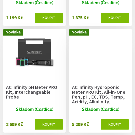
ů
Skladem (Čestlice)
Skladem (Čestlice)
1 199 Kč
1 875 Kč
Novinka
Novinka
AC Infinity pH Meter PRO
AC Infinity Hydroponic
Kit, Interchangeable
Meter PRO Kit, All-in-One
Probe
Pen, pH, EC, TDS, Temp,
Acidity, Alkalinity,
Salinity, Interchangeable
Skladem (Čestlice)
Skladem (Čestlice)
Probe
2 699 Kč
5 299 Kč