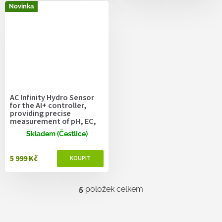
Novinka
AC Infinity Hydro Sensor
for the AI+ controller,
providing precise
measurement of pH, EC,
TDS, and water
Skladem (Čestlice)
temperature data, and
enabling device control
programming
5 999 Kč
5
položek celkem
O
v
l
á