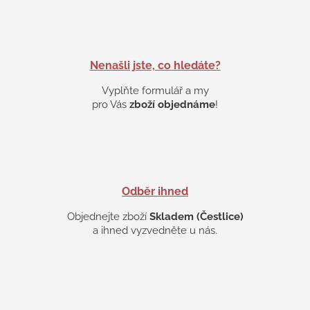
d
a
c
í
p
Nenašli jste, co hledáte?
r
v
Vyplňte formulář a my
k
pro Vás
zboží objednáme
!
y
v
ý
p
i
s
Odběr ihned
u
Objednejte zboží
Skladem (Čestlice)
a ihned vyzvedněte u nás.