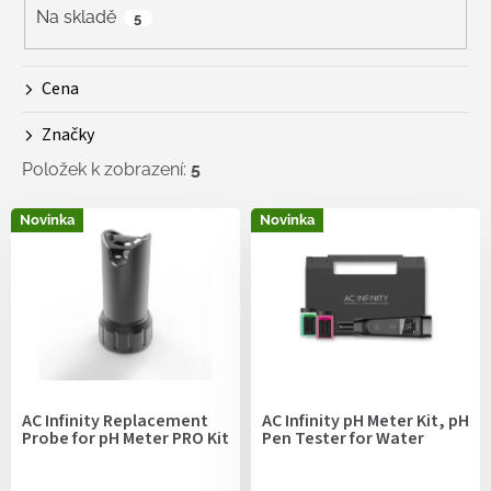
r
Na skladě
5
o
d
Cena
u
k
Značky
t
ů
Položek k zobrazení:
5
V
Novinka
Novinka
ý
p
i
s
p
r
o
d
AC Infinity Replacement
AC Infinity pH Meter Kit, pH
u
Probe for pH Meter PRO Kit
Pen Tester for Water
k
t