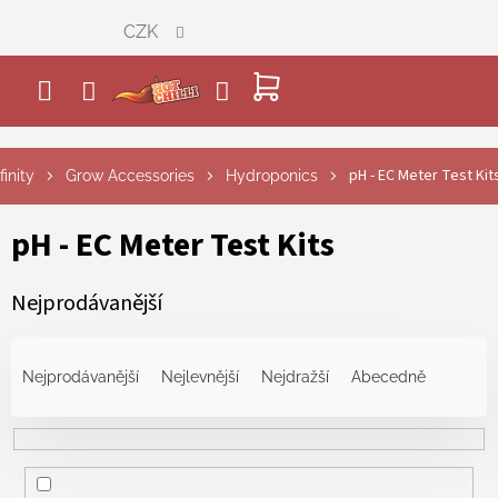
Přejít
CZK
na
obsah
NÁKUPNÍ
KOŠÍK
pH - EC Meter Test Kit
finity
Grow Accessories
Hydroponics
pH - EC Meter Test Kits
Nejprodávanější
Ř
a
Nejprodávanější
Nejlevnější
Nejdražší
Abecedně
z
e
n
í
p