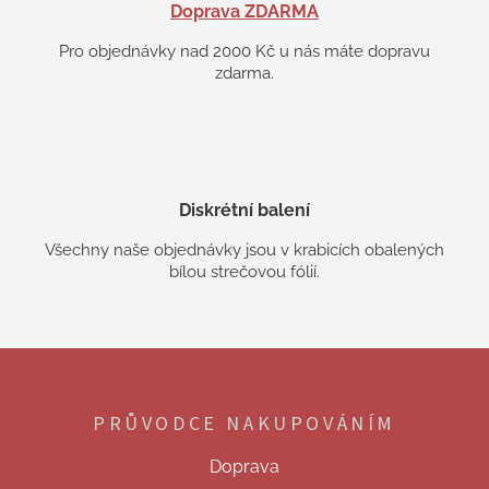
Doprava ZDARMA
Pro objednávky nad 2000 Kč u nás máte dopravu
zdarma.
Diskrétní balení
Všechny naše objednávky jsou v krabicích obalených
bílou strečovou fólií.
Z
á
p
PRŮVODCE NAKUPOVÁNÍM
a
t
Doprava
í