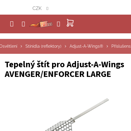
Přejít
CZK
na
obsah
NÁKUPNÍ
KOŠÍK
Osvětlení
Stínidla (reflektory)
Adjust-A-Wings®
Příslušens
Tepelný štít pro Adjust-A-Wings
AVENGER/ENFORCER LARGE