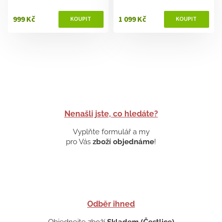
999 Kč
1 099 Kč
Nenašli jste, co hledáte?
Vyplňte formulář a my
pro Vás
zboží objednáme
!
Odběr ihned
Objednejte zboží
Skladem (Čestlice)