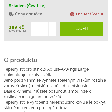
Skladem (Čestlice)
Chci lepší cenu!
Ceny doručení
299 Kč
247,10 Kč bez DPH
Měrná
cena:
Tepelný štít pro stínidlo Adjust-A-Wings Large
optimalizuje rozptyl světla.
Jeho používáním se vyhnete spáleným vrškům rostlin a
zároveň stinným místům v pěstební místnosti.
Dále díky němu můžete posunout lampu níže k
rostlinám (cca 30 cm od vršků).
Tepelný štít je vyroben z nereznoucího kovu a je pokryt
skleněnou vrstvou pro lepší odraz.