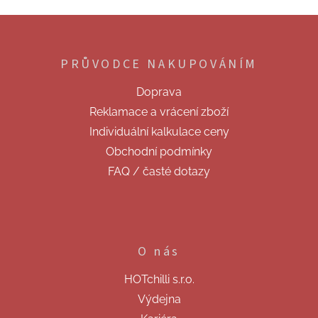
Z
á
p
PRŮVODCE NAKUPOVÁNÍM
a
t
Doprava
í
Reklamace a vrácení zboží
Individuální kalkulace ceny
Obchodní podmínky
FAQ / časté dotazy
O nás
HOTchilli s.r.o.
Výdejna