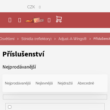
Přejít
CZK
na
obsah
NÁKUPNÍ
KOŠÍK
Příslušenst
Osvětlení
Stínidla (reflektory)
Adjust-A-Wings®
Příslušenství
Nejprodávanější
Ř
a
Nejprodávanější
Nejlevnější
Nejdražší
Abecedně
z
e
n
í
p