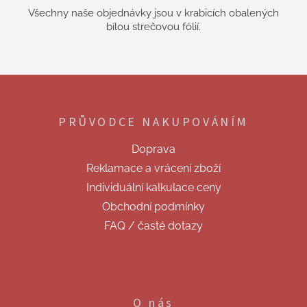
Všechny naše objednávky jsou v krabicích obalených
bílou strečovou fólií.
Z
á
p
PRŮVODCE NAKUPOVÁNÍM
a
t
Doprava
í
Reklamace a vrácení zboží
Individuální kalkulace ceny
Obchodní podmínky
FAQ / časté dotazy
O nás