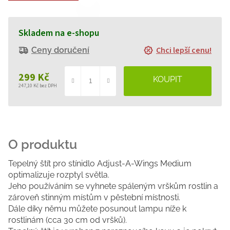
Skladem na e-shopu
Chci lepší cenu!
Ceny doručení
299 Kč
247,10 Kč bez DPH
Měrná
cena:
Tepelný štít pro stínidlo Adjust-A-Wings Medium
optimalizuje rozptyl světla.
Jeho používáním se vyhnete spáleným vrškům rostlin a
zároveň stinným místům v pěstební místnosti.
Dále díky němu můžete posunout lampu níže k
rostlinám (cca 30 cm od vršků).