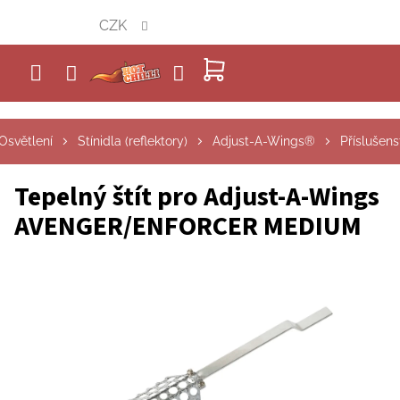
Přejít
CZK
na
obsah
NÁKUPNÍ
KOŠÍK
Osvětlení
Stínidla (reflektory)
Adjust-A-Wings®
Příslušens
Tepelný štít pro Adjust-A-Wings
AVENGER/ENFORCER MEDIUM