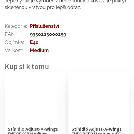
Tepelný štít je vyroben z nereznoucího kovu a je pokryt
skleněnou vrstvou pro lepší odraz.
Kategorie
:
Příslušenství
EAN
:
9350223000259
Objímka
:
E40
Velikost
:
Medium
Stínidlo Adjust-A-Wings
Stínidlo Adjust-A-Wings
ENFORCER Medium
ENFORCER Medium s IEC