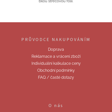
bílou strečovou fólií.
Z
á
p
PRŮVODCE NAKUPOVÁNÍM
a
t
Doprava
í
Reklamace a vrácení zboží
Individuální kalkulace ceny
Obchodní podmínky
FAQ / časté dotazy
O nás