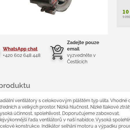
10
9 09
Měr
cen
Zadejte pouze
WhatsApp chat
email
+420 602 648 448
vyzvedněte v
Čestlicích
adiální ventilátory s celokovovým pláštěm typ ulita. Vhodné 
tředních a velkých prostor. Nízká hlučnost. Nízké tlakové ztrát
ysoká účinnost, spolehlivost. Doporučujeme zaboxovat.
ejvýkonnější řada ventilátorů v naší nabídce. Vysoká spolehli
celové konstrukce. Indikátor selhání motoru a výpadku prou