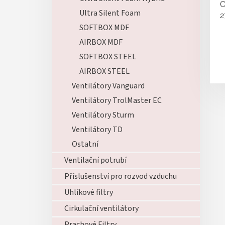
O
Ultra Silent Foam
2
SOFTBOX MDF
AIRBOX MDF
SOFTBOX STEEL
AIRBOX STEEL
Ventilátory Vanguard
Ventilátory TrolMaster EC
Ventilátory Sturm
Ventilátory TD
Ostatní
Ventilační potrubí
Příslušenství pro rozvod vzduchu
Uhlíkové filtry
Cirkulační ventilátory
Prachové Filtry