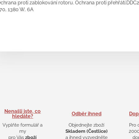
chrana proti zablokování rotoru. Ochrana proti přehřátí.DDC
70, 1380 W, 6A
Nenašli jste, co
Odběr ihned
Dop
hledáte?
Vyplňte formulář a
Objednejte zboží
Pro 
my
Skladem (Čestlice)
2000
pro Vás
zboží
a ihned vyzvedněte
do