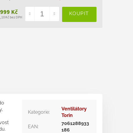
 999 Kč
0,10 Kč bez DPH
ná
a:
do
Ventilátory
y,
Kategorie
:
Torin
vost
7061288933
EAN
:
du.
186