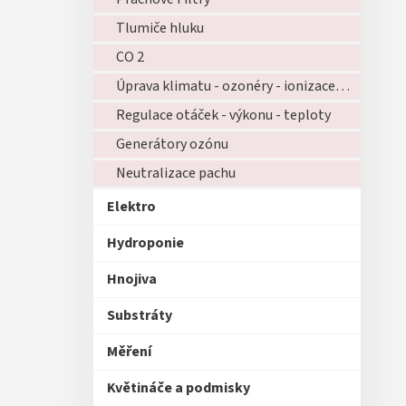
Tlumiče hluku
CO 2
Úprava klimatu - ozonéry - ionizace - zvlhčovače - atd...
Regulace otáček - výkonu - teploty
Generátory ozónu
Neutralizace pachu
Elektro
Hydroponie
Hnojiva
Substráty
Měření
Květináče a podmisky