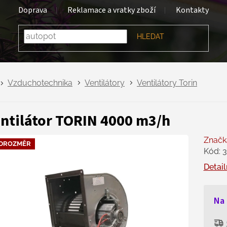
Doprava
Reklamace a vratky zboží
Kontakty
HLEDAT
Vzduchotechnika
Ventilátory
Ventilátory Torin
ntilátor TORIN 4000 m3/h
Značk
DROZMĚR
Kód:
3
Detail
Na