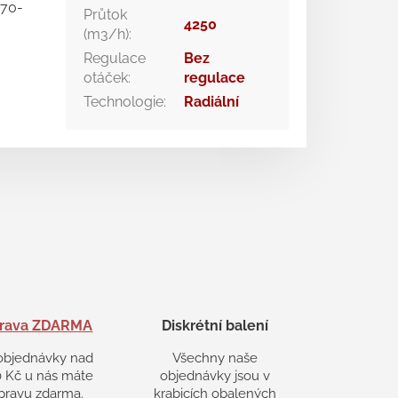
270-
Průtok
4250
(m3/h)
:
Regulace
Bez
otáček
:
regulace
Technologie
:
Radiální
rava ZDARMA
Diskrétní balení
objednávky nad
Všechny naše
 Kč u nás máte
objednávky jsou v
pravu zdarma.
krabicích obalených