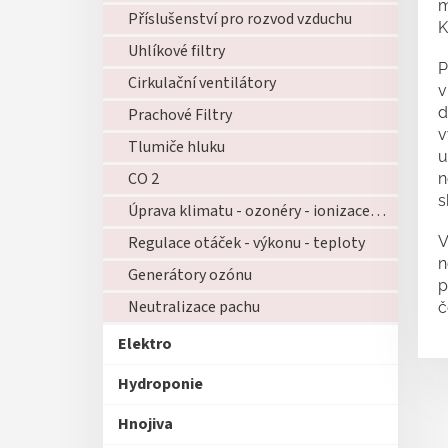
m
Příslušenství pro rozvod vzduchu
K
Uhlíkové filtry
P
Cirkulační ventilátory
v
d
Prachové Filtry
v
Tlumiče hluku
u
CO 2
n
s
Úprava klimatu - ozonéry - ionizace - zvlhčovače - atd...
Regulace otáček - výkonu - teploty
V
n
Generátory ozónu
p
Neutralizace pachu
č
Elektro
Hydroponie
Hnojiva