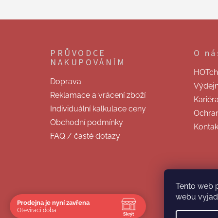
Z
á
p
PRŮVODCE
O ná
a
NAKUPOVÁNÍM
t
HOTchill
í
Doprava
Výdej
Reklamace a vrácení zboží
Kariér
Individuální kalkulace ceny
Ochran
Obchodní podmínky
Kontak
FAQ / časté dotazy
Tento web 
webu vyjadř
Prodejna je nyní zavřena
Otevírací doba
Skrýt