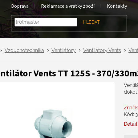
Doprava
Reklamace a vratky zboží
Kontakty
HLEDAT
Vzduchotechnika
Ventilátory
Ventilátory Vents
Vent
ntilátor Vents TT 125S - 370/330
Ventil
dokou
Značk
Kód:
3
Detail