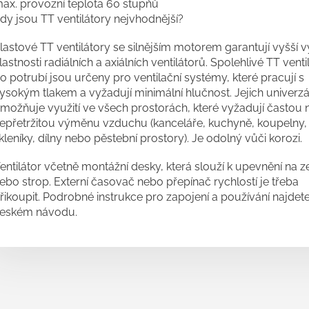
ax. provozní teplota 60 stupňů
dy jsou TT ventilátory nejvhodnější?
lastové TT ventilátory se silnějším motorem garantují vyšší 
lastnosti radiálních a axiálních ventilátorů. Spolehlivé TT venti
o potrubí jsou určeny pro ventilační systémy, které pracují s
ysokým tlakem a vyžadují minimální hlučnost. Jejich univerzá
možňuje využití ve všech prostorách, které vyžadují častou
epřetržitou výměnu vzduchu (kanceláře, kuchyně, koupelny,
kleníky, dílny nebo pěstební prostory). Je odolný vůči korozi.
entilátor včetně montážní desky, která slouží k upevnění na z
ebo strop. Externí časovač nebo přepínač rychlostí je třeba
řikoupit. Podrobné instrukce pro zapojení a používání najdet
eském návodu.