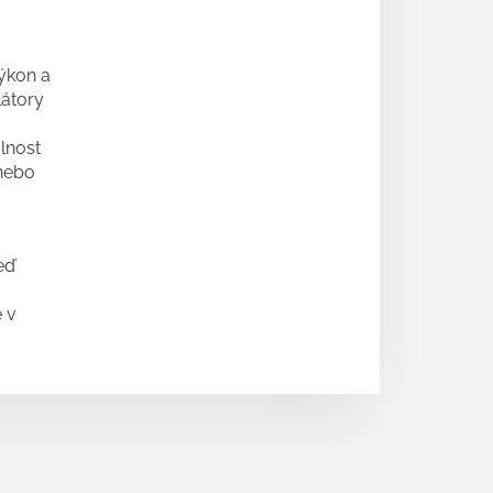
výkon a
látory
lnost
 nebo
eď
e v