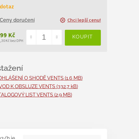
 dotaz
Chci lepší cenu!
Ceny doručení
499 Kč
5,30 Kč bez DPH
ná
a:
OHLÁŠENÍ O SHODĚ VENTS (1.6 MB)
OD K OBSLUZE VENTS (332.7 kB)
ALOGOVÝ LIST VENTS (2.9 MB)
m3/h je