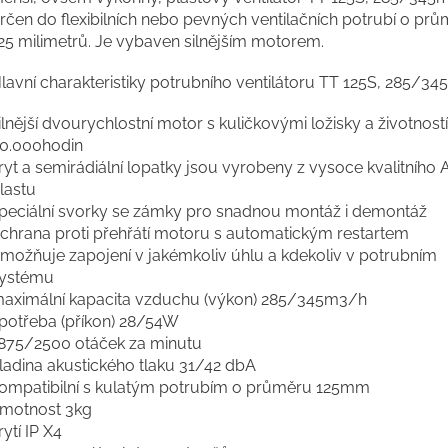
rčen do flexibilních nebo pevných ventilačních potrubí o pr
25 milimetrů. Je vybaven silnějším motorem.
lavní charakteristiky potrubního ventilátoru TT 125S, 285/3
ilnější dvourychlostní motor s kuličkovými ložisky a životností
0.000hodin
ryt a semirádiální lopatky jsou vyrobeny z vysoce kvalitního
lastu
peciální svorky se zámky pro snadnou montáž i demontáž
chrana proti přehřátí motoru s automatickým restartem
možňuje zapojení v jakémkoliv úhlu a kdekoliv v potrubním
ystému
aximální kapacita vzduchu (výkon) 285/345m3/h
potřeba (příkon) 28/54W
875/2500 otáček za minutu
ladina akustického tlaku 31/42 dbA
ompatibilní s kulatým potrubím o průměru 125mm
motnost 3kg
rytí IP X4