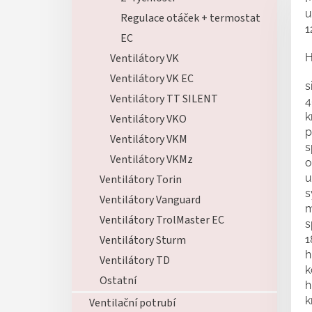
u
Regulace otáček + termostat
1
EC
Ventilátory VK
H
Ventilátory VK EC
s
Ventilátory TT SILENT
4
k
Ventilátory VKO
p
Ventilátory VKM
s
Ventilátory VKMz
o
u
Ventilátory Torin
s
Ventilátory Vanguard
m
Ventilátory TrolMaster EC
s
Ventilátory Sturm
1
h
Ventilátory TD
k
Ostatní
h
k
Ventilační potrubí