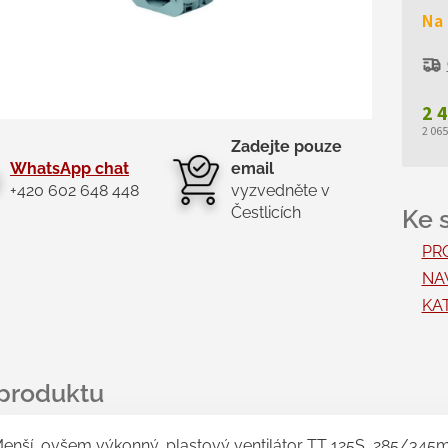
Na
2 
2 06
Zadejte pouze
Měr
WhatsApp chat
email
cen
+420 602 648 448
vyzvedněte v
Čestlicích
PR
NAV
KAT
enší, ovšem výkonný, plastový ventilátor TT 125S, 285/345