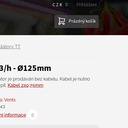
CZK
Přihlášení
NÁKUPNÍ
Prázdný košík
KOŠÍK
ilátory TT
m3/h - Ø125mm
átor je prodáván bez kabelu. Kabel je nutno
pit.
Kabel 2x0,75mm
a:
Vents
43
ní informace