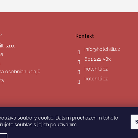
s
Kontakt
i s.r.o.
info
@
hotchilli.cz
na
601 222 583
a
hotchilli.cz
a osobních údajů
hotchilli.cz
ty
používá soubory cookie. Dalším procházením tohoto
S
ujete souhlas s jejich používáním.