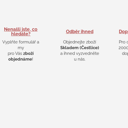
Nenašli jste, co
Odběr ihned
Dop
hledáte?
Vyplňte formulář a
Objednejte zboží
Pro 
my
Skladem (Čestlice)
2000
pro Vás
zboží
a ihned vyzvedněte
do
objednáme
!
u nás.