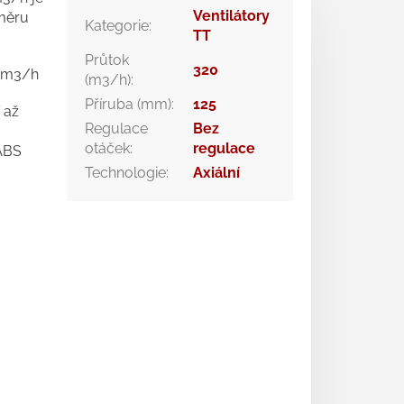
Ventilátory
ůměru
Kategorie
:
TT
Průtok
320
45m3/h
(m3/h)
:
Příruba (mm)
:
125
 až
Regulace
Bez
otáček
:
regulace
 ABS
Technologie
:
Axiální