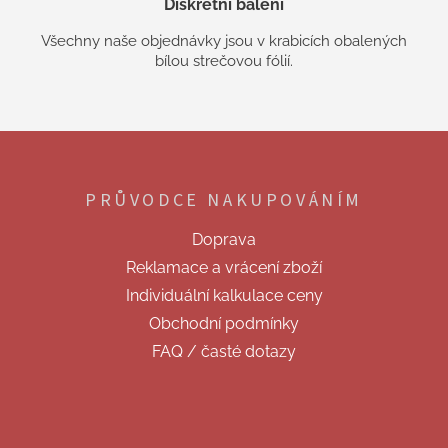
Diskrétní balení
Všechny naše objednávky jsou v krabicích obalených
bílou strečovou fólií.
Z
á
p
PRŮVODCE NAKUPOVÁNÍM
a
t
Doprava
í
Reklamace a vrácení zboží
Individuální kalkulace ceny
Obchodní podmínky
FAQ / časté dotazy