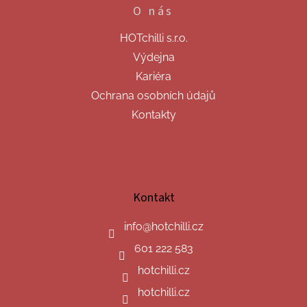
O nás
HOTchilli s.r.o.
Výdejna
Kariéra
Ochrana osobních údajů
Kontakty
Kontakt
info
@
hotchilli.cz
601 222 583
hotchilli.cz
hotchilli.cz