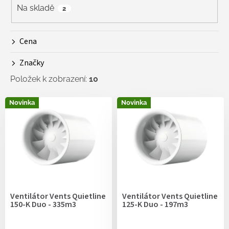
r
Na skladě
2
o
d
Cena
u
k
Značky
t
ů
Položek k zobrazení:
10
V
Novinka
Novinka
ý
p
i
s
p
r
o
d
Ventilátor Vents Quietline
Ventilátor Vents Quietline
u
150-K Duo - 335m3
125-K Duo - 197m3
k
t