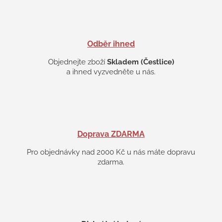
v
ý
p
i
s
Odběr ihned
u
Objednejte zboží
Skladem (Čestlice)
a ihned vyzvedněte u nás.
Doprava ZDARMA
Pro objednávky nad 2000 Kč u nás máte dopravu
zdarma.