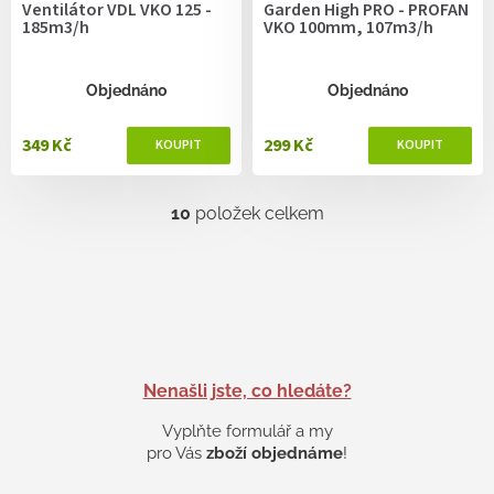
Ventilátor VDL VKO 125 -
Garden High PRO - PROFAN
185m3/h
VKO 100mm, 107m3/h
Objednáno
Objednáno
349 Kč
299 Kč
10
položek celkem
O
v
l
á
d
a
c
í
p
Nenašli jste, co hledáte?
r
v
Vyplňte formulář a my
k
pro Vás
zboží objednáme
!
y