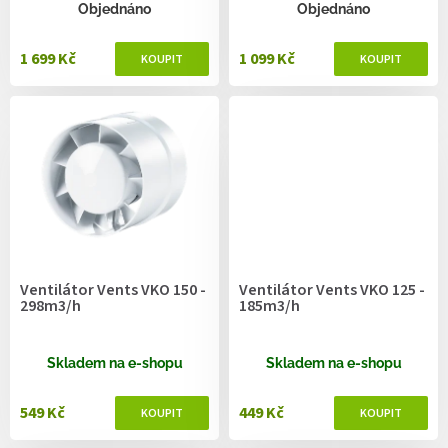
ů
Objednáno
Objednáno
1 699 Kč
1 099 Kč
Ventilátor Vents VKO 150 -
Ventilátor Vents VKO 125 -
298m3/h
185m3/h
Skladem na e-shopu
Skladem na e-shopu
549 Kč
449 Kč