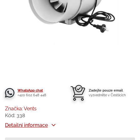
WhatsApp chat
Zadejte pouze email
+420 602 648 448
vyzvedněte v Čestlicích
Značka:
Vents
Kód:
338
Detailní informace