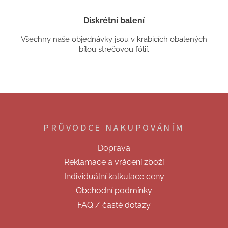
Diskrétní balení
Všechny naše objednávky jsou v krabicích obalených
bílou strečovou fólií.
Z
á
p
PRŮVODCE NAKUPOVÁNÍM
a
t
Doprava
í
Reklamace a vrácení zboží
Individuální kalkulace ceny
Obchodní podmínky
FAQ / časté dotazy