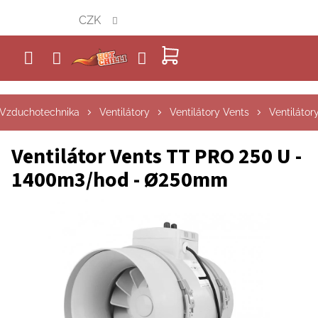
Přejít
CZK
na
obsah
NÁKUPNÍ
KOŠÍK
Vzduchotechnika
Ventilátory
Ventilátory Vents
Ventilátor
Ventilátor Vents TT PRO 250 U -
1400m3/hod - Ø250mm