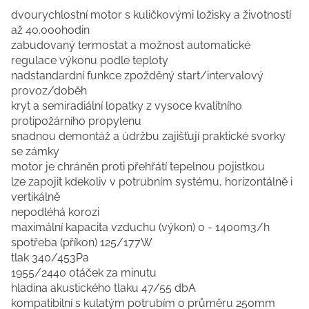
dvourychlostní motor s kuličkovými ložisky a životností
až 40.000hodin
zabudovaný termostat a možnost automatické
regulace výkonu podle teploty
nadstandardní funkce zpožděný start/intervalový
provoz/doběh
kryt a semiradiální lopatky z vysoce kvalitního
protipožárního propylenu
snadnou demontáž a údržbu zajišťují praktické svorky
se zámky
motor je chráněn proti přehřátí tepelnou pojistkou
lze zapojit kdekoliv v potrubním systému, horizontálně i
vertikálně
nepodléhá korozi
maximální kapacita vzduchu (výkon) 0 - 1400m3/h
spotřeba (příkon) 125/177W
tlak 340/453Pa
1955/2440 otáček za minutu
hladina akustického tlaku 47/55 dbA
kompatibilní s kulatým potrubím o průměru 250mm