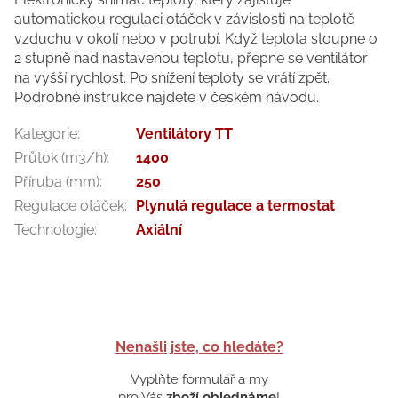
automatickou regulaci otáček v závislosti na teplotě
vzduchu v okolí nebo v potrubí. Když teplota stoupne o
2 stupně nad nastavenou teplotu, přepne se ventilátor
na vyšší rychlost. Po snížení teploty se vrátí zpět.
Podrobné instrukce najdete v českém návodu.
Kategorie
:
Ventilátory TT
Průtok (m3/h)
:
1400
Příruba (mm)
:
250
Regulace otáček
:
Plynulá regulace a termostat
Technologie
:
Axiální
Nenašli jste, co hledáte?
Vyplňte formulář a my
pro Vás
zboží objednáme
!