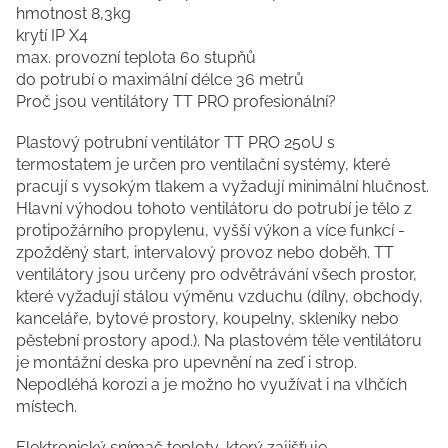
hmotnost 8,3kg
krytí IP X4
max. provozní teplota 60 stupňů
do potrubí o maximální délce 36 metrů
Proč jsou ventilátory TT PRO profesionální?
Plastový potrubní ventilátor TT PRO 250U s
termostatem je určen pro ventilační systémy, které
pracují s vysokým tlakem a vyžadují minimální hlučnost.
Hlavní výhodou tohoto ventilátoru do potrubí je tělo z
protipožárního propylenu, vyšší výkon a více funkcí -
zpožděný start, intervalový provoz nebo doběh. TT
ventilátory jsou určeny pro odvětrávání všech prostor,
které vyžadují stálou výměnu vzduchu (dílny, obchody,
kanceláře, bytové prostory, koupelny, skleníky nebo
pěstební prostory apod.). Na plastovém těle ventilátoru
je montážní deska pro upevnění na zeď i strop.
Nepodléhá korozi a je možno ho využívat i na vlhčích
místech.
Elektronický snímač teploty, který zajišťuje