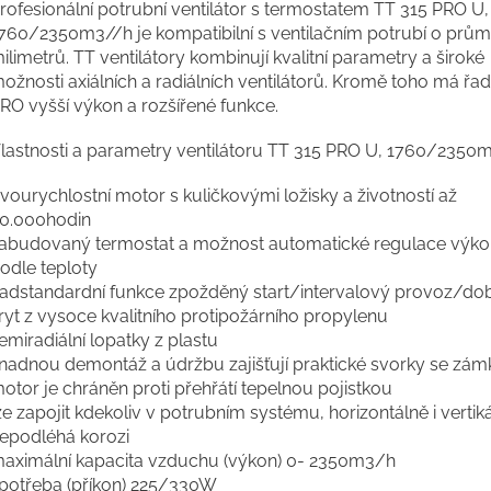
rofesionální potrubní ventilátor s termostatem TT 315 PRO U,
760/2350m3//h je kompatibilní s ventilačním potrubí o prům
ilimetrů. TT ventilátory kombinují kvalitní parametry a široké
ožnosti axiálních a radiálních ventilátorů. Kromě toho má řa
RO vyšší výkon a rozšířené funkce.
lastnosti a parametry ventilátoru TT 315 PRO U, 1760/2350
vourychlostní motor s kuličkovými ložisky a životností až
0.000hodin
abudovaný termostat a možnost automatické regulace výk
odle teploty
adstandardní funkce zpožděný start/intervalový provoz/do
ryt z vysoce kvalitního protipožárního propylenu
emiradiální lopatky z plastu
nadnou demontáž a údržbu zajišťují praktické svorky se zám
otor je chráněn proti přehřátí tepelnou pojistkou
ze zapojit kdekoliv v potrubním systému, horizontálně i vertik
epodléhá korozi
aximální kapacita vzduchu (výkon) 0- 2350m3/h
potřeba (příkon) 225/330W