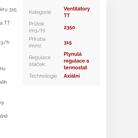
Ventilátory
ěru 315
Kategorie
:
TT
da TT
Průtok
2350
(m3/h)
:
Příruba
m3/h
315
(mm)
:
Plynulá
Regulace
regulace a
otáček
:
termostat
onu
Technologie
:
Axiální
běh
ky
álně