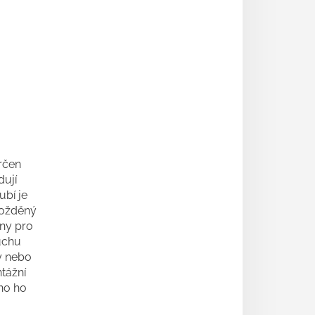
rčen
dují
ubí je
zpožděný
eny pro
uchu
ky nebo
ntážní
no ho