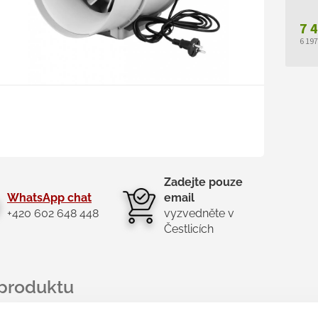
7 
6 19
Měr
cen
Zadejte pouze
WhatsApp chat
email
+420 602 648 448
vyzvedněte v
Čestlicích