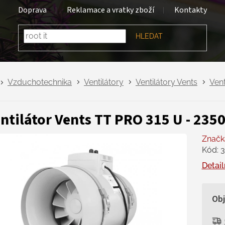
Doprava
Reklamace a vratky zboží
Kontakty
HLEDAT
Vzduchotechnika
Ventilátory
Ventilátory Vents
Vent
ntilátor Vents TT PRO 315 U - 2
Značk
Kód:
3
Detail
Ob