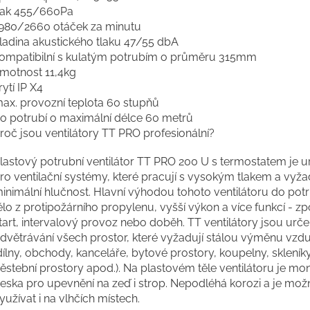
lak 455/660Pa
980/2660 otáček za minutu
ladina akustického tlaku 47/55 dbA
ompatibilní s kulatým potrubím o průměru 315mm
motnost 11,4kg
rytí IP X4
ax. provozní teplota 60 stupňů
o potrubí o maximální délce 60 metrů
roč jsou ventilátory TT PRO profesionální?
lastový potrubní ventilátor TT PRO 200 U s termostatem je u
ro ventilační systémy, které pracují s vysokým tlakem a vyža
inimální hlučnost. Hlavní výhodou tohoto ventilátoru do potr
ělo z protipožárního propylenu, vyšší výkon a více funkcí - 
tart, intervalový provoz nebo doběh. TT ventilátory jsou urč
dvětrávání všech prostor, které vyžadují stálou výměnu vzd
dílny, obchody, kanceláře, bytové prostory, koupelny, sklení
ěstební prostory apod.). Na plastovém těle ventilátoru je mo
eska pro upevnění na zeď i strop. Nepodléhá korozi a je mož
yužívat i na vlhčích místech.