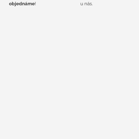
objednáme
!
u nás.