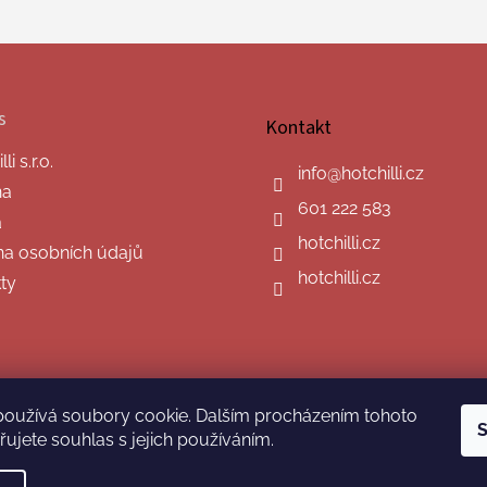
s
Kontakt
i s.r.o.
info
@
hotchilli.cz
na
601 222 583
a
hotchilli.cz
a osobních údajů
hotchilli.cz
ty
používá soubory cookie. Dalším procházením tohoto
S
ujete souhlas s jejich používáním.