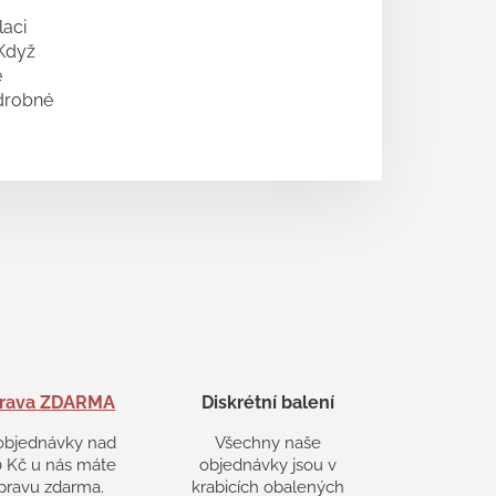
laci
 Když
e
odrobné
rava ZDARMA
Diskrétní balení
objednávky nad
Všechny naše
 Kč u nás máte
objednávky jsou v
pravu zdarma.
krabicích obalených