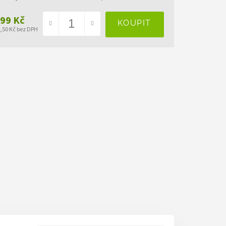
499 Kč
7,50 Kč bez DPH
ná
a: