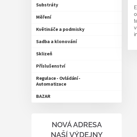
Substráty
E
o
Měření
t
v
Květináče a podmisky
i
Sadba a klonování
Sklizeň
Příslušenství
Regulace - Ovládání -
Automatizace
BAZAR
NOVÁ ADRESA
NAŠÍ VÝDEJNY