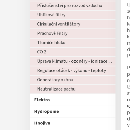
t
Příslušenství pro rozvod vzduchu
1
Uhlíkové filtry
h
Cirkulační ventilátory
k
h
Prachové Filtry
k
Tlumiče hluku
m
d
CO 2
P
Úprava klimatu - ozonéry - ionizace - zvlhčovače - atd...
P
Regulace otáček - výkonu - teploty
p
Generátory ozónu
m
t
Neutralizace pachu
s
Elektro
o
(
Hydroponie
p
d
Hnojiva
v