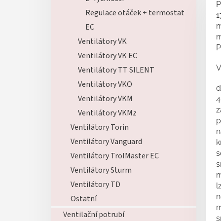
P
Regulace otáček + termostat
1
m
EC
m
Ventilátory VK
P
Ventilátory VK EC
V
Ventilátory TT SILENT
Ventilátory VKO
d
Ventilátory VKM
4
z
Ventilátory VKMz
p
Ventilátory Torin
n
Ventilátory Vanguard
k
s
Ventilátory TrolMaster EC
s
Ventilátory Sturm
m
Ventilátory TD
l
n
Ostatní
m
Ventilační potrubí
s