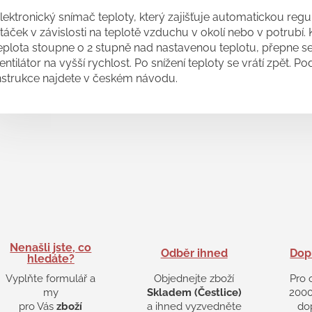
lektronický snímač teploty, který zajišťuje automatickou regu
táček v závislosti na teplotě vzduchu v okolí nebo v potrubí.
eplota stoupne o 2 stupně nad nastavenou teplotu, přepne s
entilátor na vyšší rychlost. Po snížení teploty se vrátí zpět. P
nstrukce najdete v českém návodu.
Nenašli jste, co
Odběr ihned
Dop
hledáte?
Vyplňte formulář a
Objednejte zboží
Pro 
my
Skladem (Čestlice)
2000
pro Vás
zboží
a ihned vyzvedněte
do