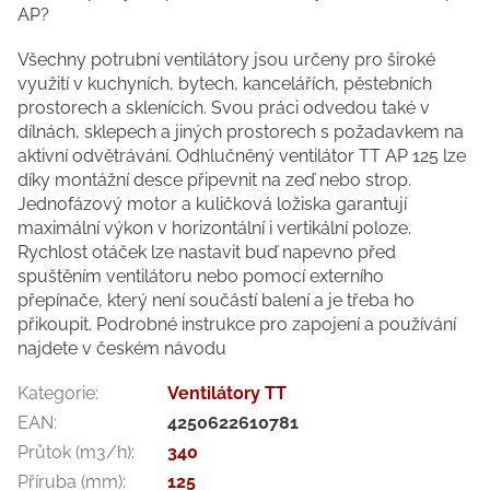
AP?
Všechny potrubní ventilátory jsou určeny pro široké
využití v kuchyních, bytech, kancelářích, pěstebních
prostorech a sklenících. Svou práci odvedou také v
dílnách, sklepech a jiných prostorech s požadavkem na
aktivní odvětrávání. Odhlučněný ventilátor TT AP 125 lze
díky montážní desce připevnit na zeď nebo strop.
Jednofázový motor a kuličková ložiska garantují
maximální výkon v horizontální i vertikální poloze.
Rychlost otáček lze nastavit buď napevno před
spuštěním ventilátoru nebo pomocí externího
přepínače, který není součástí balení a je třeba ho
přikoupit. Podrobné instrukce pro zapojení a používání
najdete v českém návodu
Kategorie
:
Ventilátory TT
EAN
:
4250622610781
Průtok (m3/h)
:
340
Příruba (mm)
:
125