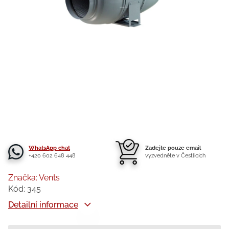
WhatsApp chat
Zadejte pouze email
+420 602 648 448
vyzvedněte v Čestlicích
Značka:
Vents
Kód:
345
Detailní informace