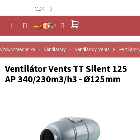
Přejít
CZK
na
obsah
NÁKUPNÍ
KOŠÍK
Vzduchotechnika
Ventilátory
Ventilátory Vents
Ventilátor
Ventilátor Vents TT Silent 125
AP 340/230m3/h3 - Ø125mm