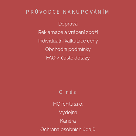
á
p
PRŮVODCE NAKUPOVÁNÍM
a
t
Doprava
í
Reklamace a vrácení zboží
Individuální kalkulace ceny
Obchodní podmínky
FAQ / časté dotazy
O nás
HOTchilli s.r.o.
Výdejna
Kariéra
Ochrana osobních údajů