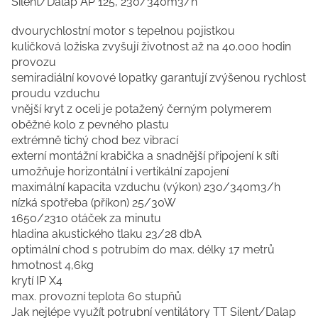
Silent/Dalap AP 125, 230/340m3/h
dvourychlostní motor s tepelnou pojistkou
kuličková ložiska zvyšují životnost až na 40.000 hodin
provozu
semiradiální kovové lopatky garantují zvýšenou rychlost
proudu vzduchu
vnější kryt z oceli je potažený černým polymerem
oběžné kolo z pevného plastu
extrémně tichý chod bez vibrací
externí montážní krabička a snadnější připojení k síti
umožňuje horizontální i vertikální zapojení
maximální kapacita vzduchu (výkon) 230/340m3/h
nízká spotřeba (příkon) 25/30W
1650/2310 otáček za minutu
hladina akustického tlaku 23/28 dbA
optimální chod s potrubím do max. délky 17 metrů
hmotnost 4,6kg
krytí IP X4
max. provozní teplota 60 stupňů
Jak nejlépe využít potrubní ventilátory TT Silent/Dalap