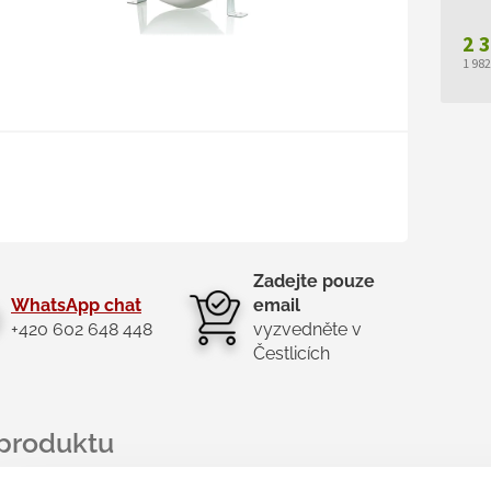
2 
1 98
Měr
cen
Zadejte pouze
WhatsApp chat
email
+420 602 648 448
vyzvedněte v
Čestlicích