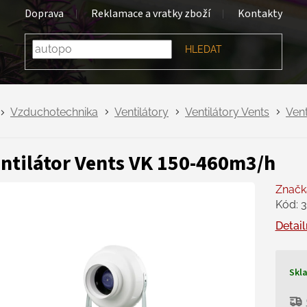
Doprava
Reklamace a vratky zboží
Kontakty
HLEDAT
Vzduchotechnika
Ventilátory
Ventilátory Vents
Vent
ntilátor Vents VK 150-460m3/h
Značk
Kód:
3
Detail
Skl