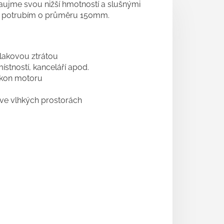
aujme svou nižší hmotností a slušnými
ým potrubím o průměru 150mm.
tlakovou ztrátou
ístností, kanceláří apod.
výkon motoru
 ve vlhkých prostorách