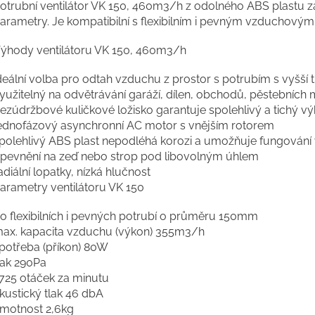
otrubní ventilátor VK 150, 460m3/h z odolného ABS plastu z
arametry. Je kompatibilní s flexibilním i pevným vzduchov
ýhody ventilátoru VK 150, 460m3/h
deální volba pro odtah vzduchu z prostor s potrubím s vyšší 
yužitelný na odvětrávání garáží, dílen, obchodů, pěstebních m
ezúdržbové kuličkové ložisko garantuje spolehlivý a tichý 
ednofázový asynchronní AC motor s vnějším rotorem
polehlivý ABS plast nepodléhá korozi a umožňuje fungování
pevnění na zeď nebo strop pod libovolným úhlem
adiální lopatky, nízká hlučnost
arametry ventilátoru VK 150
o flexibilních i pevných potrubí o průměru 150mm
ax. kapacita vzduchu (výkon) 355m3/h
potřeba (příkon) 80W
lak 290Pa
725 otáček za minutu
kustický tlak 46 dbA
motnost 2,6kg