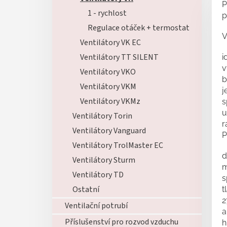
P
1 - rychlost
p
Regulace otáček + termostat
V
Ventilátory VK EC
Ventilátory TT SILENT
i
v
Ventilátory VKO
b
Ventilátory VKM
j
Ventilátory VKMz
s
u
Ventilátory Torin
r
Ventilátory Vanguard
P
Ventilátory TrolMaster EC
d
Ventilátory Sturm
m
Ventilátory TD
s
Ostatní
t
2
Ventilační potrubí
a
Příslušenství pro rozvod vzduchu
h