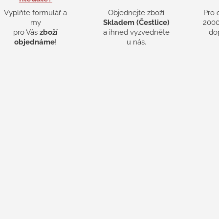
Vyplňte formulář a
Objednejte zboží
Pro 
my
Skladem (Čestlice)
2000
pro Vás
zboží
a ihned vyzvedněte
do
objednáme
!
u nás.