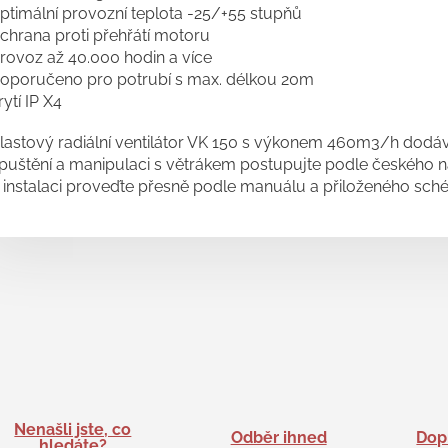
ptimální provozní teplota -25/+55 stupňů
chrana proti přehřátí motoru
rovoz až 40.000 hodin a více
oporučeno pro potrubí s max. délkou 20m
rytí IP X4
lastový radiální ventilátor VK 150 s výkonem 460m3/h dodávám
puštění a manipulaci s větrákem postupujte podle českého ná
 instalaci proveďte přesně podle manuálu a přiloženého sch
Nenašli jste, co
Odběr ihned
Dop
hledáte?