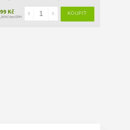
399 Kč
2,60 Kč bez DPH
ná
a: