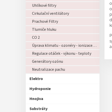
o
Uhlíkové filtry
o
Cirkulační ventilátory
p
d
Prachové Filtry
k
Tlumiče hluku
P
CO 2
s
Úprava klimatu - ozonéry - ionizace - zvlhčovače - atd...
a
Regulace otáček - výkonu - teploty
Generátory ozónu
Neutralizace pachu
Elektro
Hydroponie
Hnojiva
Substráty