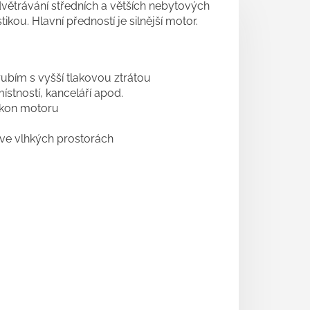
dvětrávání středních a větších nebytových
kou. Hlavní předností je silnější motor.
rubím s vyšší tlakovou ztrátou
ístností, kanceláří apod.
výkon motoru
 ve vlhkých prostorách