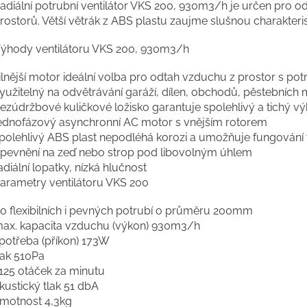
adiální potrubní ventilátor VKS 200, 930m3/h je určen pro o
rostorů. Větší větrák z ABS plastu zaujme slušnou charakteristi
ýhody ventilátoru VKS 200, 930m3/h
ilnější motor ideální volba pro odtah vzduchu z prostor s pot
yužitelný na odvětrávání garáží, dílen, obchodů, pěstebních m
ezúdržbové kuličkové ložisko garantuje spolehlivý a tichý 
ednofázový asynchronní AC motor s vnějším rotorem
polehlivý ABS plast nepodléhá korozi a umožňuje fungování
pevnění na zeď nebo strop pod libovolným úhlem
adiální lopatky, nízká hlučnost
arametry ventilátoru VKS 200
o flexibilních i pevných potrubí o průměru 200mm
ax. kapacita vzduchu (výkon) 930m3/h
potřeba (příkon) 173W
lak 510Pa
125 otáček za minutu
kustický tlak 51 dbA
motnost 4,3kg