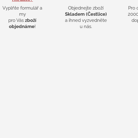
Vyplňte formulář a
Objednejte zboží
Pro 
my
Skladem (Čestlice)
2000
pro Vás
zboží
a ihned vyzvedněte
do
objednáme
!
u nás.