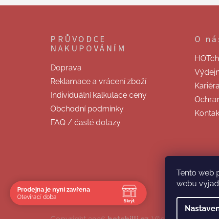
Z
á
p
PRŮVODCE
O ná
a
NAKUPOVÁNÍM
t
HOTchill
í
Doprava
Výdej
Reklamace a vrácení zboží
Kariér
Individuální kalkulace ceny
Ochran
Obchodní podmínky
Kontak
FAQ / časté dotazy
Tento web 
webu vyjadř
Prodejna je nyní zavřena
Otevírací doba
Skrýt
Nastaven
Navštivte nás osobně