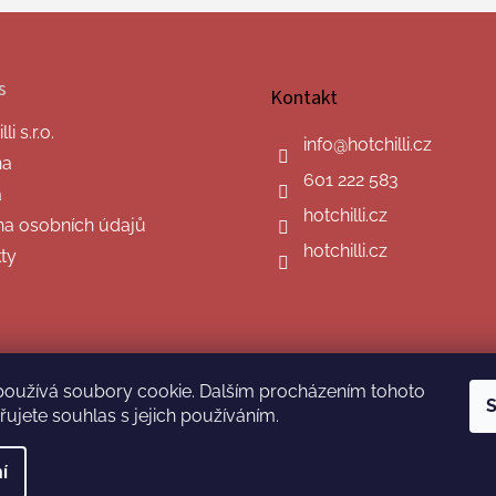
s
Kontakt
i s.r.o.
info
@
hotchilli.cz
na
601 222 583
a
hotchilli.cz
a osobních údajů
hotchilli.cz
ty
používá soubory cookie. Dalším procházením tohoto
S
ujete souhlas s jejich používáním.
í