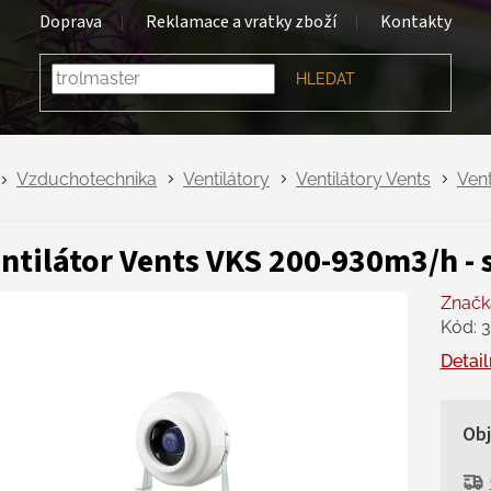
Doprava
Reklamace a vratky zboží
Kontakty
HLEDAT
Vzduchotechnika
Ventilátory
Ventilátory Vents
Vent
ntilátor Vents VKS 200-930m3/h - s
Značk
Kód:
3
Detail
Ob