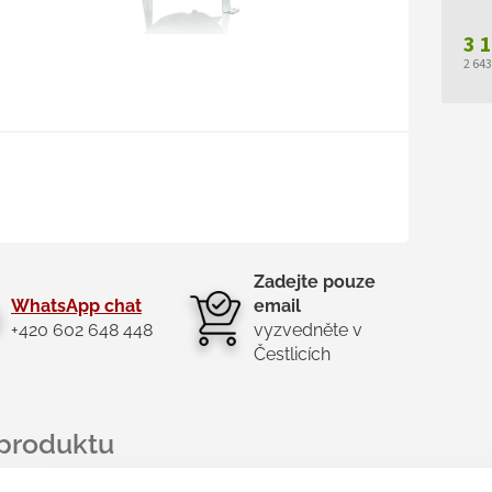
3 
2 64
Měr
cen
Zadejte pouze
WhatsApp chat
email
+420 602 648 448
vyzvedněte v
Čestlicích