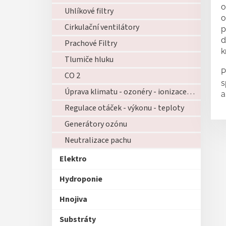
o
Uhlíkové filtry
o
Cirkulační ventilátory
p
d
Prachové Filtry
k
Tlumiče hluku
P
CO 2
s
Úprava klimatu - ozonéry - ionizace - zvlhčovače - atd...
a
Regulace otáček - výkonu - teploty
Generátory ozónu
Neutralizace pachu
Elektro
Hydroponie
Hnojiva
Substráty