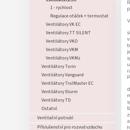
R
1 - rychlost
p
Regulace otáček + termostat
V
Ventilátory VK EC
Ventilátory TT SILENT
s
v
Ventilátory VKO
b
Ventilátory VKM
j
Ventilátory VKMz
s
u
Ventilátory Torin
r
Ventilátory Vanguard
P
Ventilátory TrolMaster EC
d
Ventilátory Sturm
m
Ventilátory TD
s
Ostatní
t
2
Ventilační potrubí
a
Příslušenství pro rozvod vzduchu
h