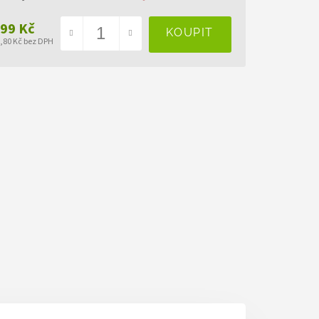
199 Kč
3,80 Kč bez DPH
ná
a: