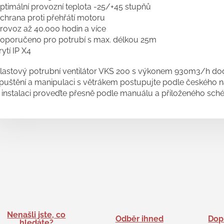
ptimální provozní teplota -25/+45 stupňů
chrana proti přehřátí motoru
rovoz až 40.000 hodin a více
oporučeno pro potrubí s max. délkou 25m
rytí IP X4
lastový potrubní ventilátor VKS 200 s výkonem 930m3/h dodá
puštění a manipulaci s větrákem postupujte podle českého ná
 instalaci proveďte přesně podle manuálu a přiloženého sch
Nenašli jste, co
Odběr ihned
Dop
hledáte?