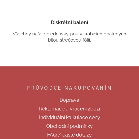
Diskrétní balení
Všechny naše objednávky jsou v krabicích obalených
bílou strečovou fólií.
Z
á
p
PRŮVODCE NAKUPOVÁNÍM
a
t
Doprava
í
Reklamace a vrácení zboží
Individuální kalkulace ceny
Obchodní podmínky
FAQ / časté dotazy