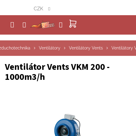
Přejít
CZK
na
obsah
NÁKUPNÍ
KOŠÍK
zduchotechnika
Ventilátory
Ventilátory Vents
Ventilátory
Ventilátor Vents VKM 200 -
1000m3/h