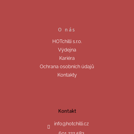
O nás
HOTchilli s.r.o.
Výdejna
Kariéra
Ochrana osobních údajů
Kontakty
Kontakt
info
@
hotchilli.cz
601 222 583