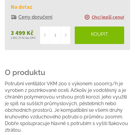
Na dotaz
Chci lepší cenu!
Ceny doručení
3 499 Kč
2 891,70 Kč bez DPH
Měrná
cena:
Potrubní ventilátor VKM 200 s výkonem 1000m3/h je
vyroben z pozinkované oceli. Ačkoliv je vodotěsný a je
chráněn polymerovou vrstvou proti korozi, jeho využití
je spíš na sušších průmyslových, pěstebních nebo
obchodních prostorů. Je kompatibilní se všemi druhy
kruhového vzduchového potrubí o průměru 200mm.
Dobře spolupracuje hlavně s potrubím s vyšší tlakovou
ztrátou.