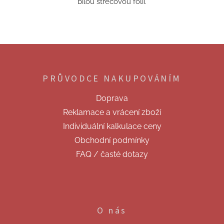
bílou strečovou fólií.
Z
á
p
PRŮVODCE NAKUPOVÁNÍM
a
t
Doprava
í
Reklamace a vrácení zboží
Individuální kalkulace ceny
Obchodní podmínky
FAQ / časté dotazy
O nás