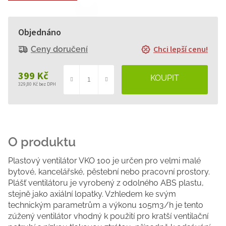
Objednáno
Chci lepší cenu!
Ceny doručení
399 Kč
329,80 Kč bez DPH
Měrná
cena:
Plastový ventilátor VKO 100 je určen pro velmi malé
bytové, kancelářské, pěstební nebo pracovní prostory.
Plášť ventilátoru je vyrobený z odolného ABS plastu,
stejně jako axiální lopatky. Vzhledem ke svým
technickým parametrům a výkonu 105m3/h je tento
zúžený ventilátor vhodný k použití pro kratší ventilační