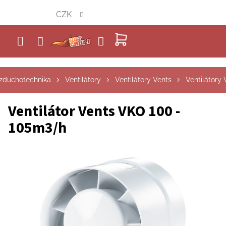
Přejít
CZK
na
obsah
NÁKUPNÍ
KOŠÍK
zduchotechnika
Ventilátory
Ventilátory Vents
Ventilátory
Ventilátor Vents VKO 100 -
105m3/h