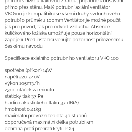
potrubí s nízkou tlakovou ztrátou, případně k odsávání
přímo přes stěnu. Malý potrubní axiální ventilátor
VKO100 je kompatibilní se všemi druhy vzduchového
potrubí o průměru 100mm.Ventilátor je možné použít
jak pro přívod, tak pro odvod vzduchu. Absence
kuličkového ložiska umožňuje pouze horizontální
zapojení. Před instalací věnujte pozornost přiloženému
českému návodu.
Specifikace axiálního potrubního ventilátoru VKO 100:
spotřeba (příkon) 14W
napětí 220-240V
výkon 105m3/h
2300 otáček za minutu
statický tlak 37 Pa
hladina akustického tlaku 37 dB(A)
hmotnost 0,41kg
maximální provozní teplota 40 stupňů
doporučená maximální délka potrubí 5m
ochrana proti přehřátí krytí IP X4