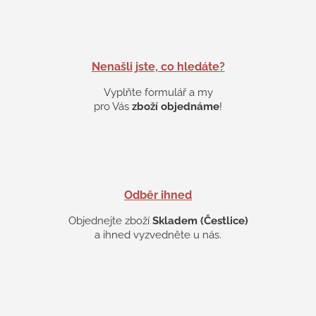
d
a
c
í
p
Nenašli jste, co hledáte?
r
v
Vyplňte formulář a my
k
pro Vás
zboží objednáme
!
y
v
ý
p
i
s
Odběr ihned
u
Objednejte zboží
Skladem (Čestlice)
a ihned vyzvedněte u nás.