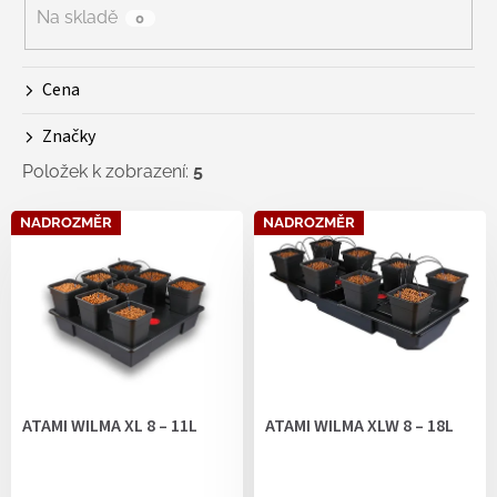
r
Na skladě
0
o
d
Cena
u
k
Značky
t
ů
Položek k zobrazení:
5
V
NADROZMĚR
NADROZMĚR
ý
p
i
s
p
r
o
d
ATAMI WILMA XL 8 – 11L
ATAMI WILMA XLW 8 – 18L
u
k
t