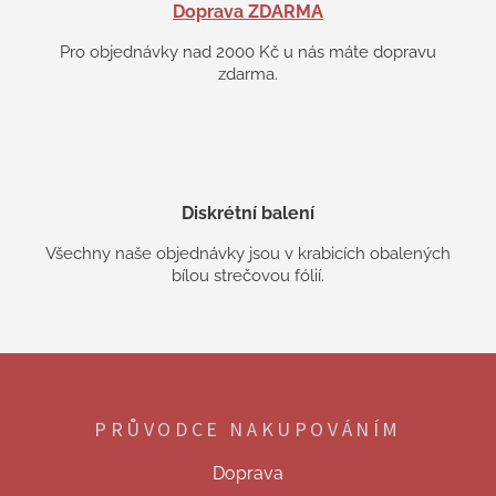
Doprava ZDARMA
Pro objednávky nad 2000 Kč u nás máte dopravu
zdarma.
Diskrétní balení
Všechny naše objednávky jsou v krabicích obalených
bílou strečovou fólií.
Z
á
p
PRŮVODCE NAKUPOVÁNÍM
a
t
Doprava
í