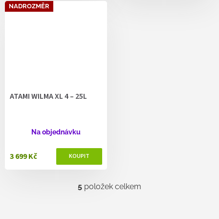
NADROZMĚR
ATAMI WILMA XL 4 – 25L
Na objednávku
3 699 Kč
5
položek celkem
O
v
l
á