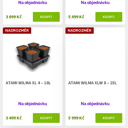
ů
Na objednávku
Na objednávku
3 699 Kč
5 499 Kč
NADROZMĚR
NADROZMĚR
ATAMI WILMA XL 4 – 18L
ATAMI WILMA XLW 8 – 25L
Na objednávku
Na objednávku
3 499 Kč
5 999 Kč