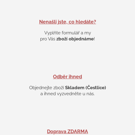
v
k
y
v
Nenašli jste, co hledáte?
ý
p
Vyplňte formulář a my
i
pro Vás
zboží objednáme
!
s
u
Odběr ihned
Objednejte zboží
Skladem (Čestlice)
a ihned vyzvedněte u nás.
Doprava ZDARMA