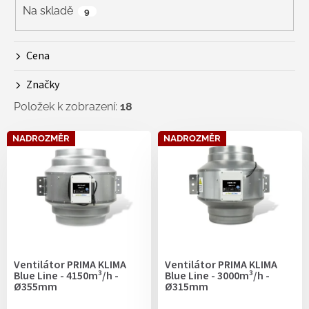
r
Na skladě
9
o
d
Cena
u
k
Značky
t
ů
Položek k zobrazení:
18
V
NADROZMĚR
NADROZMĚR
ý
p
i
s
p
r
o
d
Ventilátor PRIMA KLIMA
Ventilátor PRIMA KLIMA
u
Blue Line - 4150m³/h -
Blue Line - 3000m³/h -
k
Ø355mm
Ø315mm
t