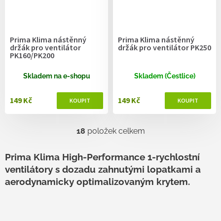
Prima Klima nástěnný
Prima Klima nástěnný
držák pro ventilátor
držák pro ventilátor PK250
PK160/PK200
Skladem na e-shopu
Skladem (Čestlice)
149 Kč
149 Kč
18
položek celkem
O
v
l
Prima Klima High-Performance 1-rychlostní
á
ventilátory s dozadu zahnutými lopatkami a
d
a
aerodynamicky optimalizovaným krytem.
c
í
p
r