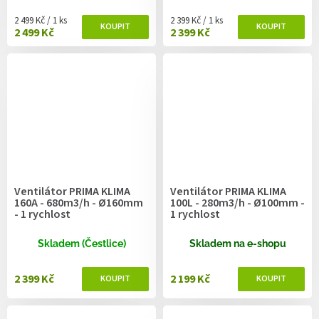
Měrná cena:
Měrná cena:
2 499 Kč / 1 ks
2 399 Kč / 1 ks
2 499 Kč
2 399 Kč
Ventilátor PRIMA KLIMA
Ventilátor PRIMA KLIMA
160A - 680m3/h - Ø160mm
100L - 280m3/h - Ø100mm -
- 1 rychlost
1 rychlost
Skladem (Čestlice)
Skladem na e-shopu
2 399 Kč
2 199 Kč