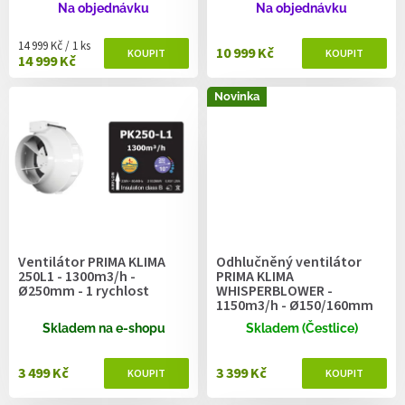
ů
Na objednávku
Na objednávku
Měrná cena:
14 999 Kč / 1 ks
10 999 Kč
14 999 Kč
Novinka
Ventilátor PRIMA KLIMA
Odhlučněný ventilátor
250L1 - 1300m3/h -
PRIMA KLIMA
Ø250mm - 1 rychlost
WHISPERBLOWER -
1150m3/h - Ø150/160mm
Skladem na e-shopu
Skladem (Čestlice)
3 499 Kč
3 399 Kč