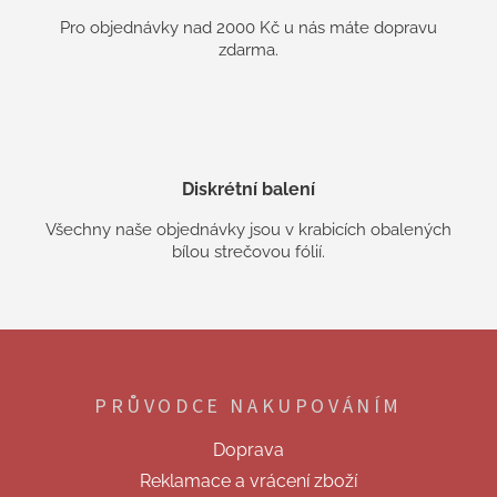
Pro objednávky nad 2000 Kč u nás máte dopravu
zdarma.
Diskrétní balení
Všechny naše objednávky jsou v krabicích obalených
bílou strečovou fólií.
Z
á
p
PRŮVODCE NAKUPOVÁNÍM
a
t
Doprava
í
Reklamace a vrácení zboží