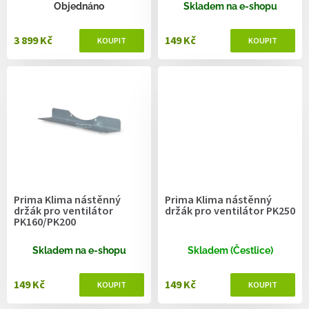
ů
Objednáno
Skladem na e-shopu
3 899 Kč
149 Kč
Prima Klima nástěnný
Prima Klima nástěnný
držák pro ventilátor
držák pro ventilátor PK250
PK160/PK200
Skladem na e-shopu
Skladem (Čestlice)
149 Kč
149 Kč