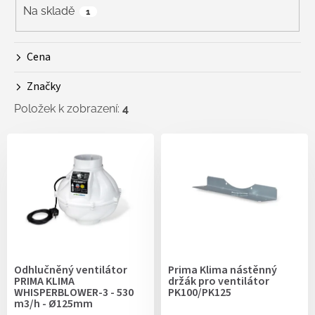
r
Na skladě
1
o
d
Cena
u
k
Značky
t
ů
Položek k zobrazení:
4
V
ý
p
i
s
p
r
o
d
Odhlučněný ventilátor
Prima Klima nástěnný
u
PRIMA KLIMA
držák pro ventilátor
k
WHISPERBLOWER-3 - 530
PK100/PK125
m3/h - Ø125mm
t