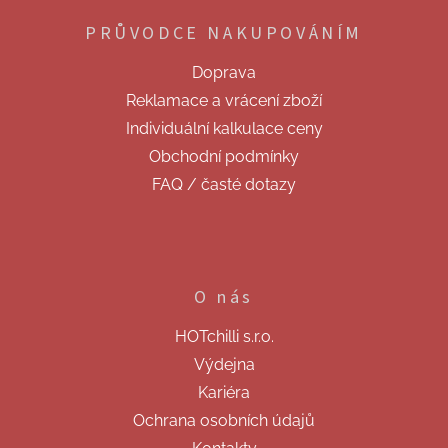
p
PRŮVODCE NAKUPOVÁNÍM
a
t
Doprava
í
Reklamace a vrácení zboží
Individuální kalkulace ceny
Obchodní podmínky
FAQ / časté dotazy
O nás
HOTchilli s.r.o.
Výdejna
Kariéra
Ochrana osobních údajů