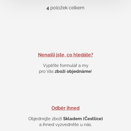
4
položek celkem
O
v
l
á
d
a
c
í
p
Nenašli jste, co hledáte?
r
v
Vyplňte formulář a my
k
pro Vás
zboží objednáme
!
y
v
ý
p
i
s
Odběr ihned
u
Objednejte zboží
Skladem (Čestlice)
a ihned vyzvedněte u nás.