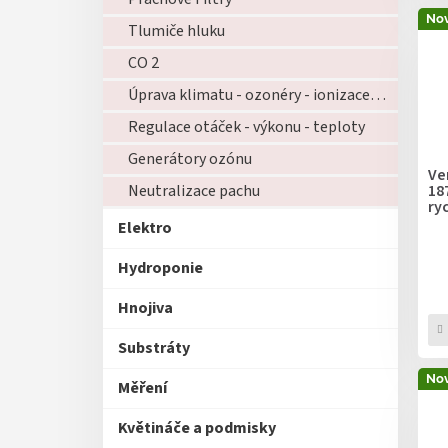
Nov
Tlumiče hluku
CO 2
Úprava klimatu - ozonéry - ionizace - zvlhčovače - atd...
Regulace otáček - výkonu - teploty
Generátory ozónu
Ve
18
Neutralizace pachu
ry
Elektro
Hydroponie
Hnojiva
Substráty
Nov
Měření
Květináče a podmisky