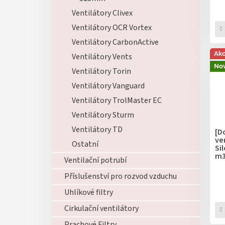
ů
Ventilátory Clivex
Ventilátory OCR Vortex
Ventilátory CarbonActive
Ak
Ventilátory Vents
Nov
Ventilátory Torin
Ventilátory Vanguard
Ventilátory TrolMaster EC
Ventilátory Sturm
Ventilátory TD
[D
ve
Ostatní
Si
m3
Ventilační potrubí
Příslušenství pro rozvod vzduchu
Uhlíkové filtry
Cirkulační ventilátory
Prachové Filtry