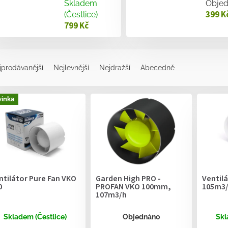
Skladem
Obje
399 K
(Čestlice)
799 Kč
jprodávanější
Nejlevnější
Nejdražší
Abecedně
inka
ntilátor Pure Fan VKO
Garden High PRO -
Ventilá
0
PROFAN VKO 100mm,
105m3
107m3/h
Skladem (Čestlice)
Objednáno
Skl