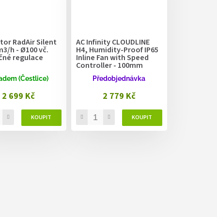
tor RadAir Silent
AC Infinity CLOUDLINE
3/h - Ø100 vč.
H4, Humidity-Proof IP65
čné regulace
Inline Fan with Speed
Controller - 100mm
adem (Čestlice)
Předobjednávka
2 699 Kč
2 779 Kč