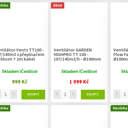
inka
Akce
ntilátor Vents TT100 -
Ventilátor GARDEN
Ventil
7/145m3 s přepínačem
HIGHPRO TT 100 -
Flow F
chlosti + 2m kabel
187/145m3/h - Ø100mm
Ø100
Skladem (Čestlice)
Skladem (Čestlice)
Skl
999 Kč
1 099 Kč
inka
Novinka