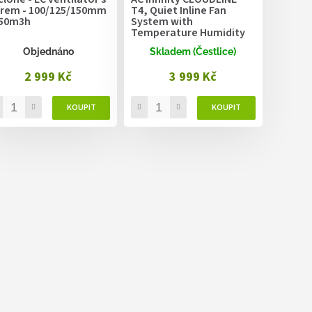
ltrem - 100/125/150mm
T4, Quiet Inline Fan
550m3h
System with
Temperature Humidity
VPD Controller, 100mm
Objednáno
Skladem (Čestlice)
2 999 Kč
3 999 Kč
O
v
l
á
d
a
c
í
p
r
v
k
y