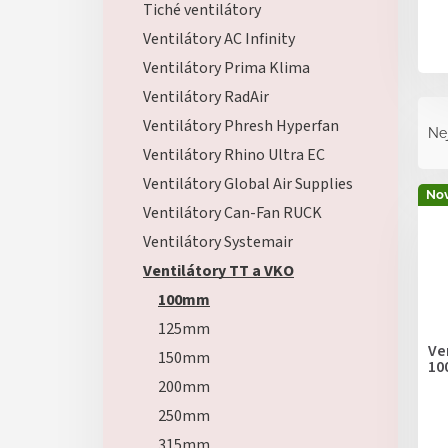
Tiché ventilátory
Ventilátory AC Infinity
Ventilátory Prima Klima
Ventilátory RadAir
Ř
a
Ventilátory Phresh Hyperfan
Ne
z
Ventilátory Rhino Ultra EC
e
Ventilátory Global Air Supplies
V
n
Nov
ý
Ventilátory Can-Fan RUCK
í
p
p
Ventilátory Systemair
i
r
Ventilátory TT a VKO
s
o
p
100mm
d
r
u
125mm
o
k
Ve
150mm
d
10
t
u
200mm
ů
k
250mm
t
315mm