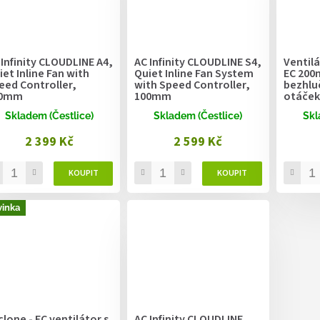
 Infinity CLOUDLINE A4,
AC Infinity CLOUDLINE S4,
Ventilá
iet Inline Fan with
Quiet Inline Fan System
EC 200m
eed Controller,
with Speed Controller,
bezhlu
00mm
100mm
otáček
Skladem (Čestlice)
Skladem (Čestlice)
Skl
2 399 Kč
2 599 Kč
inka
clone - EC ventilátor s
AC Infinity CLOUDLINE