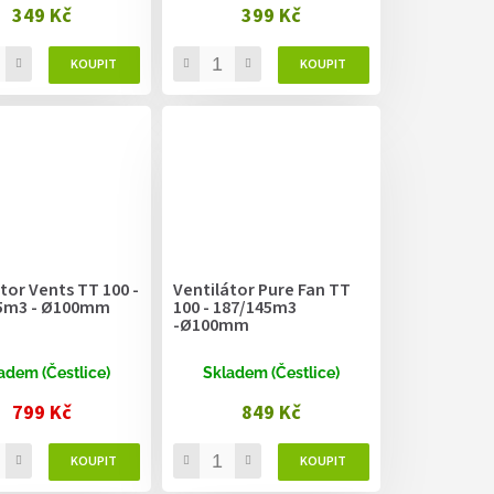
349 Kč
399 Kč
tor Vents TT 100 -
Ventilátor Pure Fan TT
5m3 - Ø100mm
100 - 187/145m3
-Ø100mm
adem (Čestlice)
Skladem (Čestlice)
799 Kč
849 Kč