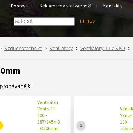
Doprava
Reklamace a vratky zboží
Kontakty
HLEDAT
Vzduchotechnika
Ventilátory
Ventilátory TT a VKO
00mm
prodávanější
Ventilátor
Vents TT
Ventil
100 -
Vents
187/145m3
100 -
- Ø100mm
105m3