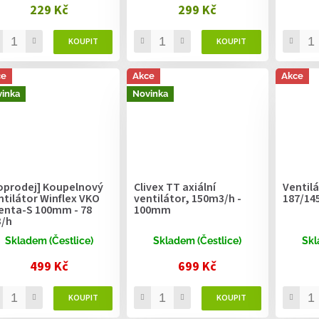
229 Kč
299 Kč
ce
Akce
Akce
inka
Novinka
oprodej] Koupelnový
Clivex TT axiální
Ventilá
ntilátor Winflex VKO
ventilátor, 150m3/h -
187/14
lenta-S 100mm - 78
100mm
/h
Skladem (Čestlice)
Skladem (Čestlice)
Skl
499 Kč
699 Kč