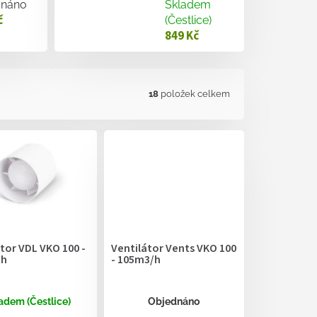
dnáno
Skladem
č
(Čestlice)
849 Kč
18
položek celkem
tor VDL VKO 100 -
Ventilátor Vents VKO 100
/h
- 105m3/h
adem (Čestlice)
Objednáno