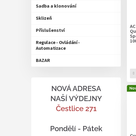
Sadba a klonování
Sklizeň
AC
Příslušenství
Qu
Sp
1
Regulace - Ovládání -
Automatizace
BAZAR
NOVÁ ADRESA
Nov
NAŠÍ VÝDEJNY
Čestlice 271
Pondělí - Pátek
Cy