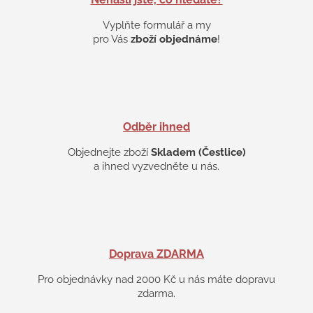
r
v
Vyplňte formulář a my
k
pro Vás
zboží objednáme
!
y
v
ý
p
i
s
Odběr ihned
u
Objednejte zboží
Skladem (Čestlice)
a ihned vyzvedněte u nás.
Doprava ZDARMA
Pro objednávky nad 2000 Kč u nás máte dopravu
zdarma.