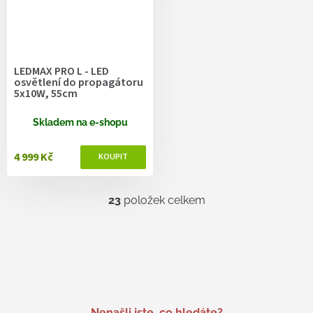
LEDMAX PRO L - LED
osvětlení do propagátoru
5x10W, 55cm
Skladem na e-shopu
4 999 Kč
23
položek celkem
O
v
l
á
d
a
c
í
p
Nenašli jste, co hledáte?