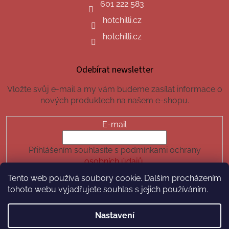
601 222 583
hotchilli.cz
hotchilli.cz
Odebírat newsletter
Vložte svůj e-mail a my vám budeme zasílat informace o
nových produktech na našem e-shopu.
E-mail
Přihlášením souhlasíte s podmínkami ochrany
osobních údajů.
Tento web používá soubory cookie. Dalším procházením
PŘIHLÁSIT SE
tohoto webu vyjadřujete souhlas s jejich používáním.
Nastavení
Vytvořil Shoptet