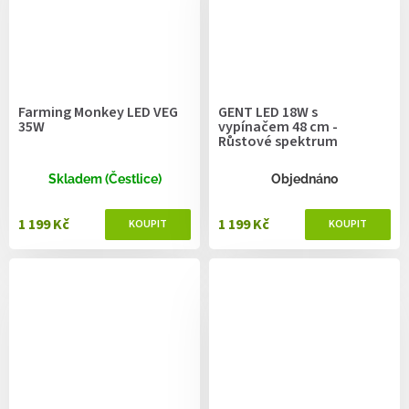
Farming Monkey LED VEG
GENT LED 18W s
35W
vypínačem 48 cm -
Růstové spektrum
Skladem (Čestlice)
Objednáno
1 199 Kč
1 199 Kč