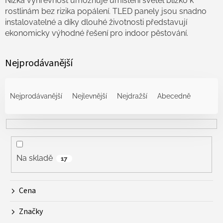
Nízká výhřevnost umožňuje umístění světel blízko k
rostlinám bez rizika popálení. TLED panely jsou snadno
instalovatelné a díky dlouhé životnosti představují
ekonomicky výhodné řešení pro indoor pěstování.
Nejprodávanější
Ř
a
Nejprodávanější
Nejlevnější
Nejdražší
Abecedně
z
e
n
í
p
r
Na skladě
17
o
d
Cena
u
k
Značky
t