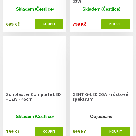
22W
Skladem (Čestlice)
Skladem (Čestlice)
699 Kč
799 Kč
Sunblaster Complete LED
GENT G-LED 26W - růstové
- 12W - 45cm
spektrum
Skladem (Čestlice)
Objednáno
799 Kč
899 Kč