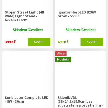
Stojan Street Light (4ft
Ignator HeroLED B26W
Wide) Light Stand -
Grow - 6600K
62x46x127cm
Skladem (Čestlice)
Skladem (Čestlice)
399 Kč
699 Kč
Akce
Novinka
Sunblaster Complete LED
Skleník VDL
- 8W - 30cm
(38x24.5x19.5cm), se
substrátem a osvětlením -