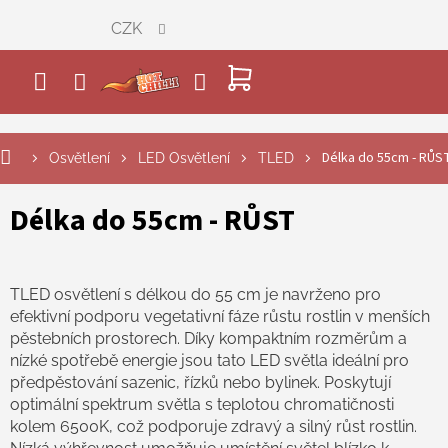
Přejít
CZK
na
obsah
NÁKUPNÍ
KOŠÍK
Délka do 55cm - RŮS
Osvětlení
LED Osvětlení
TLED
Délka do 55cm - RŮST
TLED osvětlení s délkou do 55 cm je navrženo pro
efektivní podporu vegetativní fáze růstu rostlin v menších
pěstebních prostorech. Díky kompaktním rozměrům a
nízké spotřebě energie jsou tato LED světla ideální pro
předpěstování sazenic, řízků nebo bylinek. Poskytují
optimální spektrum světla s teplotou chromatičnosti
kolem 6500K, což podporuje zdravý a silný růst rostlin.