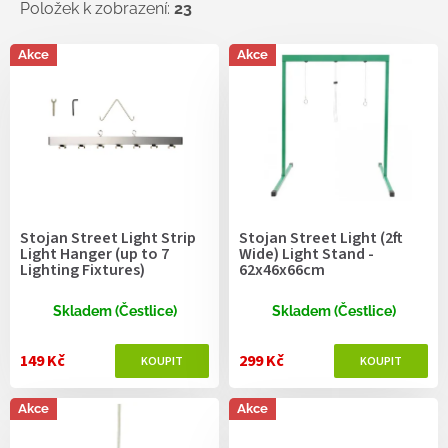
ů
Položek k zobrazení:
23
V
Akce
Akce
ý
p
i
s
p
r
o
d
Stojan Street Light Strip
Stojan Street Light (2ft
u
Light Hanger (up to 7
Wide) Light Stand -
k
Lighting Fixtures)
62x46x66cm
t
ů
Skladem (Čestlice)
Skladem (Čestlice)
149 Kč
299 Kč
Akce
Akce