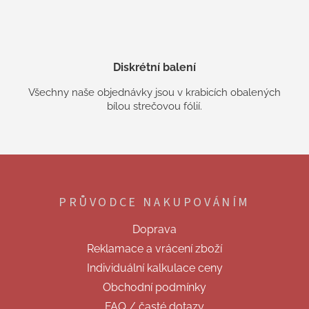
Diskrétní balení
Všechny naše objednávky jsou v krabicích obalených
bílou strečovou fólií.
Z
á
p
PRŮVODCE NAKUPOVÁNÍM
a
t
Doprava
í
Reklamace a vrácení zboží
Individuální kalkulace ceny
Obchodní podmínky
FAQ / časté dotazy