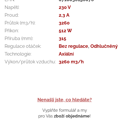
Napětí
:
230 V
Proud
:
2,3 A
Průtok (m3/h)
:
3260
Příkon
:
512 W
Příruba (mm)
:
315
Regulace otáček
:
Bez regulace
,
Odhlučněný
Technologie
:
Axiální
Výkon/průtok vzduchu
:
3260 m3/h
Nenašli jste, co hledáte?
Vyplňte formulář a my
pro Vás
zboží objednáme
!