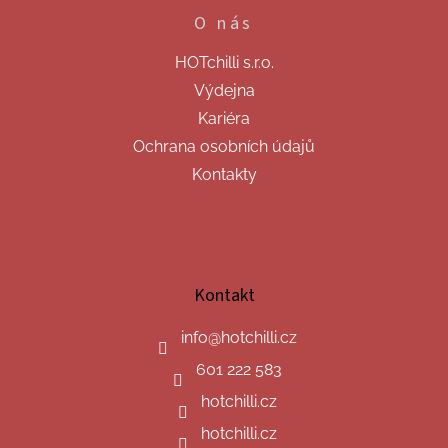
O nás
HOTchilli s.r.o.
Výdejna
Kariéra
Ochrana osobních údajů
Kontakty
Kontakt
info
@
hotchilli.cz
601 222 583
hotchilli.cz
hotchilli.cz