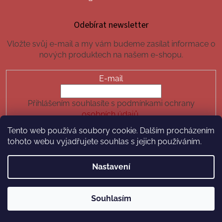
Odebírat newsletter
Vložte svůj e-mail a my vám budeme zasílat informace o
nových produktech na našem e-shopu.
E-mail
Přihlášením souhlasíte s podmínkami ochrany
osobních údajů.
Tento web používá soubory cookie. Dalším procházením
PŘIHLÁSIT SE
tohoto webu vyjadřujete souhlas s jejich používáním.
Nastavení
Vytvořil Shoptet
Souhlasím
Copyright 2026
hotchilli.cz
. Všechna práva vyhrazena.