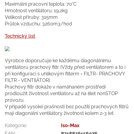
Maximální pracovní teplota: 70°C
Hmotnost ventilátoru: 19,2kg
Velikost příruby: 315mm
Průtok vzduchu: 3260m3/hod
Technický list
Výrobce doporučuje ke každému diagonálnímu
ventilátoru prachový filtr. (Vždy před ventilátorem a to i
při konfiguraci s uhlíkovým filterm = FILTR- PRACHOVY
FILTR - VENTIlÁTOR)
Prachový filtr dokáže v namáhaném prostředí
prodloužit životnost ventilátoru až na 8let nonSTOP
provozu.
V případě vysoké prašnosti bez použití prachových filtrů
mají diagonální ventilátory životnost kolem 2-3 let.
Kategorie
:
Iso-Max
EAN
:
8718836156076