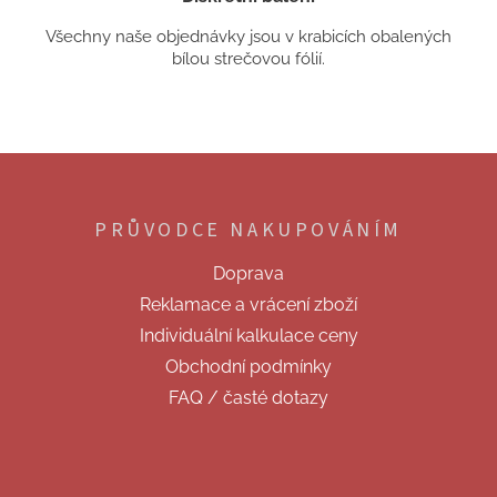
Všechny naše objednávky jsou v krabicích obalených
bílou strečovou fólií.
Z
á
p
PRŮVODCE NAKUPOVÁNÍM
a
t
Doprava
í
Reklamace a vrácení zboží
Individuální kalkulace ceny
Obchodní podmínky
FAQ / časté dotazy