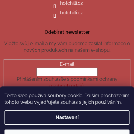
hotchilli.cz
hotchilli.cz
Odebírat newsletter
Vložte svůj e-mail a my vám budeme zasílat informace o
nových produktech na našem e-shopu.
E-mail
Přihlášením souhlasíte s podmínkami ochrany
osobních údajů.
Tento web používá soubory cookie. Dalším procházením
PŘIHLÁSIT SE
tohoto webu vyjadřujete souhlas s jejich používáním.
Nastavení
Vytvořil Shoptet