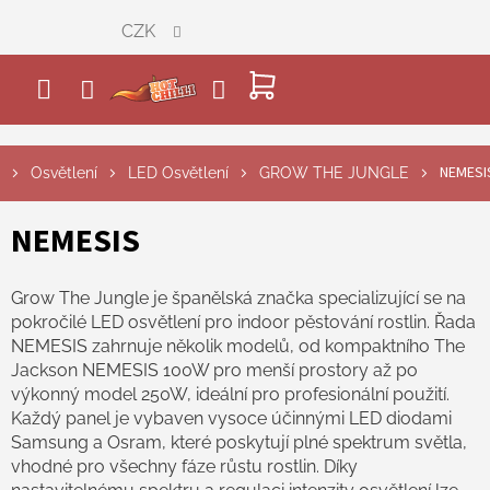
Přejít
CZK
na
obsah
NÁKUPNÍ
KOŠÍK
NEMESI
Osvětlení
LED Osvětlení
GROW THE JUNGLE
NEMESIS
Grow The Jungle je španělská značka specializující se na
pokročilé LED osvětlení pro indoor pěstování rostlin. Řada
NEMESIS zahrnuje několik modelů, od kompaktního The
Jackson NEMESIS 100W pro menší prostory až po
výkonný model 250W, ideální pro profesionální použití.
Každý panel je vybaven vysoce účinnými LED diodami
Samsung a Osram, které poskytují plné spektrum světla,
vhodné pro všechny fáze růstu rostlin. Díky