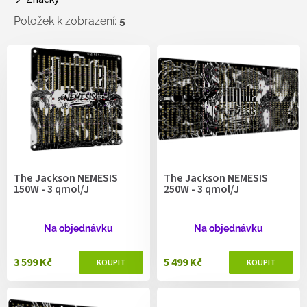
t
ů
Položek k zobrazení:
5
V
ý
p
i
s
p
r
o
d
The Jackson NEMESIS
The Jackson NEMESIS
u
150W - 3 qmol/J
250W - 3 qmol/J
k
t
ů
Na objednávku
Na objednávku
3 599 Kč
5 499 Kč