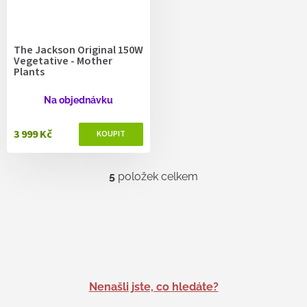
The Jackson Original 150W
Vegetative - Mother
Plants
Na objednávku
3 999 Kč
5
položek celkem
O
v
l
á
d
a
c
í
p
Nenašli jste, co hledáte?
r