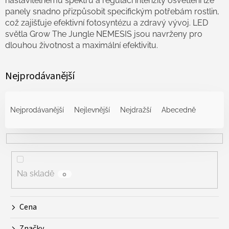
nastavitelnému spektru a regulaci intenzity osvětlení lze
panely snadno přizpůsobit specifickým potřebám rostlin,
což zajišťuje efektivní fotosyntézu a zdravý vývoj. LED
světla Grow The Jungle NEMESIS jsou navrženy pro
dlouhou životnost a maximální efektivitu.
Nejprodávanější
Ř
a
Nejprodávanější
Nejlevnější
Nejdražší
Abecedně
z
e
n
í
p
r
Na skladě
0
o
d
Cena
u
k
Značky