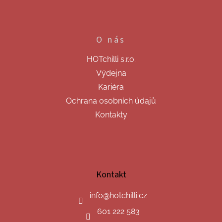
O nás
HOTchilli s.r.o.
Výdejna
Kariéra
Ochrana osobních údajů
Kontakty
Kontakt
info
@
hotchilli.cz
601 222 583