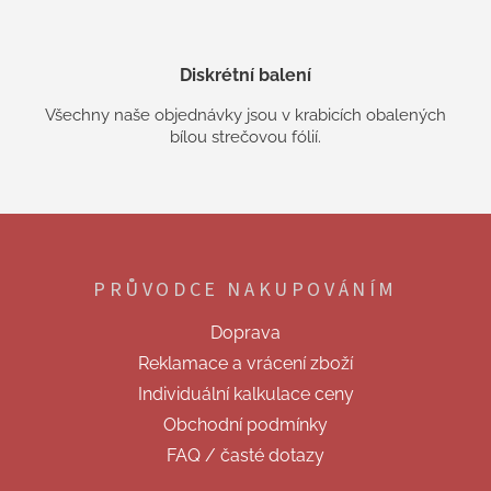
Diskrétní balení
Všechny naše objednávky jsou v krabicích obalených
bílou strečovou fólií.
Z
á
p
PRŮVODCE NAKUPOVÁNÍM
a
t
Doprava
í
Reklamace a vrácení zboží
Individuální kalkulace ceny
Obchodní podmínky
FAQ / časté dotazy