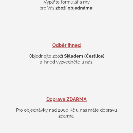
v
Vyplňte formulář a my
k
pro Vás
zboží objednáme
!
y
v
ý
p
i
s
Odběr ihned
u
Objednejte zboží
Skladem (Čestlice)
a ihned vyzvedněte u nás.
Doprava ZDARMA
Pro objednávky nad 2000 Kč u nás máte dopravu
zdarma.