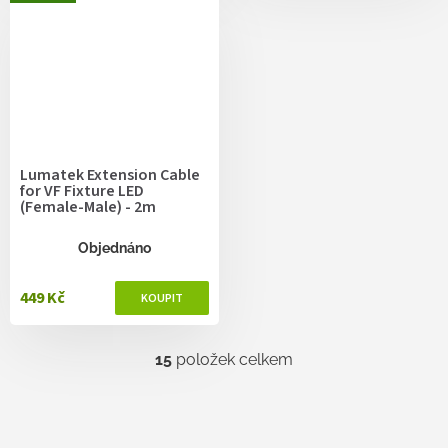
Lumatek Extension Cable
for VF Fixture LED
(Female-Male) - 2m
Objednáno
449 Kč
15
položek celkem
O
v
l
á
d