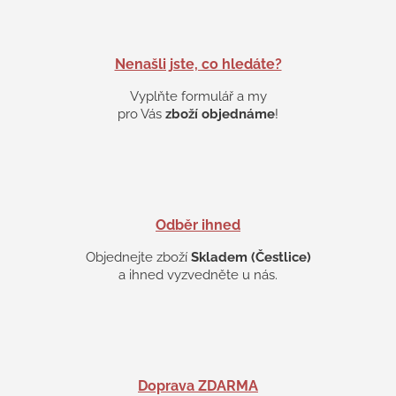
a
c
í
p
Nenašli jste, co hledáte?
r
v
Vyplňte formulář a my
k
pro Vás
zboží objednáme
!
y
v
ý
p
i
s
Odběr ihned
u
Objednejte zboží
Skladem (Čestlice)
a ihned vyzvedněte u nás.
Doprava ZDARMA