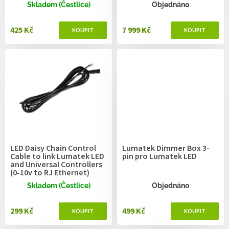
ů
Skladem (Čestlice)
Objednáno
425 Kč
7 999 Kč
LED Daisy Chain Control
Lumatek Dimmer Box 3-
Cable to link Lumatek LED
pin pro Lumatek LED
and Universal Controllers
(0-10v to RJ Ethernet)
Skladem (Čestlice)
Objednáno
299 Kč
499 Kč