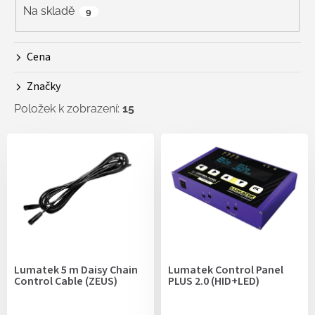
r
Na skladě
9
o
d
Cena
u
k
Značky
t
ů
Položek k zobrazení:
15
V
ý
p
i
s
p
r
o
d
Lumatek 5 m Daisy Chain
Lumatek Control Panel
u
Control Cable (ZEUS)
PLUS 2.0 (HID+LED)
k
t