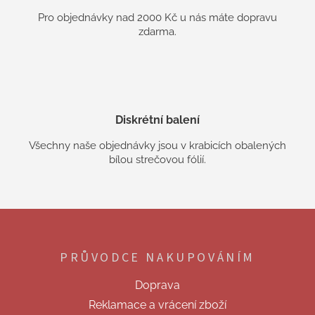
Pro objednávky nad 2000 Kč u nás máte dopravu
zdarma.
Diskrétní balení
Všechny naše objednávky jsou v krabicích obalených
bílou strečovou fólií.
Z
á
p
PRŮVODCE NAKUPOVÁNÍM
a
t
Doprava
í
Reklamace a vrácení zboží