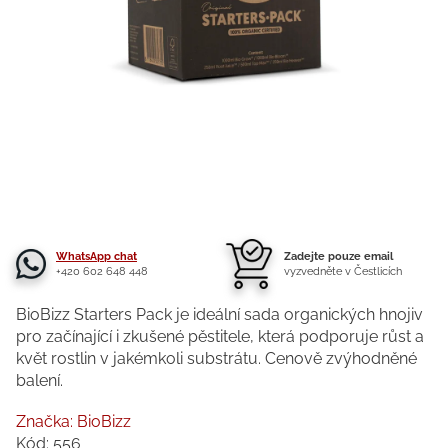
WhatsApp chat
Zadejte pouze email
+420 602 648 448
vyzvedněte v Čestlicích
BioBizz Starters Pack je ideální sada organických hnojiv
pro začínající i zkušené pěstitele, která podporuje růst a
květ rostlin v jakémkoli substrátu. Cenově zvýhodněné
balení.
Značka:
BioBizz
Kód:
556