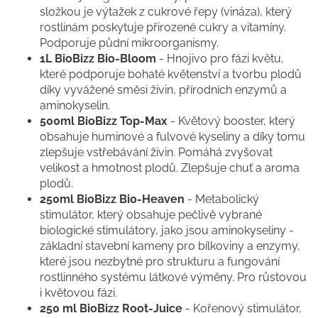
složkou je výtažek z cukrové řepy (vináza), který
rostlinám poskytuje přirozené cukry a vitamíny.
Podporuje půdní mikroorganismy.
1L BioBizz Bio-Bloom
- Hnojivo pro fázi květu,
které podporuje bohaté květenství a tvorbu plodů
díky vyvážené směsi živin, přírodních enzymů a
aminokyselin.
500ml BioBizz Top-Max
- Květový booster, který
obsahuje huminové a fulvové kyseliny a díky tomu
zlepšuje vstřebávání živin. Pomáhá zvyšovat
velikost a hmotnost plodů. Zlepšuje chuť a aroma
plodů.
250ml BioBizz Bio-Heaven
- Metabolický
stimulátor, který obsahuje pečlivě vybrané
biologické stimulátory, jako jsou aminokyseliny -
základní stavební kameny pro bílkoviny a enzymy,
které jsou nezbytné pro strukturu a fungování
rostlinného systému látkové výměny. Pro růstovou
i květovou fázi.
250 ml BioBizz Root-Juice
- Kořenový stimulátor,