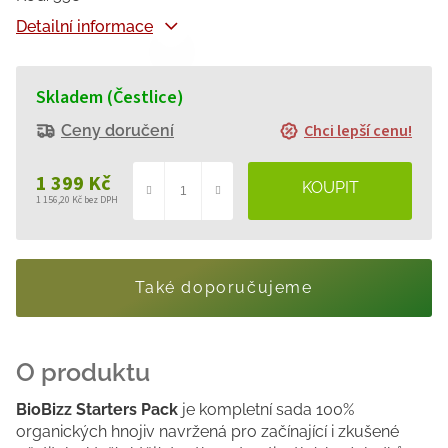
Detailní informace
Skladem (Čestlice)
Chci lepší cenu!
Ceny doručení
1 399 Kč
1 156,20 Kč bez DPH
Měrná
cena:
Také doporučujeme
BioBizz Starters Pack
je kompletní sada 100%
organických hnojiv navržená pro začínající i zkušené