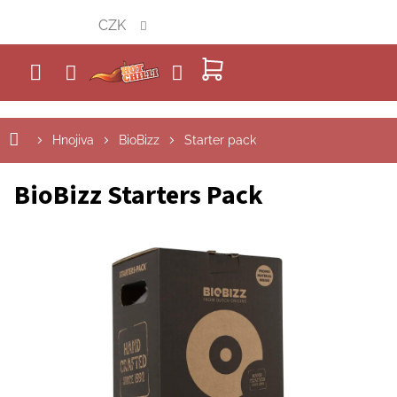
Přejít
CZK
na
obsah
NÁKUPNÍ
KOŠÍK
Hnojiva
BioBizz
Starter pack
BioBizz Starters Pack