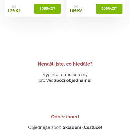
od
od
129 Kč
109 Kč
Nenašli jste, co hledáte?
Vyplňte formulář a my
pro Vás
zboží objednáme
!
Odběr ihned
Objednejte zboží
Skladem (Čestlice)