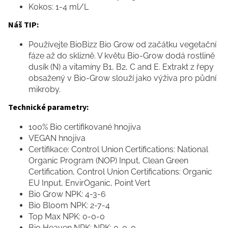
Kokos: 1-4 ml/L
Náš TIP:
Používejte BioBizz Bio Grow od začátku vegetační
fáze až do sklizně. V květu Bio-Grow dodá rostlině
dusík (N) a vitamíny B1, B2, C and E. Extrakt z řepy
obsažený v Bio-Grow slouží jako výživa pro půdní
mikroby.
Technické parametry:
100% Bio certifikované hnojiva
VEGAN hnojiva
Certifikace: Control Union Certifications: National
Organic Program (NOP) Input, Clean Green
Certification, Control Union Certifications: Organic
EU Input, EnvirOganic, Point Vert
Bio Grow NPK: 4-3-6
Bio Bloom NPK: 2-7-4
Top Max NPK: 0-0-0
Bio Heaven NPK: NPK: 0-0-0