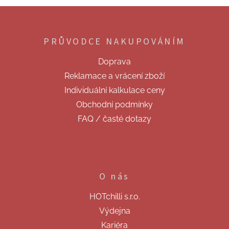
Z
á
p
PRŮVODCE NAKUPOVÁNÍM
a
t
Doprava
í
Reklamace a vrácení zboží
Individuální kalkulace ceny
Obchodní podmínky
FAQ / časté dotazy
O nás
HOTchilli s.r.o.
Výdejna
Kariéra