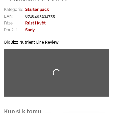
Kategorie
:
Starter pack
EAN
:
8718403231755
Fáze
:
Růst i květ
Použití
:
Sady
BioBizz Nutrient Line Review