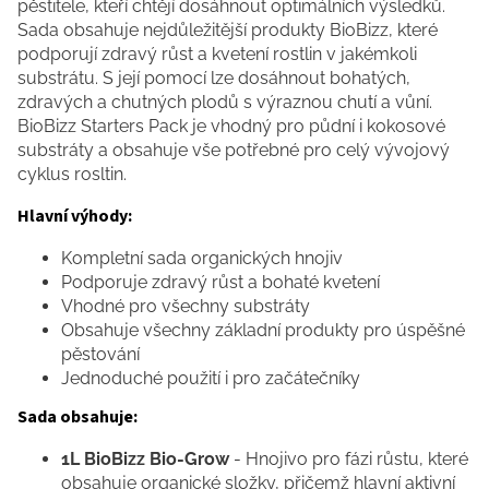
pěstitele, kteří chtějí dosáhnout optimálních výsledků.
Sada obsahuje nejdůležitější produkty BioBizz, které
podporují zdravý růst a kvetení rostlin v jakémkoli
substrátu. S její pomocí lze dosáhnout bohatých,
zdravých a chutných plodů s výraznou chutí a vůní.
BioBizz Starters Pack je vhodný pro půdní i kokosové
substráty a obsahuje vše potřebné pro celý vývojový
cyklus rosltin.
Hlavní výhody:
Kompletní sada organických hnojiv
Podporuje zdravý růst a bohaté kvetení
Vhodné pro všechny substráty
Obsahuje všechny základní produkty pro úspěšné
pěstování
Jednoduché použití i pro začátečníky
Sada obsahuje:
1L BioBizz Bio-Grow
- Hnojivo pro fázi růstu, které
obsahuje organické složky, přičemž hlavní aktivní