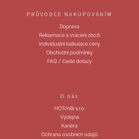
á
p
PRŮVODCE NAKUPOVÁNÍM
a
t
Doprava
í
Reklamace a vrácení zboží
Individuální kalkulace ceny
Obchodní podmínky
FAQ / časté dotazy
O nás
HOTchilli s.r.o.
Výdejna
Kariéra
Ochrana osobních údajů