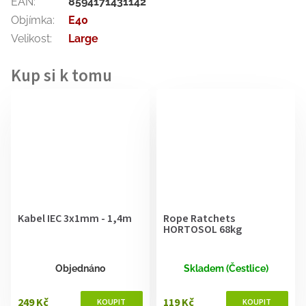
EAN
:
8594171431142
Objímka
:
E40
Velikost
:
Large
Kabel IEC 3x1mm - 1,4m
Rope Ratchets
HORTOSOL 68kg
Objednáno
Skladem (Čestlice)
249 Kč
119 Kč