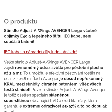
Stínidlo Adjust-A-Wings AVENGER Large včetně
objímky E40 a tepelného štítu. IEC kabel není
součástí balení!
IEC kabel a náhradní díly k dostání zde!
Velké stínidlo Adjust-A-Wings AVENGER Large
zajistí
rovnoměrný odraz světla pro pěstební plochu
až 3.9 m2
. To umožňuje efektivní pěstování rostlin na
cca
2.2-x1.8 m.
Řada Avenger
je dosud nepřekonaný
KRÁL mezi stínidly, chráněn patentem, vítěz všech
testů stínidel!
Povrch stínidel Adjust-A-Wings Avenger
je totiž ošetřen speciální
skleněnou
superslitinou
obsahující PVD a oxid titaničitý, která
garantuje
extrémní odrazivost 95-97% a to po dobu až
25 let.