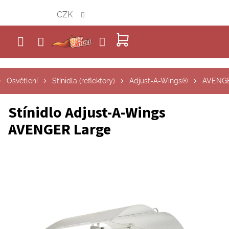
Přejít
CZK
na
obsah
NÁKUPNÍ
KOŠÍK
Osvětlení
Stínidla (reflektory)
Adjust-A-Wings®
AVENG
Stínidlo Adjust-A-Wings
AVENGER Large