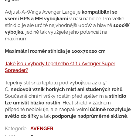
Adjust-A-Wings Avenger Large je
kompatibilní se
všemi HPS a MH výbojkami
v naší nabídce. Pro velké
stínidlo je ale určitě nejvhodnější
600W a hlavně
1000W
výbojka
,
jedině tak využijete jeho potenciál na
maximum.
Maximální rozměr stínidla je 100x70x20 cm
.
Jaké jsou výhody tepelného štítu Avenger Super
Spreader?
Tepelný štít sníží teplotu pod výbojkou až o 5°
C,
nedovolí vznik horkých míst ani studených rohů
.
Současně chrání vršky rostlin před spálením a
stínidlo
lze umístit blízko rostlin
. Heat shield v žádném
případně neblokuje, ale naopak velmi
účinně rozptyluje
světlo do šířky
a tak
podporuje nadprůměrné sklizně
.
Kategorie
:
AVENGER