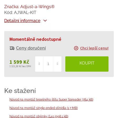
Značka:
Adjust-a-Wings®
Kód:
AJWAL-KIT
Detailní informace
Momentálně nedostupné
Chci lepší cenu!
Ceny doručení
1 599 Kč
1 321,50 Kč bez DPH
Měrná
cena:
Návod na montáž tepelného štítu Super Spreader (784 kB)
Návod na montáž single ended stínidla (1.7 MB)
Návod na montáž objímky E40 (998.1 kB)